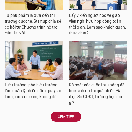
Từ phụ phẩm lá dứa đến thị
Lấy ý kiến người học về giáo
trường quốc tế: Startup chia sẻ
viên nghỉ hưu hợp đồng toàn
cơ hội từ Chương trình hỗ trợ
thời gian: Làm sao khách quan,
của Hà Nội
thực chất?
Hiệu trưởng, phó hiệu trưởng
Rà soát các cuộc thi, không để
làm quản lý nhiều năm quay lại
học sinh dự thi quá nhiều: Đại
làm giáo viên cũng không dễ
diện Sở GDĐT, trường học nói
gì?
XEM TIẾP