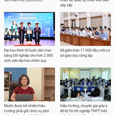
tâm năm học 2026-2027
nhân sự quản lý, nhân viên sau
sắp xếp
Đại học Kinh tế Quốc dân trao
Sẽ giảm hơn 17.000 đầu mối cơ
bằng tốt nghiệp cho hơn 2.000
sở giáo dục công lập
sinh viên đại học chính quy
Muốn được bổ nhiệm hiệu
Hiệu trưởng, chuyên gia góp ý
trưởng phải giữ chức vụ phó
để kỳ thi tốt nghiệp THPT trên