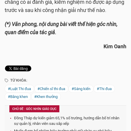
chẳng có ai đánh giá, kiểm nghiệm nó được áp dụng
trước và sau khi công nhận giải như thế nào.
(*) Văn phong, nội dung bài viết thể hiện góc nhìn,
quan điểm của tác giả.
Kim Oanh
TỪ KHÓA:
#Luật Thi đua
#Chiến sĩ thi đua
#Sáng kiến
#Thi đua
#Bằng khen
#Khen thưởng
CHỦ ĐỀ : GÓC NHÌN GIÁO DỤC
Đồng Tháp dự kiến giảm 65,1% số trường, hướng dẫn bố trí nhân
sự quản lý, nhân viên sau sắp xếp
Muốn được bổ nhiệm hiệu trưởng phải giữ chức vụ phó hiệu