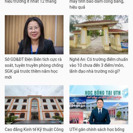
hiệu trưởng ít nhất 12 tháng
máy tính bảo đảm công bằng,
hiệu quả
Sở GD&ĐT Điện Biên tích cực rà
Nghệ An: Có trường điểm chuẩn
soát, tuyên truyền phòng chống
vào 10 chưa đến 3 điểm/môn,
SGK giả trước thềm năm học
lãnh đạo nhà trường nói gì?
mới
Cao đẳng Kinh tế Kỹ thuật Công
UTH gắn chính sách học bổng