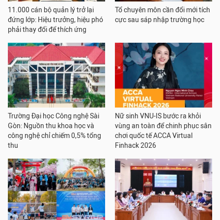
11.000 cán bộ quản lý trở lại
Tổ chuyên môn cần đổi mới tích
đứng lớp: Hiệu trưởng, hiệu phó
cực sau sáp nhập trường học
phải thay đổi để thích ứng
Trường Đại học Công nghệ Sài
Nữ sinh VNU-IS bước ra khỏi
Gòn: Nguồn thu khoa học và
vùng an toàn để chinh phục sân
công nghệ chỉ chiếm 0,5% tổng
chơi quốc tế ACCA Virtual
thu
Finhack 2026