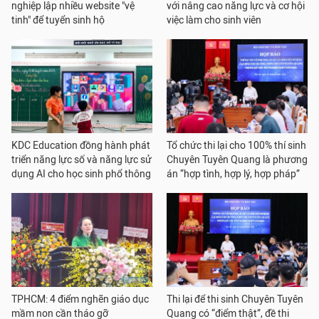
nghiệp lập nhiều website "vệ
với nâng cao năng lực và cơ hội
tinh" để tuyển sinh hộ
việc làm cho sinh viên
KDC Education đồng hành phát
Tổ chức thi lại cho 100% thí sinh
triển năng lực số và năng lực sử
Chuyên Tuyên Quang là phương
dụng AI cho học sinh phổ thông
án “hợp tình, hợp lý, hợp pháp”
TPHCM: 4 điểm nghẽn giáo dục
Thi lại để thi sinh Chuyên Tuyên
mầm non cần tháo gỡ
Quang có “điểm thật”, đề thi