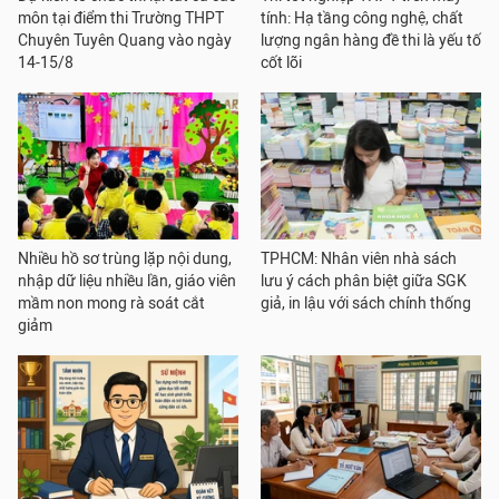
môn tại điểm thi Trường THPT
tính: Hạ tầng công nghệ, chất
Chuyên Tuyên Quang vào ngày
lượng ngân hàng đề thi là yếu tố
14-15/8
cốt lõi
Nhiều hồ sơ trùng lặp nội dung,
TPHCM: Nhân viên nhà sách
nhập dữ liệu nhiều lần, giáo viên
lưu ý cách phân biệt giữa SGK
mầm non mong rà soát cắt
giả, in lậu với sách chính thống
giảm