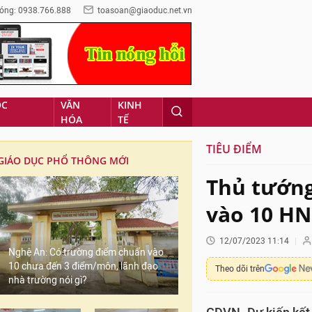
óng: 0938.766.888
toasoan@giaoduc.net.vn
ỌC
VĂN
KINH
HÓA
TẾ
TIÊU ĐIỂM
GIÁO DỤC PHỔ THÔNG MỚI
Thủ tướng
vào 10 HN
12/07/2023 11:14
Nghệ An: Có trường điểm chuẩn vào
10 chưa đến 3 điểm/môn, lãnh đạo
Theo dõi trên
nhà trường nói gì?