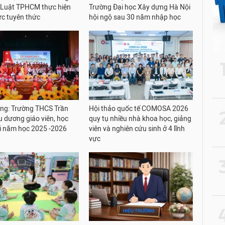
 Luật TPHCM thực hiện
Trường Đại học Xây dựng Hà Nội
ức tuyên thức
hội ngộ sau 30 năm nhập học
ng: Trường THCS Trần
Hội thảo quốc tế COMOSA 2026
2
u dương giáo viên, học
quy tụ nhiều nhà khoa học, giảng
ỏi năm học 2025 -2026
viên và nghiên cứu sinh ở 4 lĩnh
vực
3
4