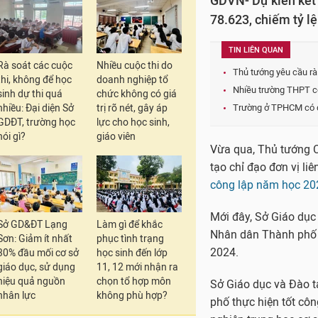
GDVN- Dự kiến kết 
78.623, chiếm tỷ l
TIN LIÊN QUAN
Rà soát các cuộc
Nhiều cuộc thi do
Thủ tướng yêu cầu rà 
thi, không để học
doanh nghiệp tổ
Nhiều trường THPT cô
sinh dự thi quá
chức không có giá
nhiều: Đại diện Sở
trị rõ nét, gây áp
Trường ở TPHCM có đ
GDĐT, trường học
lực cho học sinh,
nói gì?
giáo viên
Vừa qua, Thủ tướng 
tạo chỉ đạo đơn vị li
công lập năm học 20
Mới đây, Sở Giáo dục
Sở GD&ĐT Lạng
Làm gì để khắc
Nhân dân Thành phố H
Sơn: Giảm ít nhất
phục tình trạng
2024.
30% đầu mối cơ sở
học sinh đến lớp
giáo dục, sử dụng
11, 12 mới nhận ra
hiệu quả nguồn
chọn tổ hợp môn
Sở Giáo dục và Đào 
nhân lực
không phù hợp?
phố thực hiện tốt cô