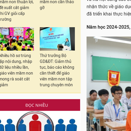
mầm non thuận lợi,
mầm non cần tháo
nhận thức về giáo dụ
đề xuất cắt giảm
gỡ
thi GV giỏi cấp
đã triển khai thực hi
trường
Năm học 2024-2025, d
Nhiều hồ sơ trùng
Thứ trưởng Bộ
lặp nội dung, nhập
GD&ĐT: Giảm thủ
dữ liệu nhiều lần,
tục, báo cáo không
giáo viên mầm non
cần thiết để giáo
mong rà soát cắt
viên mầm non tập
giảm
trung chuyên môn
ĐỌC NHIỀU