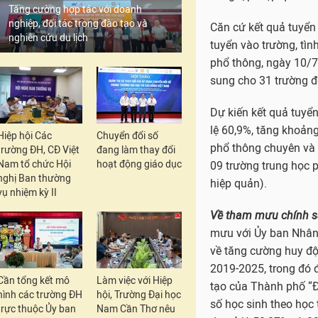
Tăng cường hợp tác với doanh
nghiệp, đối tác trong đào tạo và
Căn cứ kết quả tuyển
nghiên cứu du lịch
tuyển vào trường, tìn
phổ thông, ngày 10/7
sung cho 31 trường đ
Dự kiến kết quả tuyển
lệ 60,9%, tăng khoản
Hiệp hội Các
Chuyển đổi số
phổ thông chuyên và 
trường ĐH, CĐ Việt
đang làm thay đổi
Nam tổ chức Hội
hoạt động giáo dục
09 trường trung học 
nghị Ban thường
hiệp quản).
vụ nhiệm kỳ II
Về tham mưu chính s
mưu với Ủy ban Nhân
về tăng cường huy độ
2019-2025, trong đó đ
Cần tổng kết mô
Làm việc với Hiệp
tạo của Thành phố “Đ
hình các trường ĐH
hội, Trường Đại học
số học sinh theo học 
trực thuộc Ủy ban
Nam Cần Thơ nêu