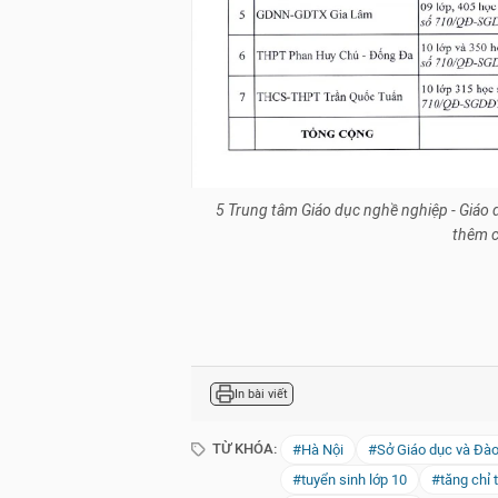
5 Trung tâm Giáo dục nghề nghiệp - Giáo 
thêm c
In bài viết
TỪ KHÓA:
#Hà Nội
#Sở Giáo dục và Đào
#tuyển sinh lớp 10
#tăng chỉ 