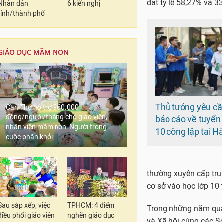
đạt tỷ lệ 58,27% và 3
Nhân dân
6 kiến nghị
tỉnh/thành phố
GIÁO DỤC MẦM NON
Thủ tướng yêu cầu
Cần Thơ hỗ trợ 960.000
đồng/người/tháng cho giáo viên,
báo cáo về tuyển
nhân viên mầm non: Người trong
10 công lập tại H
cuộc phấn khởi
thường xuyên cấp tru
cơ sở vào học lớp 10 
Sau sắp xếp, việc
TPHCM: 4 điểm
Trong những năm qua,
điều phối giáo viên
nghẽn giáo dục
và Xã hội cùng các S