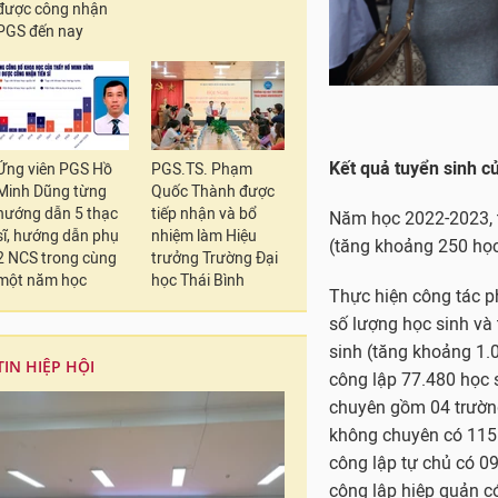
được công nhận
PGS đến nay
Kết quả tuyển sinh củ
Ứng viên PGS Hồ
PGS.TS. Phạm
Minh Dũng từng
Quốc Thành được
hướng dẫn 5 thạc
tiếp nhận và bổ
Năm học 2022-2023, t
sĩ, hướng dẫn phụ
nhiệm làm Hiệu
(tăng khoảng 250 học
2 NCS trong cùng
trưởng Trường Đại
một năm học
học Thái Bình
Thực hiện công tác p
số lượng học sinh và
sinh (tăng khoảng 1.
TIN HIỆP HỘI
công lập 77.480 học s
chuyên gồm 04 trường,
không chuyên có 115 
công lập tự chủ có 09
công lập hiệp quản có