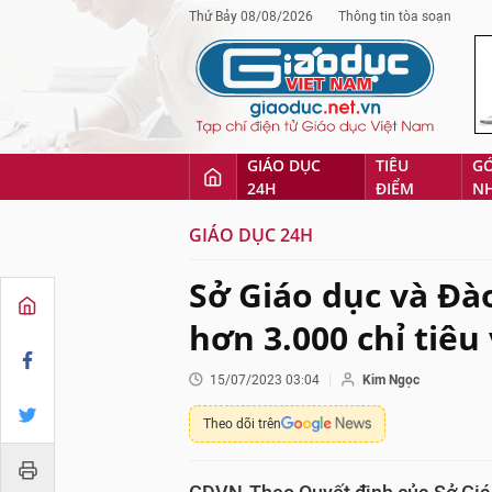
Thứ Bảy 08/08/2026
Thông tin tòa soạn
GIÁO DỤC
TIÊU
G
24H
ĐIỂM
N
GIÁO DỤC 24H
Sở Giáo dục và Đà
hơn 3.000 chỉ tiêu
15/07/2023 03:04
Kim Ngọc
Theo dõi trên