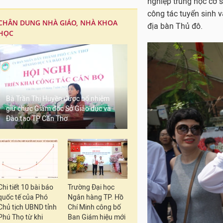
nghiệp trung học cơ s
công tác tuyển sinh 
CHÂN DUNG NHÀ GIÁO, NHÀ KHOA
địa bàn Thủ đô.
HỌC
Bà Trần Thị Huyền được bổ nhiệm
giữ chức Giám đốc Sở Giáo dục và
Đào tạo TP Cần Thơ
Chi tiết 10 bài báo
Trường Đại học
quốc tế của Phó
Ngân hàng TP. Hồ
Chủ tịch UBND tỉnh
Chí Minh công bố
Phú Thọ từ khi
Ban Giám hiệu mới