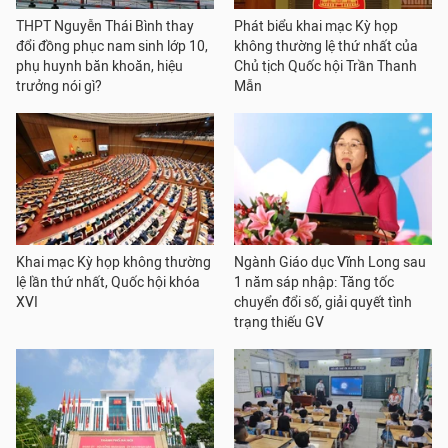
THPT Nguyễn Thái Bình thay
Phát biểu khai mạc Kỳ họp
đổi đồng phục nam sinh lớp 10,
không thường lệ thứ nhất của
phụ huynh băn khoăn, hiệu
Chủ tịch Quốc hội Trần Thanh
trưởng nói gì?
Mẫn
Khai mạc Kỳ họp không thường
Ngành Giáo dục Vĩnh Long sau
lệ lần thứ nhất, Quốc hội khóa
1 năm sáp nhập: Tăng tốc
XVI
chuyển đổi số, giải quyết tình
trạng thiếu GV