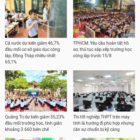
Cả nước dự kiến giảm 46,7%
TPHCM: Yêu cầu hoàn tất hồ
đầu mối cơ sở giáo dục công
sơ, thủ tục sắp xếp trường học
lập, Đồng Tháp nhiều nhất
công lập trước 15/8
65,1%
Quảng Trị dự kiến giảm 55,23%
Thi tốt nghiệp THPT trên máy
đầu mối trường học, tinh giản
tính là hướng đi phù hợp nhưng
khoảng 3.660 biên chế
cần sự chuẩn bị kỹ càng