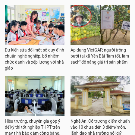
Dự kiến sửa đổi một số quy định
Áp dụng VietGAP, người trồng
chuẩn nghề nghiệp, bổ nhiệm
bưởi tại xã Yên Bài "làm tốt, làm
chức danh và xếp lương với nhà
sạch" để nâng giá trị sản phẩm
giáo
Hiệu trưởng, chuyên gia góp ý
Nghệ An: Có trường điểm chuẩn
để kỳ thi tốt nghiệp THPT trên
vào 10 chưa đến 3 điểm/môn,
máy tính bảo đảm công bằng,
lãnh đạo nhà trường nói gì?