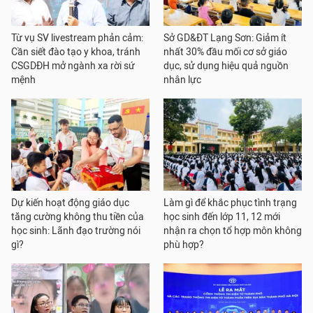
Từ vụ SV livestream phản cảm:
Sở GD&ĐT Lạng Sơn: Giảm ít
Cần siết đào tạo y khoa, tránh
nhất 30% đầu mối cơ sở giáo
CSGDĐH mở ngành xa rời sứ
dục, sử dụng hiệu quả nguồn
mệnh
nhân lực
Dự kiến hoạt động giáo dục
Làm gì để khắc phục tình trạng
tăng cường không thu tiền của
học sinh đến lớp 11, 12 mới
học sinh: Lãnh đạo trường nói
nhận ra chọn tổ hợp môn không
gì?
phù hợp?