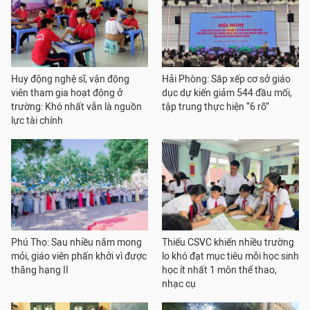
Huy động nghệ sĩ, vận động
Hải Phòng: Sắp xếp cơ sở giáo
viên tham gia hoạt động ở
dục dự kiến giảm 544 đầu mối,
trường: Khó nhất vẫn là nguồn
tập trung thực hiện “6 rõ”
lực tài chính
Phú Thọ: Sau nhiều năm mong
Thiếu CSVC khiến nhiều trường
mỏi, giáo viên phấn khởi vì được
lo khó đạt mục tiêu mỗi học sinh
thăng hạng II
học ít nhất 1 môn thể thao,
nhạc cụ