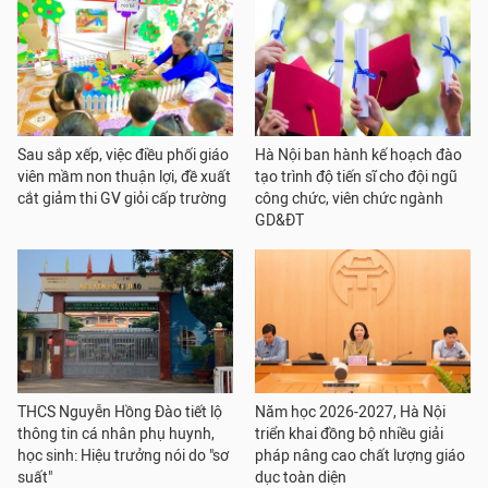
Sau sắp xếp, việc điều phối giáo
Hà Nội ban hành kế hoạch đào
viên mầm non thuận lợi, đề xuất
tạo trình độ tiến sĩ cho đội ngũ
cắt giảm thi GV giỏi cấp trường
công chức, viên chức ngành
GD&ĐT
THCS Nguyễn Hồng Đào tiết lộ
Năm học 2026-2027, Hà Nội
thông tin cá nhân phụ huynh,
triển khai đồng bộ nhiều giải
học sinh: Hiệu trưởng nói do "sơ
pháp nâng cao chất lượng giáo
suất"
dục toàn diện