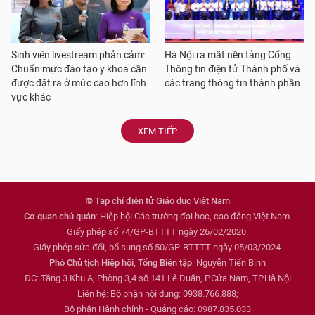
Sinh viên livestream phản cảm:
Hà Nội ra mắt nền tảng Cổng
Chuẩn mực đào tạo y khoa cần
Thông tin điện tử Thành phố và
được đặt ra ở mức cao hơn lĩnh
các trang thông tin thành phần
vực khác
XEM TIẾP
© Tạp chí điện tử Giáo dục Việt Nam
Cơ quan chủ quản
: Hiệp hội Các trường đại học, cao đẳng Việt Nam.
Giấy phép số 74/GP-BTTTT ngày 26/02/2020.
Giấy phép sửa đổi, bổ sung số 50/GP-BTTTT ngày 05/03/2024.
Phó Chủ tịch Hiệp hội, Tổng Biên tập
: Nguyễn Tiến Bình
ĐC: Tầng 3 Khu A, Phòng 3,4 số 141 Lê Duẩn, P.Cửa Nam, TP.Hà Nội
Liên hệ: Bộ phận nội dung: 0938.766.888;
Bộ phận Hành chính - Quảng cáo: 0987.835.033