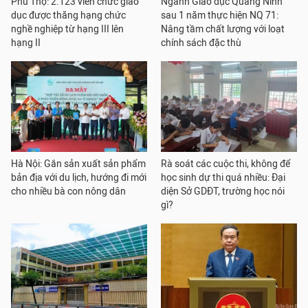
Phú Thọ: 2.123 viên chức giáo
Ngành Giáo dục Quảng Ninh
dục được thăng hạng chức
sau 1 năm thực hiện NQ 71:
nghề nghiệp từ hạng III lên
Nâng tầm chất lượng với loạt
hạng II
chính sách đặc thù
Hà Nội: Gắn sản xuất sản phẩm
Rà soát các cuộc thi, không để
bản địa với du lịch, hướng đi mới
học sinh dự thi quá nhiều: Đại
cho nhiều bà con nông dân
diện Sở GDĐT, trường học nói
gì?