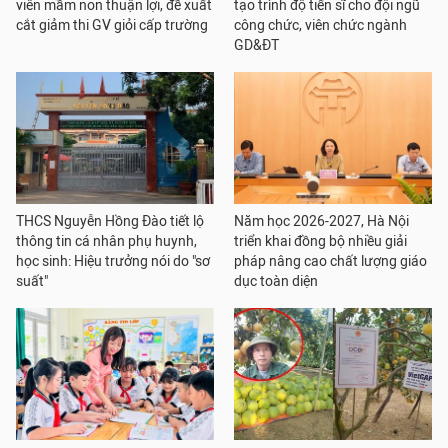
viên mầm non thuận lợi, đề xuất
tạo trình độ tiến sĩ cho đội ngũ
cắt giảm thi GV giỏi cấp trường
công chức, viên chức ngành
GD&ĐT
THCS Nguyễn Hồng Đào tiết lộ
Năm học 2026-2027, Hà Nội
thông tin cá nhân phụ huynh,
triển khai đồng bộ nhiều giải
học sinh: Hiệu trưởng nói do "sơ
pháp nâng cao chất lượng giáo
suất"
dục toàn diện