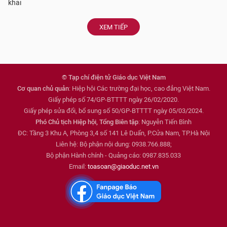
khai
XEM TIẾP
© Tạp chí điện tử Giáo dục Việt Nam
Cơ quan chủ quản
: Hiệp hội Các trường đại học, cao đẳng Việt Nam.
Giấy phép số 74/GP-BTTTT ngày 26/02/2020.
Giấy phép sửa đổi, bổ sung số 50/GP-BTTTT ngày 05/03/2024.
Phó Chủ tịch Hiệp hội, Tổng Biên tập
: Nguyễn Tiến Bình
ĐC: Tầng 3 Khu A, Phòng 3,4 số 141 Lê Duẩn, P.Cửa Nam, TP.Hà Nội
Liên hệ: Bộ phận nội dung: 0938.766.888;
Bộ phận Hành chính - Quảng cáo: 0987.835.033
Email:
toasoan@giaoduc.net.vn