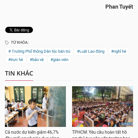
Phan Tuyết
TỪ KHÓA:
# Trường Phổ thông Dân tộc bán trú
#Luật Lao động
#nghỉ hè
#trực hè
#bảo vệ
#giáo viên
TIN KHÁC
Cả nước dự kiến giảm 46,7%
TPHCM: Yêu cầu hoàn tất hồ