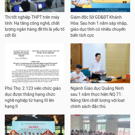
Thi tốt nghiệp THPT trên máy
Giám đốc Sở GD&ĐT Khánh
tính: Hạ tầng công nghệ, chất
Hòa: Sau hơn 1 năm sáp nhập,
lượng ngân hàng đề thi là yếu tố
giáo dục tỉnh có nhiều chuyển
cốt lõi
biến tích cực
Phú Thọ: 2.123 viên chức giáo
Ngành Giáo dục Quảng Ninh
dục được thăng hạng chức
sau 1 năm thực hiện NQ 71:
nghề nghiệp từ hạng III lên
Nâng tầm chất lượng với loạt
hạng II
chính sách đặc thù