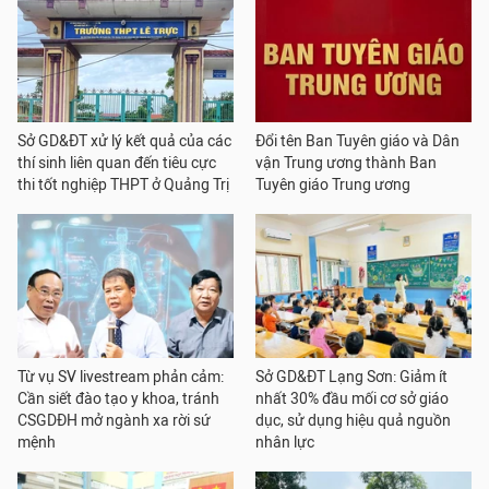
Sở GD&ĐT xử lý kết quả của các
Đổi tên Ban Tuyên giáo và Dân
thí sinh liên quan đến tiêu cực
vận Trung ương thành Ban
thi tốt nghiệp THPT ở Quảng Trị
Tuyên giáo Trung ương
Từ vụ SV livestream phản cảm:
Sở GD&ĐT Lạng Sơn: Giảm ít
Cần siết đào tạo y khoa, tránh
nhất 30% đầu mối cơ sở giáo
CSGDĐH mở ngành xa rời sứ
dục, sử dụng hiệu quả nguồn
mệnh
nhân lực