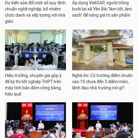
Dự kiến sửa đổi một số quy định
Áp dụng VietGAP, người trồng
chuẩn nghề nghiệp, bổ nhiệm
bưởi tại xã Yên Bài "làm tốt, làm
chức danh và xếp lương với nhà
sạch" để nâng giá trị sản phẩm
giáo
Hiệu trưởng, chuyên gia góp ý
Nghệ An: Có trường điểm chuẩn
để kỳ thi tốt nghiệp THPT trên
vào 10 chưa đến 3 điểm/môn,
máy tính bảo đảm công bằng,
lãnh đạo nhà trường nói gì?
hiệu quả