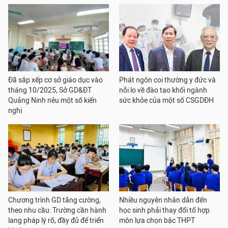
Đã sắp xếp cơ sở giáo dục vào
Phát ngôn coi thường y đức và
tháng 10/2025, Sở GD&ĐT
nỗi lo về đào tạo khối ngành
Quảng Ninh nêu một số kiến
sức khỏe của một số CSGDĐH
nghị
Chương trình GD tăng cường,
Nhiều nguyên nhân dẫn đến
theo nhu cầu: Trường cần hành
học sinh phải thay đổi tổ hợp
lang pháp lý rõ, đầy đủ để triển
môn lựa chọn bậc THPT