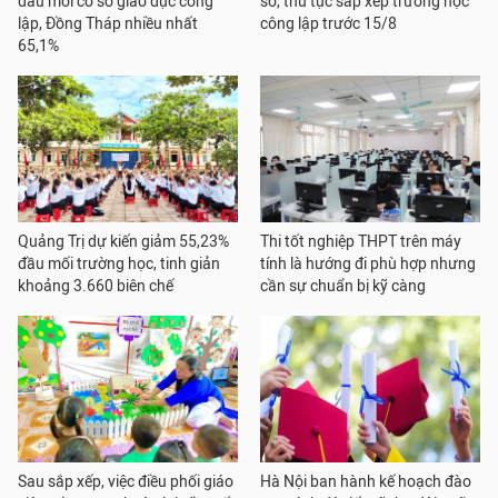
đầu mối cơ sở giáo dục công
sơ, thủ tục sắp xếp trường học
lập, Đồng Tháp nhiều nhất
công lập trước 15/8
65,1%
Quảng Trị dự kiến giảm 55,23%
Thi tốt nghiệp THPT trên máy
đầu mối trường học, tinh giản
tính là hướng đi phù hợp nhưng
khoảng 3.660 biên chế
cần sự chuẩn bị kỹ càng
Sau sắp xếp, việc điều phối giáo
Hà Nội ban hành kế hoạch đào