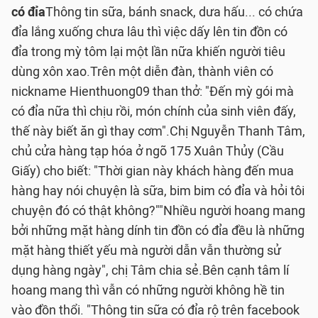
có đỉa
Thông tin sữa, bánh snack, dưa hấu... có chứa
đỉa lắng xuống chưa lâu thì việc dấy lên tin đồn có
đỉa trong mỳ tôm lại một lần nữa khiến người tiêu
dùng xôn xao.
Trên một diễn đàn, thành viên có
nickname Hienthuong09 than thở: "Đến mỳ gói mà
có đỉa nữa thì chịu rồi, món chính của sinh viên đấy,
thế này biết ăn gì thay cơm".
Chị Nguyễn Thanh Tâm,
chủ cửa hàng tạp hóa ở ngõ 175 Xuân Thủy (Cầu
Giấy) cho biết: "Thời gian này khách hàng đến mua
hàng hay nói chuyện là sữa, bim bim có đỉa và hỏi tôi
chuyện đó có thật không?"
"Nhiều người hoang mang
bởi những mặt hàng dính tin đồn có đỉa đều là những
mặt hàng thiết yếu mà người dẫn vẫn thường sử
dụng hàng ngày", chị Tâm chia sẻ.
Bên cạnh tâm lí
hoang mang thì vẫn có những người không hề tin
vào đồn thổi. "Thông tin sữa có đỉa rộ trên facebook