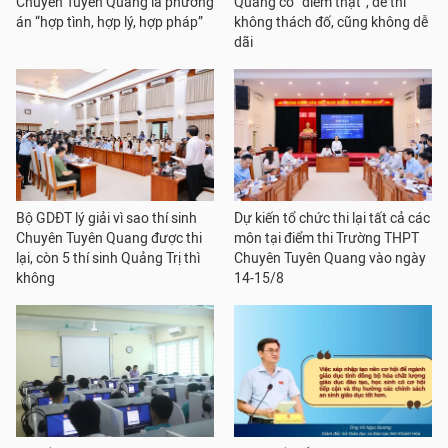
Chuyên Tuyên Quang là phương
Quang có “điểm thật”, đề thi
án “hợp tình, hợp lý, hợp pháp”
không thách đố, cũng không dễ
dãi
Bộ GDĐT lý giải vì sao thí sinh
Dự kiến tổ chức thi lại tất cả các
Chuyên Tuyên Quang được thi
môn tại điểm thi Trường THPT
lại, còn 5 thí sinh Quảng Trị thì
Chuyên Tuyên Quang vào ngày
không
14-15/8