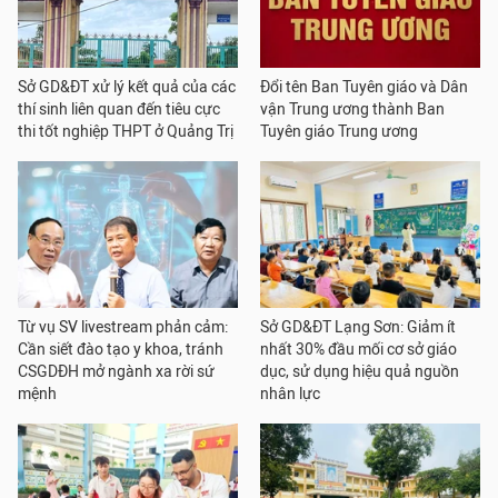
Sở GD&ĐT xử lý kết quả của các
Đổi tên Ban Tuyên giáo và Dân
thí sinh liên quan đến tiêu cực
vận Trung ương thành Ban
thi tốt nghiệp THPT ở Quảng Trị
Tuyên giáo Trung ương
Từ vụ SV livestream phản cảm:
Sở GD&ĐT Lạng Sơn: Giảm ít
Cần siết đào tạo y khoa, tránh
nhất 30% đầu mối cơ sở giáo
CSGDĐH mở ngành xa rời sứ
dục, sử dụng hiệu quả nguồn
mệnh
nhân lực