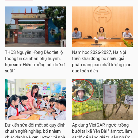
THCS Nguyễn Hồng Đào tiết lộ
Năm học 2026-2027, Hà Nội
thông tin cá nhân phụ huynh,
triển khai đồng bộ nhiều giải
học sinh: Hiệu trưởng nói do "sơ
pháp nâng cao chất lượng giáo
suất"
dục toàn diện
Dự kiến sửa đổi một số quy định
Áp dụng VietGAP, người trồng
chuẩn nghề nghiệp, bổ nhiệm
bưởi tại xã Yên Bài "làm tốt, làm
chức danh và xếp lương với nhà
sạch" để nâng giá trị sản phẩm