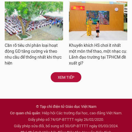
Cần rõ tiêu chí phân loại hoạt
Khuyến khích HS chơi ít nhất
động GD tăng cường và theo
một môn thể thao, một nhạc cụ:
nhu cầu để thống nhất khi thực
Lãnh đạo trường tại TPHCM đề
hiện
xuất gì?
XEM TIẾP
© Tạp chí điện tử Giáo dục Việt Nam
Cơ quan chủ quản
: Hiệp hội Các trường đại học, cao đẳng Việt Nam.
Giấy phép số 74/GP-BTTTT ngày 26/02/2020.
Giấy phép sửa đổi, bổ sung số 50/GP-BTTTT ngày 05/03/2024.