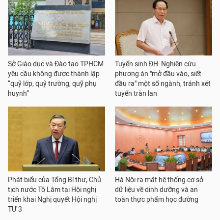
Sở Giáo dục và Đào tạo TPHCM
Tuyển sinh ĐH: Nghiên cứu
yêu cầu không được thành lập
phương án "mở đầu vào, siết
“quỹ lớp, quỹ trường, quỹ phụ
đầu ra" một số ngành, tránh xét
huynh”
tuyển tràn lan
Phát biểu của Tổng Bí thư, Chủ
Hà Nội ra mắt hệ thống cơ sở
tịch nước Tô Lâm tại Hội nghị
dữ liệu về dinh dưỡng và an
triển khai Nghị quyết Hội nghị
toàn thực phẩm học đường
TƯ 3