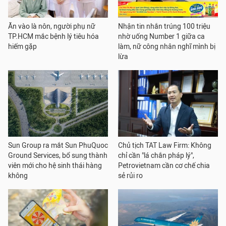
Ăn vào là nôn, người phụ nữ
Nhận tin nhắn trúng 100 triệu
TP.HCM mắc bệnh lý tiêu hóa
nhờ uống Number 1 giữa ca
hiếm gặp
làm, nữ công nhân nghĩ mình bị
lừa
Sun Group ra mắt Sun PhuQuoc
Chủ tịch TAT Law Firm: Không
Ground Services, bổ sung thành
chỉ cần "lá chắn pháp lý",
viên mới cho hệ sinh thái hàng
Petrovietnam cần cơ chế chia
không
sẻ rủi ro