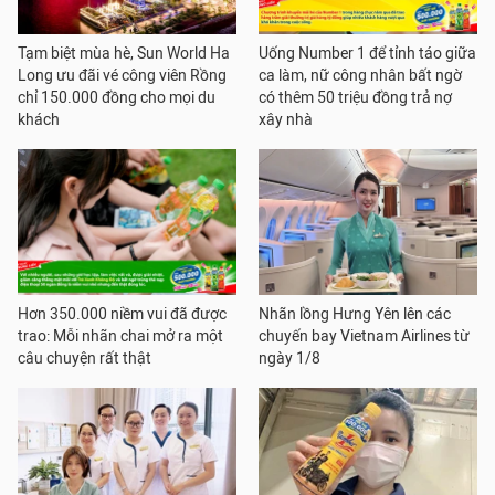
Tạm biệt mùa hè, Sun World Ha
Uống Number 1 để tỉnh táo giữa
Long ưu đãi vé công viên Rồng
ca làm, nữ công nhân bất ngờ
chỉ 150.000 đồng cho mọi du
có thêm 50 triệu đồng trả nợ
khách
xây nhà
Hơn 350.000 niềm vui đã được
Nhãn lồng Hưng Yên lên các
trao: Mỗi nhãn chai mở ra một
chuyến bay Vietnam Airlines từ
câu chuyện rất thật
ngày 1/8