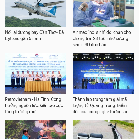
Nối lại đường bay Cần Thơ - Đà
Vinmec “hồi sinh” đôi chân cho
Lạt sau gần 6 năm
chàng trai 23 tuổi nhờ xương
sên in 3D độc bản
Petrovietnam - Hà Tĩnh: Cộng
Thành lập trung tâm giải mã
hưởng nguồn lực, kiến tạo cực
lượng tử Quang Trung: Điểm
tăng trưởng mới
đến của công nghệ tương lai