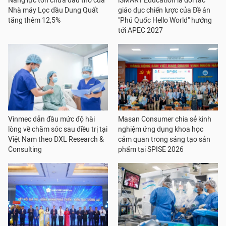
Năng lực tồn chứa dầu thô của
iSMART Education là đối tác
Nhà máy Lọc dầu Dung Quất
giáo dục chiến lược của Đề án
tăng thêm 12,5%
"Phú Quốc Hello World" hướng
tới APEC 2027
Vinmec dẫn đầu mức độ hài
Masan Consumer chia sẻ kinh
lòng về chăm sóc sau điều trị tại
nghiệm ứng dụng khoa học
Việt Nam theo DXL Research &
cảm quan trong sáng tạo sản
Consulting
phẩm tại SPISE 2026