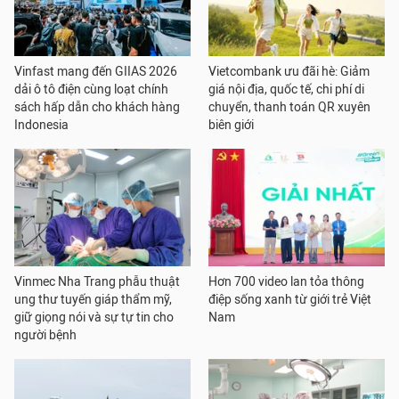
Vinfast mang đến GIIAS 2026
Vietcombank ưu đãi hè: Giảm
dải ô tô điện cùng loạt chính
giá nội địa, quốc tế, chi phí di
sách hấp dẫn cho khách hàng
chuyển, thanh toán QR xuyên
Indonesia
biên giới
Vinmec Nha Trang phẫu thuật
Hơn 700 video lan tỏa thông
ung thư tuyến giáp thẩm mỹ,
điệp sống xanh từ giới trẻ Việt
giữ giọng nói và sự tự tin cho
Nam
người bệnh