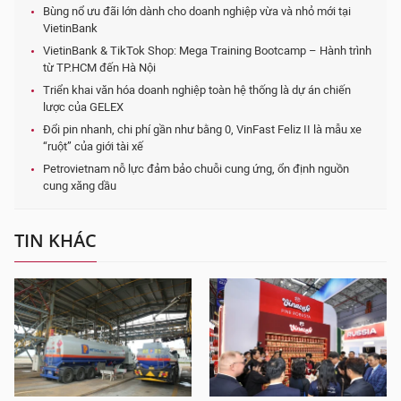
Bùng nổ ưu đãi lớn dành cho doanh nghiệp vừa và nhỏ mới tại
VietinBank
VietinBank & TikTok Shop: Mega Training Bootcamp – Hành trình
từ TP.HCM đến Hà Nội
Triển khai văn hóa doanh nghiệp toàn hệ thống là dự án chiến
lược của GELEX
Đổi pin nhanh, chi phí gần như bằng 0, VinFast Feliz II là mẫu xe
“ruột” của giới tài xế
Petrovietnam nỗ lực đảm bảo chuỗi cung ứng, ổn định nguồn
cung xăng dầu
TIN KHÁC