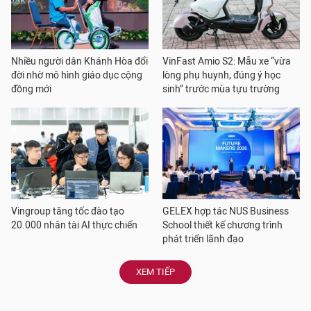
Nhiều người dân Khánh Hòa đổi
VinFast Amio S2: Mẫu xe “vừa
đời nhờ mô hình giáo dục cộng
lòng phụ huynh, đúng ý học
đồng mới
sinh” trước mùa tựu trường
Vingroup tăng tốc đào tạo
GELEX hợp tác NUS Business
20.000 nhân tài AI thực chiến
School thiết kế chương trình
phát triển lãnh đạo
XEM TIẾP