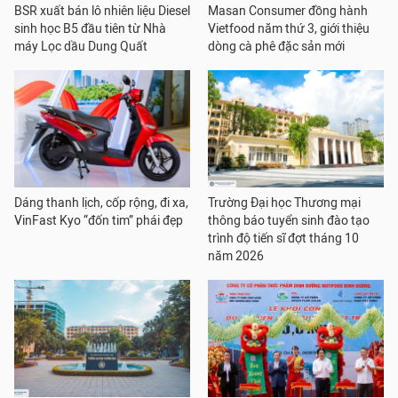
BSR xuất bán lô nhiên liệu Diesel
Masan Consumer đồng hành
sinh học B5 đầu tiên từ Nhà
Vietfood năm thứ 3, giới thiệu
máy Lọc dầu Dung Quất
dòng cà phê đặc sản mới
Dáng thanh lịch, cốp rộng, đi xa,
Trường Đại học Thương mại
VinFast Kyo “đốn tim” phái đẹp
thông báo tuyển sinh đào tạo
trình độ tiến sĩ đợt tháng 10
năm 2026