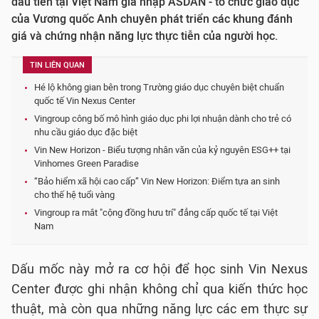
đầu tiên tại Việt Nam gia nhập ASDAN - tổ chức giáo dục
của Vương quốc Anh chuyên phát triển các khung đánh
giá và chứng nhận năng lực thực tiễn của người học.
TIN LIÊN QUAN
Hé lộ không gian bên trong Trường giáo dục chuyên biệt chuẩn
quốc tế Vin Nexus Center
Vingroup công bố mô hình giáo dục phi lợi nhuận dành cho trẻ có
nhu cầu giáo dục đặc biệt
Vin New Horizon - Biểu tượng nhân văn của kỷ nguyên ESG++ tại
Vinhomes Green Paradise
“Bảo hiểm xã hội cao cấp” Vin New Horizon: Điểm tựa an sinh
cho thế hệ tuổi vàng
Vingroup ra mắt "cộng đồng hưu trí" đẳng cấp quốc tế tại Việt
Nam
Dấu mốc này mở ra cơ hội để học sinh Vin Nexus
Center được ghi nhận không chỉ qua kiến thức học
thuật, mà còn qua những năng lực các em thực sự