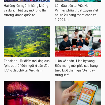
Hai ông lớn ngành hàng không
Lần đầu tiên tại Việt Nam -
và du lịch bắt tay mở rộng thị
Vinmec phẫu thuật xuyên Việt
trường khách quốc tế
hai chiều bằng robot cách xa
1.700 km
Fansipan - Từ điểm trekking của
1 lần xé nhãn, 1 lần hy vọng:
“phượt thủ” đến ngôi vị dẫn đầu
Điều mong mỏi phía sau hàng
lượng đặt chỗ tại Việt Nam
triệu lượt tham gia "Xé ngay
trúng liền"