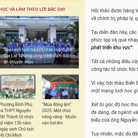
HỌC VÀ LÀM THEO LỜI BÁC DẠY
Hội thảo được hàng t
về chính trị, pháp lý,
Tại diễn đàn này, các
phức tạp và quá nhạ
phát triển khu vực”.
Sắc xanh tuổi trẻ EPU trên mảnh đất
Gia Lai: Những công trình đậm dấu
Tất cả những điều nà
ấn chuyên môn
công tác tổ chức hội
Vì vậy, hội thảo Biển
một mạng lưới học gi
Xét từ góc độ học thu
Phường Bình Phú
“Mùa đông ấm”
và THPT Nguyễn
2025: Một chút
đa dạng, đa ngành và
Tất Thành tổ chức
nắng vàng - Muôn
biểu của ông Nguyễn 
kỷ niệm 136 năm
vàn hơi ấm
ngày sinh Chủ tịch
Tuy nhiên, mặc dù đã 
Hồ Chí Minh