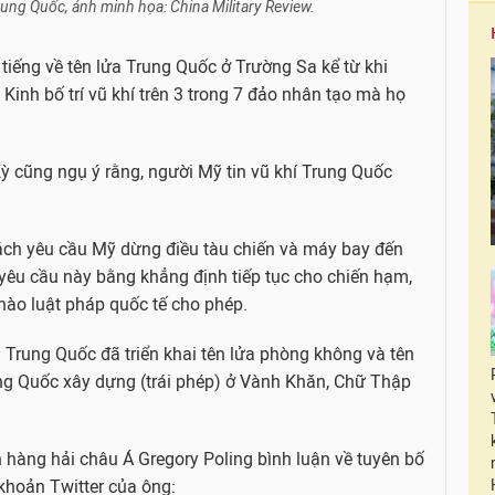
ung Quốc, ảnh minh họa: China Military Review.
n tiếng về tên lửa Trung Quốc ở Trường Sa kể từ khi
c Kinh bố trí vũ khí trên 3 trong 7 đảo nhân tạo mà họ
ỳ cũng ngụ ý rằng, người Mỹ tin vũ khí Trung Quốc
ách yêu cầu Mỹ dừng điều tàu chiến và máy bay đến
yêu cầu này bằng khẳng định tiếp tục cho chiến hạm,
nào luật pháp quốc tế cho phép.
Trung Quốc đã triển khai tên lửa phòng không và tên
ng Quốc xây dựng (trái phép) ở Vành Khăn, Chữ Thập
hàng hải châu Á Gregory Poling bình luận về tuyên bố
 khoản Twitter của ông: