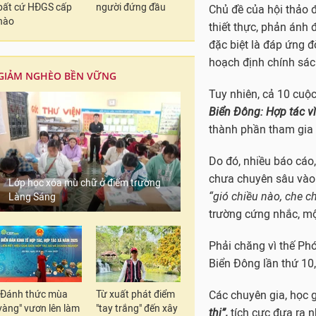
bất cứ HĐGS cấp
người đứng đầu
Chủ đề của hội thảo 
nào
thiết thực, phản ánh
đặc biệt là đáp ứng đ
hoạch định chính sác
GIẢM NGHÈO BỀN VỮNG
Tuy nhiên, cả 10 cuộ
Biển Đông: Hợp tác vì
thành phần tham gia 
Do đó, nhiều báo cáo
chưa chuyên sâu vào 
Lớp học xóa mù chữ ở điểm trường
“gió chiều nào, che c
Làng Sáng
trường cứng nhắc, m
Phải chăng vì thế Phó
Biển Đông lần thứ 10,
"Đánh thức mùa
Từ xuất phát điểm
Các chuyên gia, học g
vàng" vươn lên làm
"tay trắng" đến xây
thị”,
tích cực đưa ra 