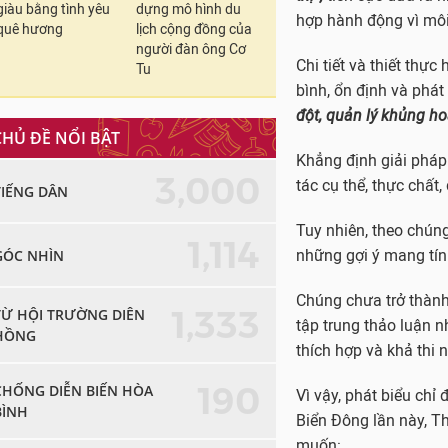
giàu bằng tình yêu
dựng mô hình du
hợp hành động vì môi 
quê hương
lịch cộng đồng của
người đàn ông Cơ
Chi tiết và thiết thự
Tu
bình, ổn định và phát
đột, quản lý khủng ho
CHỦ ĐỀ NỔI BẬT
Khẳng định giải pháp 
3,000
tác cụ thể, thực chất
TIẾNG DÂN
Tuy nhiên, theo chúng
1,114
GÓC NHÌN
những gợi ý mang tín
Chúng chưa trở thành
1,333
TỪ HỘI TRƯỜNG DIÊN
tập trung thảo luận n
HỒNG
thích hợp và khả thi n
190
CHỐNG DIỄN BIẾN HÒA
Vì vậy, phát biểu chỉ
BÌNH
Biển Đông lần này, T
muốn: