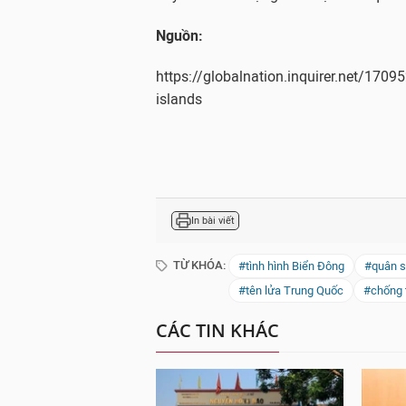
Nguồn:
https://globalnation.inquirer.net/17095
islands
In bài viết
TỪ KHÓA:
#tình hình Biển Đông
#quân s
#tên lửa Trung Quốc
#chống 
CÁC TIN KHÁC