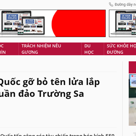
Đường dây n
ÓC
TRÁCH NHIỆM NÊU
DU
SỨC KHỎE H
HÌN
GƯƠNG
HỌC
ĐƯỜNG
Quốc gỡ bỏ tên lửa lắp
 quần đảo Trường Sa