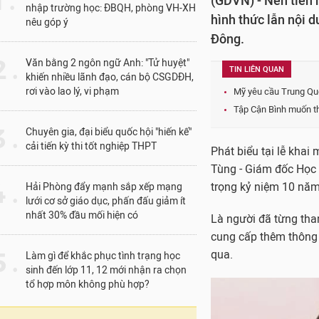
1 .
(GDVN) - Nên tiến 
nhập trường học: ĐBQH, phòng VH-XH
hình thức lẫn nội d
nêu góp ý
Đông.
 .
Văn bằng 2 ngôn ngữ Anh: "Tử huyệt"
TIN LIÊN QUAN
khiến nhiều lãnh đạo, cán bộ CSGDĐH,
rơi vào lao lý, vi phạm
Mỹ yêu cầu Trung Qu
Tập Cận Bình muốn t
 .
Chuyên gia, đại biểu quốc hội "hiến kế"
cải tiến kỳ thi tốt nghiệp THPT
Phát biểu tại lễ kha
Tùng - Giám đốc Học 
 .
trọng kỷ niệm 10 năm
Hải Phòng đẩy mạnh sắp xếp mạng
lưới cơ sở giáo dục, phấn đấu giảm ít
nhất 30% đầu mối hiện có
Là người đã từng tha
cung cấp thêm thông 
 .
qua.
Làm gì để khắc phục tình trạng học
sinh đến lớp 11, 12 mới nhận ra chọn
tổ hợp môn không phù hợp?