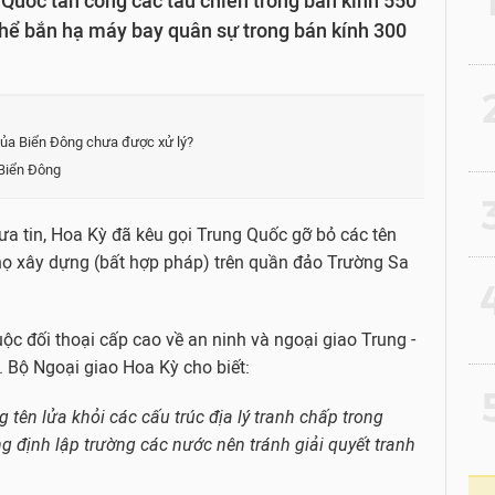
 Quốc tấn công các tàu chiến trong bán kính 550
hể bắn hạ máy bay quân sự trong bán kính 300
2
 của Biển Đông chưa được xử lý?
Biển Đông
3
đưa tin, Hoa Kỳ đã kêu gọi Trung Quốc gỡ bỏ các tên
họ xây dựng (bất hợp pháp) trên quần đảo Trường Sa
4
c đối thoại cấp cao về an ninh và ngoại giao Trung -
 Bộ Ngoại giao Hoa Kỳ cho biết:
5
 tên lửa khỏi các cấu trúc địa lý tranh chấp trong
g định lập trường các nước nên tránh giải quyết tranh