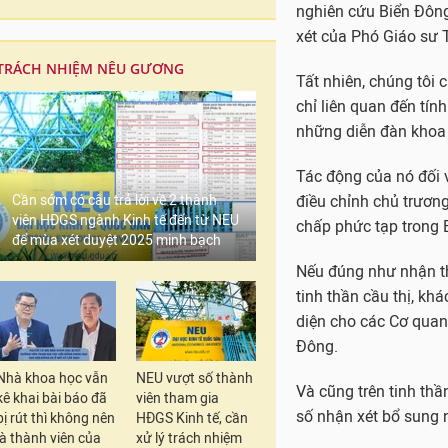
nghiên cứu Biển Đông 
xét của Phó Giáo sư 
TRÁCH NHIỆM NÊU GƯƠNG
Tất nhiên, chúng tôi 
chỉ liên quan đến tí
những diễn đàn khoa 
Tác động của nó đối v
Cần sớm có câu trả lời về 2 thành
điều chỉnh chủ trươn
viên HĐGS ngành Kinh tế đến từ NEU
chấp phức tạp trong 
để mùa xét duyệt 2025 minh bạch
Nếu đúng như nhận th
tinh thần cầu thị, kh
diện cho các Cơ quan 
Đông.
Nhà khoa học vẫn
NEU vượt số thành
Và cũng trên tinh thầ
kê khai bài báo đã
viên tham gia
số nhận xét bổ sung 
bị rút thì không nên
HĐGS Kinh tế, cần
là thành viên của
xử lý trách nhiệm