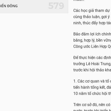
579
BIỂN ĐÔNG
Các học giả tham dự 
cùng thảo luận, gợi ý
ninh, thúc đẩy hợp tá
Bảo đảm lợi ích chính
bằng, hợp lý, bền vữn
Công ước Liên Hợp Q
Để thực hiện các định
trưởng Lê Hoài Trung,
trước khi hội thảo kh
1. Các cơ quan và tổ 
tiến hành tổng kết, 
10 năm tổ chức hội t
Trên cơ sở đó, nên c
nước, trước khi triển 