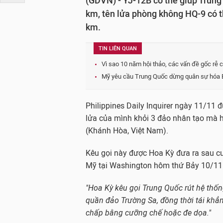
(GDVN) - YJ-12B có thể giúp Trung
km, tên lửa phòng không HQ-9 có t
km.
TIN LIÊN QUAN
Vì sao 10 năm hội thảo, các vấn đề gốc rễ
Mỹ yêu cầu Trung Quốc dừng quân sự hóa 
Philippines Daily Inquirer ngày 11/11 
lửa của mình khỏi 3 đảo nhân tạo mà 
(Khánh Hòa, Việt Nam).
Kêu gọi này được Hoa Kỳ đưa ra sau cuộ
Mỹ tại Washington hôm thứ Bảy 10/11.
"Hoa Kỳ kêu gọi Trung Quốc rút hệ thống
quần đảo Trường Sa, đồng thời tái khẳn
chấp bằng cưỡng chế hoặc đe dọa."