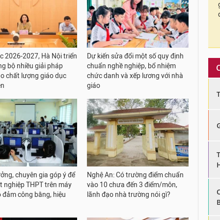
 2026-2027, Hà Nội triển
Dự kiến sửa đổi một số quy định
ng bộ nhiều giải pháp
chuẩn nghề nghiệp, bổ nhiệm
o chất lượng giáo dục
chức danh và xếp lương với nhà
ện
giáo
ưởng, chuyên gia góp ý để
Nghệ An: Có trường điểm chuẩn
tốt nghiệp THPT trên máy
vào 10 chưa đến 3 điểm/môn,
o đảm công bằng, hiệu
lãnh đạo nhà trường nói gì?