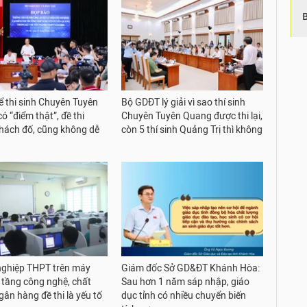
để thi sinh Chuyên Tuyên
Bộ GDĐT lý giải vì sao thí sinh
 “điểm thật”, đề thi
Chuyên Tuyên Quang được thi lại,
hách đố, cũng không dễ
còn 5 thí sinh Quảng Trị thì không
 nghiệp THPT trên máy
Giám đốc Sở GD&ĐT Khánh Hòa:
ạ tầng công nghệ, chất
Sau hơn 1 năm sáp nhập, giáo
gân hàng đề thi là yếu tố
dục tỉnh có nhiều chuyển biến