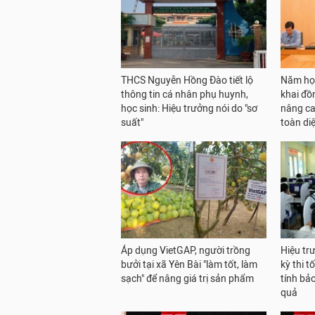
THCS Nguyễn Hồng Đào tiết lộ
Năm học
thông tin cá nhân phụ huynh,
khai đồ
học sinh: Hiệu trưởng nói do "sơ
nâng ca
suất"
toàn di
Áp dụng VietGAP, người trồng
Hiệu tr
bưởi tại xã Yên Bài "làm tốt, làm
kỳ thi 
sạch" để nâng giá trị sản phẩm
tính bả
quả