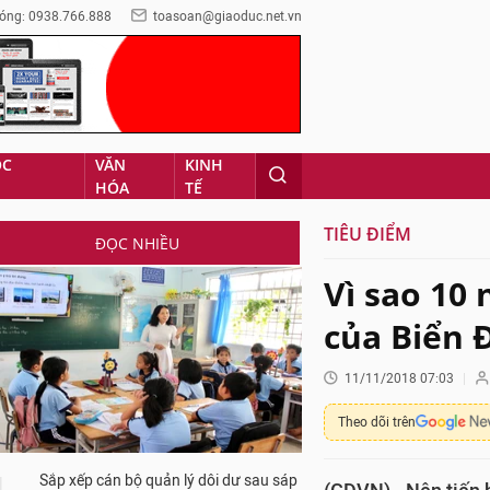
óng: 0938.766.888
toasoan@giaoduc.net.vn
ỌC
VĂN
KINH
HÓA
TẾ
TIÊU ĐIỂM
ĐỌC NHIỀU
Vì sao 10 
của Biển 
11/11/2018 07:03
Theo dõi trên
Sắp xếp cán bộ quản lý dôi dư sau sáp