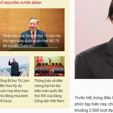
KỶ NGUYÊN VƯƠN MÌNH
Phát biểu của Tổng Bí thư Tô Lâm tại
Hội nghị toàn quốc quán triệt NQ 79,
80 của Bộ Chính trị
Tổng Bí thư Tô Lâm
Thông báo về điện
đến Hoa Kỳ dự
mừng Đại hội đại
cuộc họp khai mạc
biểu toàn quốc lần
Hội đồng Hòa bình
thứ XIV của Đảng
Trước hết, trong điều
về Gaza
Cộng sản Việt Nam
phức tạp hiện nay, ch
khoảng 2.000 lượt đạ