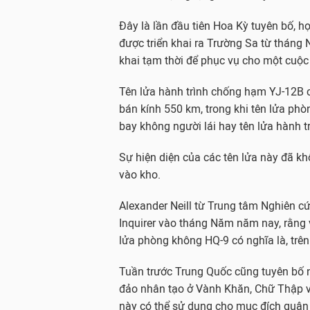
Đây là lần đầu tiên Hoa Kỳ tuyên bố, h
được triển khai ra Trường Sa từ tháng 
khai tạm thời để phục vụ cho một cuộc
Tên lửa hành trình chống hạm YJ-12B c
bán kính 550 km, trong khi tên lửa ph
bay không người lái hay tên lửa hành t
Sự hiện diện của các tên lửa này đã k
vào kho.
Alexander Neill từ Trung tâm Nghiên cứu
Inquirer vào tháng Năm năm nay, rằng v
lửa phòng không HQ-9 có nghĩa là, trên
Tuần trước Trung Quốc cũng tuyên bố n
đảo nhân tạo ở Vành Khăn, Chữ Thập và 
này có thể sử dụng cho mục đích quân