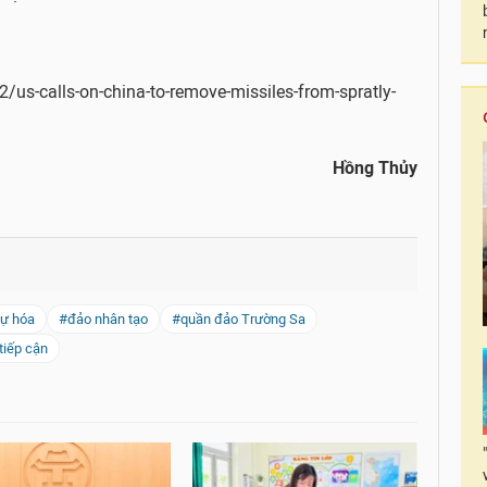
2/us-calls-on-china-to-remove-missiles-from-spratly-
Hồng Thủy
ự hóa
#đảo nhân tạo
#quần đảo Trường Sa
tiếp cận