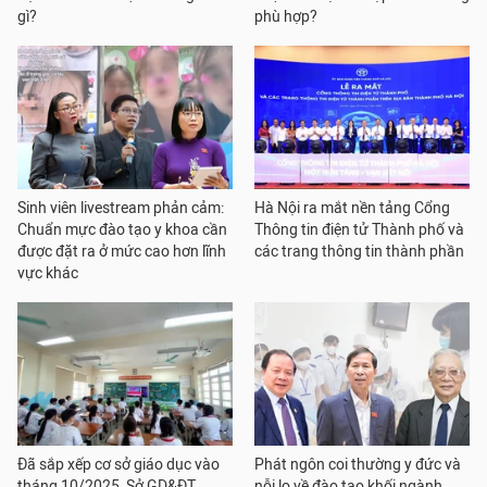
gì?
phù hợp?
Sinh viên livestream phản cảm:
Hà Nội ra mắt nền tảng Cổng
Chuẩn mực đào tạo y khoa cần
Thông tin điện tử Thành phố và
được đặt ra ở mức cao hơn lĩnh
các trang thông tin thành phần
vực khác
Đã sắp xếp cơ sở giáo dục vào
Phát ngôn coi thường y đức và
tháng 10/2025, Sở GD&ĐT
nỗi lo về đào tạo khối ngành