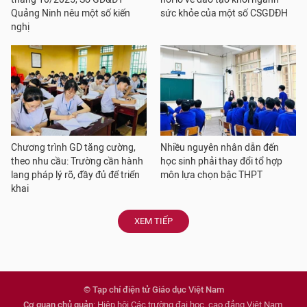
Quảng Ninh nêu một số kiến
sức khỏe của một số CSGDĐH
nghị
Chương trình GD tăng cường,
Nhiều nguyên nhân dẫn đến
theo nhu cầu: Trường cần hành
học sinh phải thay đổi tổ hợp
lang pháp lý rõ, đầy đủ để triển
môn lựa chọn bậc THPT
khai
XEM TIẾP
© Tạp chí điện tử Giáo dục Việt Nam
Cơ quan chủ quản
: Hiệp hội Các trường đại học, cao đẳng Việt Nam.