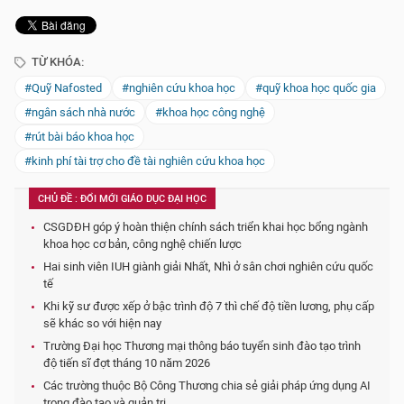
TỪ KHÓA:
#Quỹ Nafosted
#nghiên cứu khoa học
#quỹ khoa học quốc gia
#ngân sách nhà nước
#khoa học công nghệ
#rút bài báo khoa học
#kinh phí tài trợ cho đề tài nghiên cứu khoa học
CHỦ ĐỀ : ĐỔI MỚI GIÁO DỤC ĐẠI HỌC
CSGDĐH góp ý hoàn thiện chính sách triển khai học bổng ngành
khoa học cơ bản, công nghệ chiến lược
Hai sinh viên IUH giành giải Nhất, Nhì ở sân chơi nghiên cứu quốc
tế
Khi kỹ sư được xếp ở bậc trình độ 7 thì chế độ tiền lương, phụ cấp
sẽ khác so với hiện nay
Trường Đại học Thương mại thông báo tuyển sinh đào tạo trình
độ tiến sĩ đợt tháng 10 năm 2026
Các trường thuộc Bộ Công Thương chia sẻ giải pháp ứng dụng AI
trong đào tạo và quản trị