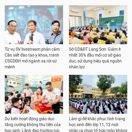
Từ vụ SV livestream phản cảm:
Sở GD&ĐT Lạng Sơn: Giảm ít
Cần siết đào tạo y khoa, tránh
nhất 30% đầu mối cơ sở giáo
CSGDĐH mở ngành xa rời sứ
dục, sử dụng hiệu quả nguồn
mệnh
nhân lực
Dự kiến hoạt động giáo dục
Làm gì để khắc phục tình trạng
tăng cường không thu tiền của
học sinh đến lớp 11, 12 mới
học sinh: Lãnh đạo trường nói
nhận ra chọn tổ hợp môn không