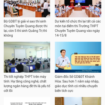
Bộ GDĐT lý giải vì sao thí sinh
Dự kiến tổ chức thi lại tất cả các
Chuyên Tuyên Quang được thi
môn tại điểm thi Trường THPT
lại, còn 5 thí sinh Quảng Trị thì
Chuyên Tuyên Quang vào ngày
không
14-15/8
Thi tốt nghiệp THPT trên máy
Giám đốc Sở GD&ĐT Khánh
tính: Hạ tầng công nghệ, chất
Hòa: Sau hơn 1 năm sáp nhập,
lượng ngân hàng đề thi là yếu tố
giáo dục tỉnh có nhiều chuyển
cốt lõi
biến tích cực