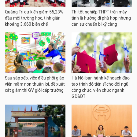
Quảng Trị dự kiến giảm 55,23%
Thi tốt nghiệp THPT trên máy
đầu mối trường học, tinh giản
tính là hướng đi phù hợp nhưng
khoảng 3.660 biên chế
cần sự chuẩn bị kỹ càng
Sau sắp xếp, việc điều phối giáo
Hà Nội ban hành kế hoạch đào
viên mầm non thuận lợi, đề xuất
tạo trình độ tiến sĩ cho đội ngũ
cắt giảm thi GV giỏi cấp trường
công chức, viên chức ngành
GD&ĐT