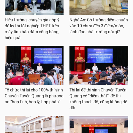
Hiệu trưởng, chuyên gia góp ý
Nghệ An: Có trường điểm chuẩn
để kỳ thi tốt nghiệp THPT trên
vào 10 chưa đến 3 điểm/môn,
máy tính bảo đảm công bằng,
lãnh đạo nhà trường nói gì?
hiệu quả
Tổ chức thi lại cho 100% thí sinh
Thi lại để thi sinh Chuyên Tuyên
Chuyên Tuyên Quang là phương
Quang có “điểm thật”, đề thi
án “hợp tình, hợp lý, hợp pháp”
không thách đố, cũng không dễ
dãi