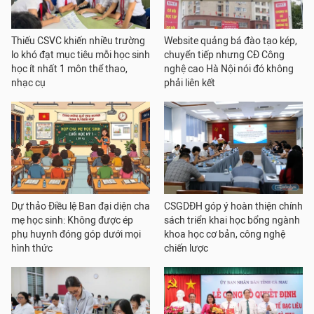
Thiếu CSVC khiến nhiều trường
Website quảng bá đào tạo kép,
lo khó đạt mục tiêu mỗi học sinh
chuyển tiếp nhưng CĐ Công
học ít nhất 1 môn thể thao,
nghệ cao Hà Nội nói đó không
nhạc cụ
phải liên kết
Dự thảo Điều lệ Ban đại diện cha
CSGDĐH góp ý hoàn thiện chính
mẹ học sinh: Không được ép
sách triển khai học bổng ngành
phụ huynh đóng góp dưới mọi
khoa học cơ bản, công nghệ
hình thức
chiến lược