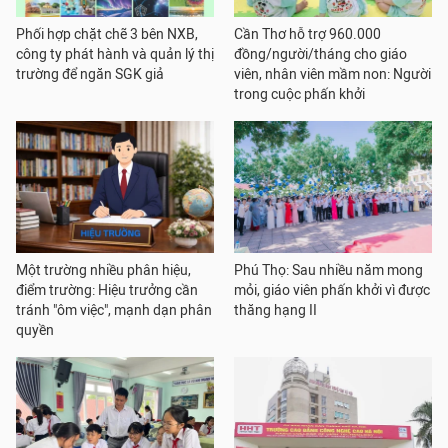
Phối hợp chặt chẽ 3 bên NXB,
Cần Thơ hỗ trợ 960.000
công ty phát hành và quản lý thị
đồng/người/tháng cho giáo
trường để ngăn SGK giả
viên, nhân viên mầm non: Người
trong cuộc phấn khởi
Một trường nhiều phân hiệu,
Phú Thọ: Sau nhiều năm mong
điểm trường: Hiệu trưởng cần
mỏi, giáo viên phấn khởi vì được
tránh "ôm việc", mạnh dạn phân
thăng hạng II
quyền