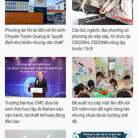
Phương án thi lại đối với thí sinh
Các bộ, ngành, địa phương có
Chuyên Tuyên Quang là "quyết
phương án sắp xếp, tổ chức lại
định khó khăn nhưng cần thiết"
CSGDĐH, CSGDNN công lập
trước 15/8
Trường Đại học CMC đưa hệ
Đề xuất trợ cấp một lần đối với
sinh thái học tập AI-Native vào
GV mầm non đã nghỉ công tác
vận hành, tái thiết kế hoạt động
nhưng chưa được hưởng chế
đào tạo
độ