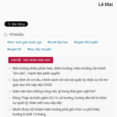
Lê Mai
TỪ KHÓA:
#học sinh giỏi Quốc gia
#trượt đại học
#luyện đội tuyển
#luyện thi
#học lớp chuyên
CHỦ ĐỀ : GÓC NHÌN GIÁO DỤC
Một trường nhiều phân hiệu, điểm trường: Hiệu trưởng cần tránh
"ôm việc", mạnh dạn phân quyền
Quy định về cơ cấu, chính sách với cán bộ quản lý, nhân sự hỗ trợ
giáo dục khi sắp xếp CSGD
Giáo viên làm những công việc gì trong thời gian nghỉ hè?
Đồng Tháp dự kiến giảm 65,1% số trường, hướng dẫn bố trí nhân
sự quản lý, nhân viên sau sắp xếp
Muốn được bổ nhiệm hiệu trưởng phải giữ chức vụ phó hiệu
trưởng ít nhất 12 tháng