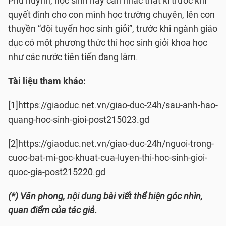
Phụ huynh, học sinh hãy cân nhắc thật kĩ trước khi
quyết định cho con mình học trường chuyên, lên con
thuyền “đội tuyển học sinh giỏi”, trước khi ngành giáo
dục có một phương thức thi học sinh giỏi khoa học
như các nước tiên tiến đang làm.
Tài liệu tham khảo:
[1]https://giaoduc.net.vn/giao-duc-24h/sau-anh-hao-
quang-hoc-sinh-gioi-post215023.gd
[2]https://giaoduc.net.vn/giao-duc-24h/nguoi-trong-
cuoc-bat-mi-goc-khuat-cua-luyen-thi-hoc-sinh-gioi-
quoc-gia-post215220.gd
(*) Văn phong, nội dung bài viết thể hiện góc nhìn,
quan điểm của tác giả.