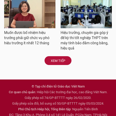
Muốn được bổ nhiệm hiệu
Hiệu trưởng, chuyên gia góp ý
trưởng phải giữ chức vụ phó
để kỳ thi tốt nghiệp THPT trên
hiệu trưởng ít nhất 12 tháng
máy tính bảo đảm công bằng,
hiệu quả
XEM TIẾP
© Tạp chí điện tử Giáo dục Việt Nam
Cơ quan chủ quản
: Hiệp hội Các trường đại học, cao đẳng Việt Nam.
Giấy phép số 74/GP-BTTTT ngày 26/02/2020.
Giấy phép sửa đổi, bổ sung số 50/GP-BTTTT ngày 05/03/2024.
Phó Chủ tịch Hiệp hội, Tổng Biên tập
: Nguyễn Tiến Bình
ĐC: Tầng 3 Khu A, Phòng 3,4 số 141 Lê Duẩn, P.Cửa Nam, TP.Hà Nội