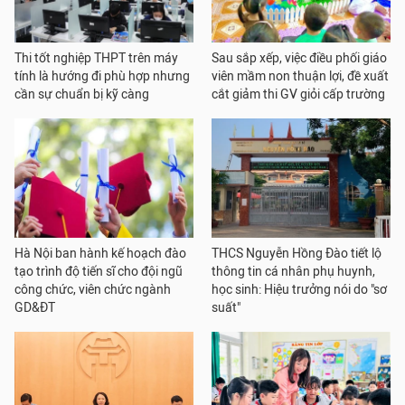
Thi tốt nghiệp THPT trên máy
Sau sắp xếp, việc điều phối giáo
tính là hướng đi phù hợp nhưng
viên mầm non thuận lợi, đề xuất
cần sự chuẩn bị kỹ càng
cắt giảm thi GV giỏi cấp trường
Hà Nội ban hành kế hoạch đào
THCS Nguyễn Hồng Đào tiết lộ
tạo trình độ tiến sĩ cho đội ngũ
thông tin cá nhân phụ huynh,
công chức, viên chức ngành
học sinh: Hiệu trưởng nói do "sơ
GD&ĐT
suất"