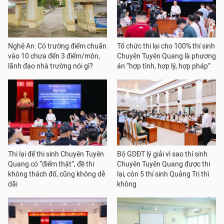
Nghệ An: Có trường điểm chuẩn
Tổ chức thi lại cho 100% thí sinh
vào 10 chưa đến 3 điểm/môn,
Chuyên Tuyên Quang là phương
lãnh đạo nhà trường nói gì?
án “hợp tình, hợp lý, hợp pháp”
Thi lại để thi sinh Chuyên Tuyên
Bộ GDĐT lý giải vì sao thí sinh
Quang có “điểm thật”, đề thi
Chuyên Tuyên Quang được thi
không thách đố, cũng không dễ
lại, còn 5 thí sinh Quảng Trị thì
dãi
không