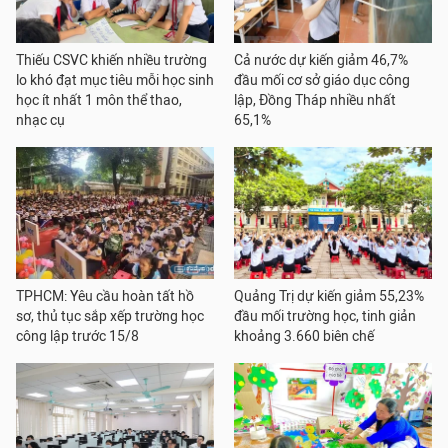
Thiếu CSVC khiến nhiều trường
Cả nước dự kiến giảm 46,7%
lo khó đạt mục tiêu mỗi học sinh
đầu mối cơ sở giáo dục công
học ít nhất 1 môn thể thao,
lập, Đồng Tháp nhiều nhất
nhạc cụ
65,1%
TPHCM: Yêu cầu hoàn tất hồ
Quảng Trị dự kiến giảm 55,23%
sơ, thủ tục sắp xếp trường học
đầu mối trường học, tinh giản
công lập trước 15/8
khoảng 3.660 biên chế