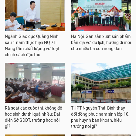
Ngành Giáo dục Quảng Ninh
Hà Nội: Gắn sản xuất sản phẩm
sau 1 năm thực hiện NQ 71:
bản địa với du lịch, hướng đi mới
Nâng tầm chất lượng với loạt
cho nhiều bà con nông dân
chính sách đặc thù
Rà soát các cuộc thi, không để
THPT Nguyễn Thái Bình thay
học sinh dự thi quá nhiều: Đại
đổi đồng phục nam sinh lớp 10,
diện Sở GDĐT, trường học nói
phụ huynh băn khoăn, hiệu
gì?
trưởng nói gì?