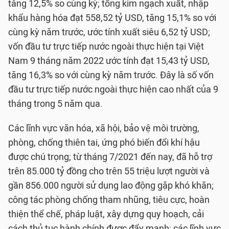
tăng 12,5% so cùng kỳ; tổng kim ngạch xuất, nhập
khẩu hàng hóa đạt 558,52 tỷ USD, tăng 15,1% so với
cùng kỳ năm trước, ước tính xuất siêu 6,52 tỷ USD;
vốn đầu tư trực tiếp nước ngoài thực hiện tại Việt
Nam 9 tháng năm 2022 ước tính đạt 15,43 tỷ USD,
tăng 16,3% so với cùng kỳ năm trước. Đây là số vốn
đầu tư trực tiếp nước ngoài thực hiện cao nhất của 9
tháng trong 5 năm qua.
Các lĩnh vực văn hóa, xã hội, bảo vệ môi trường,
phòng, chống thiên tai, ứng phó biến đổi khí hậu
được chú trọng; từ tháng 7/2021 đến nay, đã hỗ trợ
trên 85.000 tỷ đồng cho trên 55 triệu lượt người và
gần 856.000 người sử dụng lao động gặp khó khăn;
công tác phòng chống tham nhũng, tiêu cực, hoàn
thiện thể chế, pháp luật, xây dựng quy hoạch, cải
cách thủ tục hành chính được đẩy mạnh; các lĩnh vực