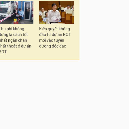
Thu phí không
Kiên quyết không
dừng là cách tốt
đầu tư dự án BOT
nhất ngăn chặn
mới vào tuyến
thất thoát ở dự án
đường độc đạo
BOT