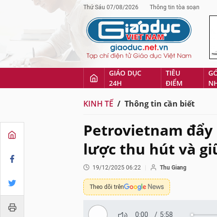
Thứ Sáu 07/08/2026
Thông tin tòa soạn
GIÁO DỤC
TIÊU
G
24H
ĐIỂM
N
KINH TẾ
Thông tin cần biết
Petrovietnam đẩy
lược thu hút và gi
19/12/2025 06:22
Thu Giang
Theo dõi trên
0:00
/
5:58