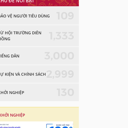
CHỦ ĐỀ NỔI BẬT
109
BẢO VỆ NGƯỜI TIÊU DÙNG
1,333
TỪ HỘI TRƯỜNG DIÊN
HỒNG
3,000
TIẾNG DÂN
2,999
SỰ KIỆN VÀ CHÍNH SÁCH
130
KHỞI NGHIỆP
KHỞI NGHIỆP