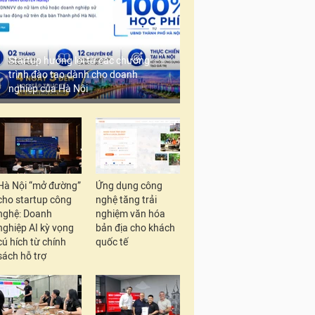
Startup hưởng lợi từ các chương
trình đào tạo dành cho doanh
nghiệp của Hà Nội
Hà Nội “mở đường”
Ứng dụng công
cho startup công
nghệ tăng trải
nghệ: Doanh
nghiệm văn hóa
nghiệp AI kỳ vọng
bản địa cho khách
cú hích từ chính
quốc tế
sách hỗ trợ