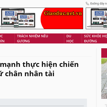
Đường dây n
ÓC
TRÁCH NHIỆM NÊU
DU
SỨC KHỎE H
HÌN
GƯƠNG
HỌC
ĐƯỜNG
 mạnh thực hiện chiến
ữ chân nhân tài