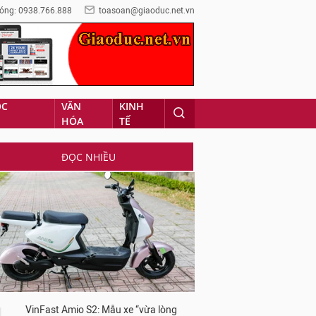
óng: 0938.766.888
toasoan@giaoduc.net.vn
ỌC
VĂN
KINH
HÓA
TẾ
ĐỌC NHIỀU
VinFast Amio S2: Mẫu xe “vừa lòng