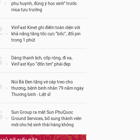
1 .
phụ huynh, đúng ý học sinh” trước
mùa tựu trường
 .
VinFast Kinet ghi điểm toàn diện với
khả năng tăng tốc cực “bốc”, đổi pin
trong 1 phút
 .
Dáng thanh lịch, cốp rộng, đi xa,
VinFast Kyo “đốn tim” phái đẹp
 .
Núi Bà Đen tặng vé cáp treo cho
thương, bệnh binh nhân 79 năm ngày
Thương binh - Liệt sĩ
 .
Sun Group ra mắt Sun PhuQuoc
Ground Services, bổ sung thành viên
mới cho hệ sinh thái hàng không