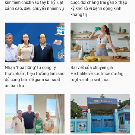
kim tiêm chích vào tay bị kỷ luật
cuộc đời chàng trai gần 2 thập
cảnh cáo, điều chuyển nhiệm vụ
kỷ khổ sở vì bệnh động kinh
kháng trị
Nhận "hoa hồng" từ công ty
Bài viết của chuyên gia
thực phẩm, hiệu trưởng làm sao
Herbalife về sức khỏe đường
đủ công tâm để giám sát suất
ruột và nhịp sinh học
ăn bán trú