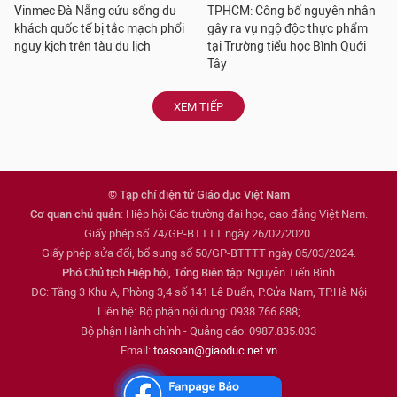
Vinmec Đà Nẵng cứu sống du
TPHCM: Công bố nguyên nhân
khách quốc tế bị tắc mạch phổi
gây ra vụ ngộ độc thực phẩm
nguy kịch trên tàu du lịch
tại Trường tiểu học Bình Quới
Tây
XEM TIẾP
© Tạp chí điện tử Giáo dục Việt Nam
Cơ quan chủ quản
: Hiệp hội Các trường đại học, cao đẳng Việt Nam.
Giấy phép số 74/GP-BTTTT ngày 26/02/2020.
Giấy phép sửa đổi, bổ sung số 50/GP-BTTTT ngày 05/03/2024.
Phó Chủ tịch Hiệp hội, Tổng Biên tập
: Nguyễn Tiến Bình
ĐC: Tầng 3 Khu A, Phòng 3,4 số 141 Lê Duẩn, P.Cửa Nam, TP.Hà Nội
Liên hệ: Bộ phận nội dung: 0938.766.888;
Bộ phận Hành chính - Quảng cáo: 0987.835.033
Email:
toasoan@giaoduc.net.vn