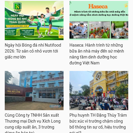
Ngày hội Bóng đá nhí Nutifood
Haseca: Hành trình từ những
2026: Từ sân cỏ nhỏ vươn tới
bữa ăn nhà máy đến sứ mệnh
giấc mơ lớn
nâng tầm dinh dưỡng học
đường Việt Nam
Cùng Công ty TNHH Sản xuất
Phụ huynh TH Đặng Thùy Trâm
Thương mại Dịch vụ Xích Long
bức xúc vì trường chậm công
cung cấp suất ăn, 3 trường
bố thông tin sự cố, hiệu trưởng