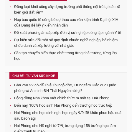
Đồng loạt khởi công xây dựng trường phổ thông nội trú tại các xã
biên giới đất liền*
Họp báo quốc tế công bố dự thảo các văn kiện trình Đại hội XIV
của Đảng để lấy ý kiến nhân dân
Đề xuất phương án sắp xếp đơn vị sự nghiệp công lập ngành Y tế
Dự kiến sửa đổi một số quy định chuẩn nghề nghiệp, bổ nhiệm
chức danh và xếp lương với nhà giáo
Cần tạo chuyển biến thực chất trong từng nhà trường, từng lớp
học
CHỦ ĐỀ : TƯ VẤN SỨC KHỎE
Gần 250 SV có dấu hiệu bị ngộ độc, Trung tâm Giáo dục Quốc
phòng và An ninh-ĐH Thái Nguyên nói gì?
Cộng đồng Nha khoa Việt chính thức ra mắt tại Hải Phòng
Đến nay, 100% học sinh Hải Phòng đến trường học trực tiếp
Hải Phòng cho học sinh nghỉ học ngày 9/9 để khắc phục hậu quả
sau bão Yagi
Hải Phòng cho HS nghỉ từ 7/9, trưng dụng 158 trường học làm
điểm tránh trú bão