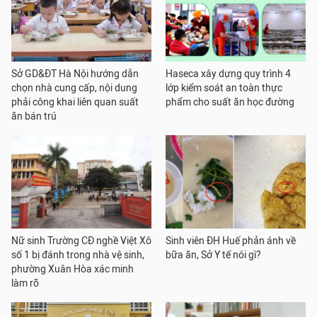
Sở GD&ĐT Hà Nội hướng dẫn
Haseca xây dựng quy trình 4
chọn nhà cung cấp, nội dung
lớp kiểm soát an toàn thực
phải công khai liên quan suất
phẩm cho suất ăn học đường
ăn bán trú
Nữ sinh Trường CĐ nghề Việt Xô
Sinh viên ĐH Huế phản ánh về
số 1 bị đánh trong nhà vệ sinh,
bữa ăn, Sở Y tế nói gì?
phường Xuân Hòa xác minh
làm rõ