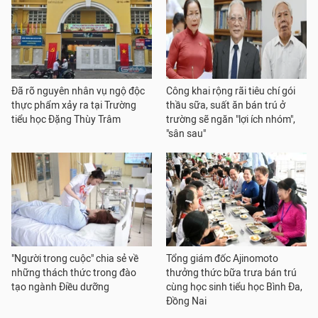
Đã rõ nguyên nhân vụ ngộ độc
Công khai rộng rãi tiêu chí gói
thực phẩm xảy ra tại Trường
thầu sữa, suất ăn bán trú ở
tiểu học Đặng Thùy Trâm
trường sẽ ngăn "lợi ích nhóm",
"sân sau"
"Người trong cuộc" chia sẻ về
Tổng giám đốc Ajinomoto
những thách thức trong đào
thưởng thức bữa trưa bán trú
tạo ngành Điều dưỡng
cùng học sinh tiểu học Bình Đa,
Đồng Nai