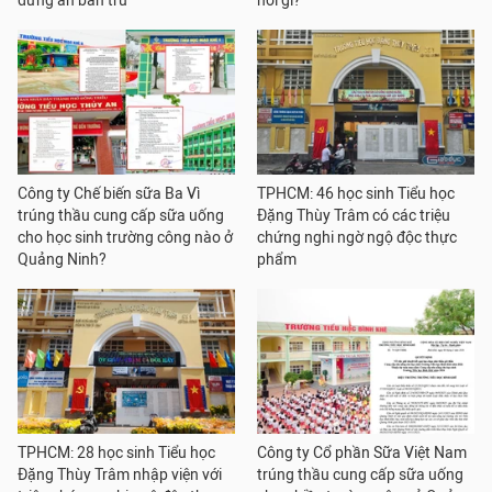
dừng ăn bán trú
nói gì?
Công ty Chế biến sữa Ba Vì
TPHCM: 46 học sinh Tiểu học
trúng thầu cung cấp sữa uống
Đặng Thùy Trâm có các triệu
cho học sinh trường công nào ở
chứng nghi ngờ ngộ độc thực
Quảng Ninh?
phẩm
TPHCM: 28 học sinh Tiểu học
Công ty Cổ phần Sữa Việt Nam
Đặng Thùy Trâm nhập viện với
trúng thầu cung cấp sữa uống