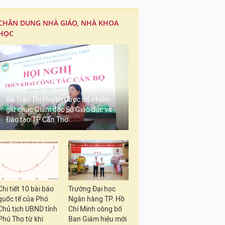
CHÂN DUNG NHÀ GIÁO, NHÀ KHOA
HỌC
Bà Trần Thị Huyền được bổ nhiệm
giữ chức Giám đốc Sở Giáo dục và
Đào tạo TP Cần Thơ
Chi tiết 10 bài báo
Trường Đại học
quốc tế của Phó
Ngân hàng TP. Hồ
Chủ tịch UBND tỉnh
Chí Minh công bố
Phú Thọ từ khi
Ban Giám hiệu mới