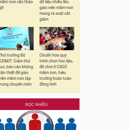
mầm non cần tháo
dữ liệu nhiều lần,
gỡ
giáo viên mầm non
mong rà soát cắt
giảm
Thứ trưởng Bộ
Chuẩn hóa quy
GD&ĐT: Giảm thủ
trình chọn học liệu,
tục, báo cáo không
đồ chơi ở CSGD
cần thiết để giáo
mầm non, hiệu
viên mầm non tập
trưởng hoàn toàn
trung chuyên môn
đồng tình
ĐỌC NHIỀU