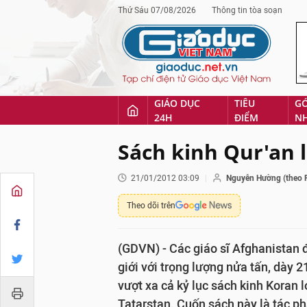
Thứ Sáu 07/08/2026
Thông tin tòa soạn
GIÁO DỤC
TIÊU
G
24H
ĐIỂM
N
Sách kinh Qur'an l
21/01/2012 03:09
Nguyễn Hường (theo 
Theo dõi trên
(GDVN) - Các giáo sĩ Afghanistan đ
giới với trọng lượng nửa tấn, dày 2
vượt xa cả kỷ lục sách kinh Koran 
Tatarstan. Cuốn sách này là tác 