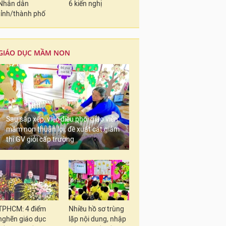
Nhân dân
6 kiến nghị
tỉnh/thành phố
GIÁO DỤC MẦM NON
Sau sắp xếp, việc điều phối giáo viên
mầm non thuận lợi, đề xuất cắt giảm
thi GV giỏi cấp trường
TPHCM: 4 điểm
Nhiều hồ sơ trùng
nghẽn giáo dục
lặp nội dung, nhập