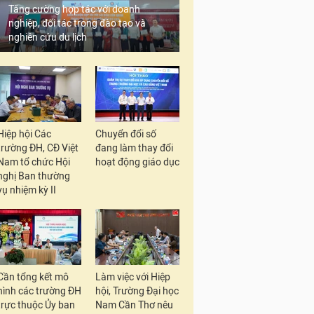
Tăng cường hợp tác với doanh
nghiệp, đối tác trong đào tạo và
nghiên cứu du lịch
Hiệp hội Các
Chuyển đổi số
trường ĐH, CĐ Việt
đang làm thay đổi
Nam tổ chức Hội
hoạt động giáo dục
nghị Ban thường
vụ nhiệm kỳ II
Cần tổng kết mô
Làm việc với Hiệp
hình các trường ĐH
hội, Trường Đại học
trực thuộc Ủy ban
Nam Cần Thơ nêu