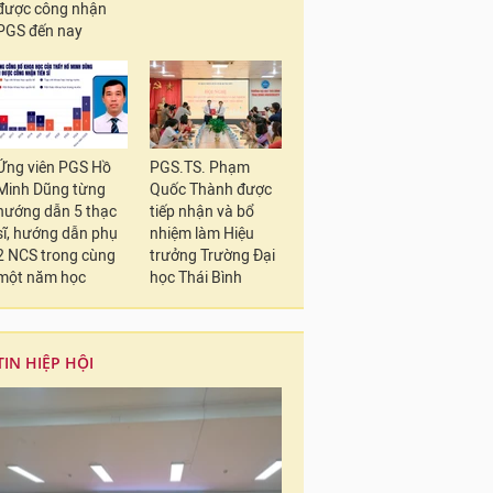
được công nhận
PGS đến nay
Ứng viên PGS Hồ
PGS.TS. Phạm
Minh Dũng từng
Quốc Thành được
hướng dẫn 5 thạc
tiếp nhận và bổ
sĩ, hướng dẫn phụ
nhiệm làm Hiệu
2 NCS trong cùng
trưởng Trường Đại
một năm học
học Thái Bình
TIN HIỆP HỘI