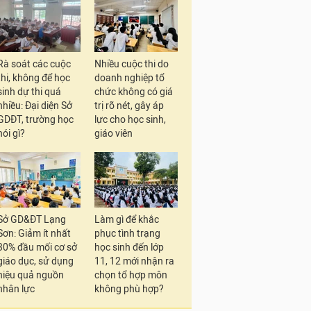
Rà soát các cuộc
Nhiều cuộc thi do
thi, không để học
doanh nghiệp tổ
sinh dự thi quá
chức không có giá
nhiều: Đại diện Sở
trị rõ nét, gây áp
GDĐT, trường học
lực cho học sinh,
nói gì?
giáo viên
Sở GD&ĐT Lạng
Làm gì để khắc
Sơn: Giảm ít nhất
phục tình trạng
30% đầu mối cơ sở
học sinh đến lớp
giáo dục, sử dụng
11, 12 mới nhận ra
hiệu quả nguồn
chọn tổ hợp môn
nhân lực
không phù hợp?