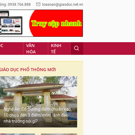
óng: 0938.766.888
toasoan@giaoduc.net.vn
ỌC
VĂN
KINH
HÓA
TẾ
GIÁO DỤC PHỔ THÔNG MỚI
Nghệ An: Có trường điểm chuẩn vào
10 chưa đến 3 điểm/môn, lãnh đạo
nhà trường nói gì?