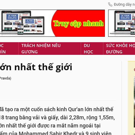
Đường dây n
ÓC
TRÁCH NHIỆM NÊU
DU
SỨC KHỎE H
HÌN
GƯƠNG
HỌC
ĐƯỜNG
ớn nhất thế giới
Pravda)
ã tạo ra một cuốn sách kinh Qur'an lớn nhất thế
18 trang bằng vải và giấy, dài 2,28m, rộng 1,55m,
lớn nhất thế giới được ra mắt năm ngoái tại
phẩm của Mohammed Sabir Khedr và 9 sinh viên