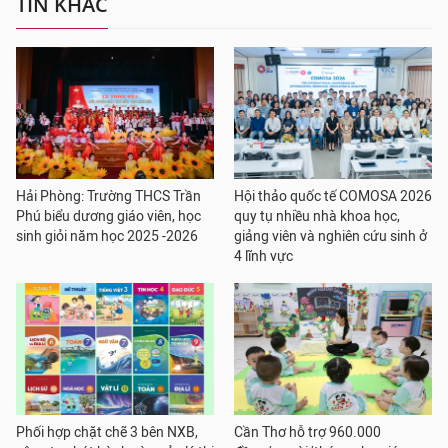
TIN KHÁC
Hải Phòng: Trường THCS Trần
Hội thảo quốc tế COMOSA 2026
Phú biểu dương giáo viên, học
quy tụ nhiều nhà khoa học,
sinh giỏi năm học 2025 -2026
giảng viên và nghiên cứu sinh ở
4 lĩnh vực
Phối hợp chặt chẽ 3 bên NXB,
Cần Thơ hỗ trợ 960.000