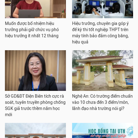
Muốn được bổ nhiệm hiệu
Hiệu trưởng, chuyên gia góp ý
trưởng phải giữ chức vụ phó
để kỳ thi tốt nghiệp THPT trên
hiệu trưởng ít nhất 12 tháng
máy tính bảo đảm công bằng,
hiệu quả
Sở GD&ĐT Điện Biên tích cực rà
Nghệ An: Có trường điểm chuẩn
soát, tuyên truyền phòng chống
vào 10 chưa đến 3 điểm/môn,
SGK giả trước thềm năm học
lãnh đạo nhà trường nói gì?
mới