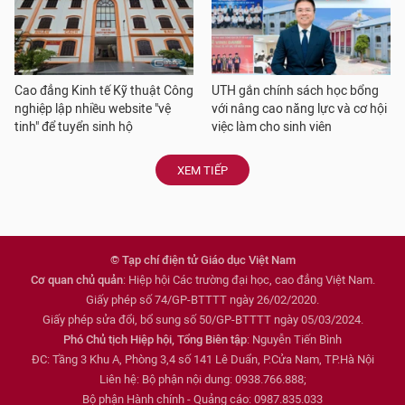
Cao đẳng Kinh tế Kỹ thuật Công
UTH gắn chính sách học bổng
nghiệp lập nhiều website "vệ
với nâng cao năng lực và cơ hội
tinh" để tuyển sinh hộ
việc làm cho sinh viên
XEM TIẾP
© Tạp chí điện tử Giáo dục Việt Nam
Cơ quan chủ quản
: Hiệp hội Các trường đại học, cao đẳng Việt Nam.
Giấy phép số 74/GP-BTTTT ngày 26/02/2020.
Giấy phép sửa đổi, bổ sung số 50/GP-BTTTT ngày 05/03/2024.
Phó Chủ tịch Hiệp hội, Tổng Biên tập
: Nguyễn Tiến Bình
ĐC: Tầng 3 Khu A, Phòng 3,4 số 141 Lê Duẩn, P.Cửa Nam, TP.Hà Nội
Liên hệ: Bộ phận nội dung: 0938.766.888;
Bộ phận Hành chính - Quảng cáo: 0987.835.033