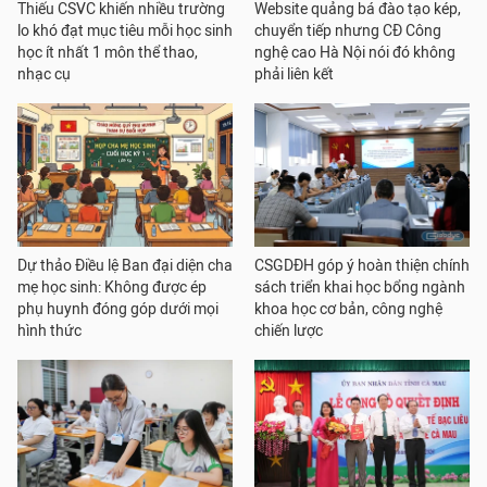
Thiếu CSVC khiến nhiều trường
Website quảng bá đào tạo kép,
lo khó đạt mục tiêu mỗi học sinh
chuyển tiếp nhưng CĐ Công
học ít nhất 1 môn thể thao,
nghệ cao Hà Nội nói đó không
nhạc cụ
phải liên kết
Dự thảo Điều lệ Ban đại diện cha
CSGDĐH góp ý hoàn thiện chính
mẹ học sinh: Không được ép
sách triển khai học bổng ngành
phụ huynh đóng góp dưới mọi
khoa học cơ bản, công nghệ
hình thức
chiến lược