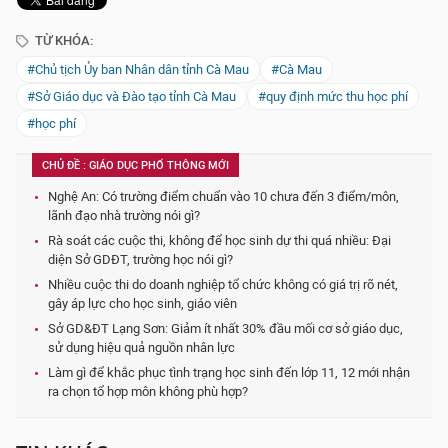
TỪ KHÓA:
#Chủ tịch Ủy ban Nhân dân tỉnh Cà Mau
#Cà Mau
#Sở Giáo dục và Đào tạo tỉnh Cà Mau
#quy định mức thu học phí
#học phí
CHỦ ĐỀ : GIÁO DỤC PHỔ THÔNG MỚI
Nghệ An: Có trường điểm chuẩn vào 10 chưa đến 3 điểm/môn,
lãnh đạo nhà trường nói gì?
Rà soát các cuộc thi, không để học sinh dự thi quá nhiều: Đại
diện Sở GDĐT, trường học nói gì?
Nhiều cuộc thi do doanh nghiệp tổ chức không có giá trị rõ nét,
gây áp lực cho học sinh, giáo viên
Sở GD&ĐT Lạng Sơn: Giảm ít nhất 30% đầu mối cơ sở giáo dục,
sử dụng hiệu quả nguồn nhân lực
Làm gì để khắc phục tình trạng học sinh đến lớp 11, 12 mới nhận
ra chọn tổ hợp môn không phù hợp?