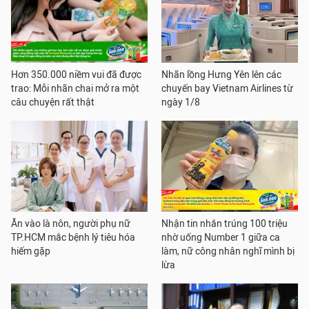
Hơn 350.000 niềm vui đã được
Nhãn lồng Hưng Yên lên các
trao: Mỗi nhãn chai mở ra một
chuyến bay Vietnam Airlines từ
câu chuyện rất thật
ngày 1/8
Ăn vào là nôn, người phụ nữ
Nhận tin nhắn trúng 100 triệu
TP.HCM mắc bệnh lý tiêu hóa
nhờ uống Number 1 giữa ca
hiếm gặp
làm, nữ công nhân nghĩ mình bị
lừa