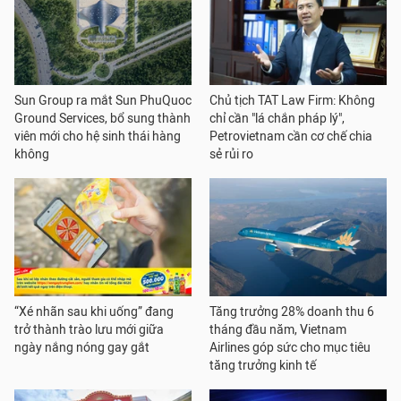
Sun Group ra mắt Sun PhuQuoc
Chủ tịch TAT Law Firm: Không
Ground Services, bổ sung thành
chỉ cần "lá chắn pháp lý",
viên mới cho hệ sinh thái hàng
Petrovietnam cần cơ chế chia
không
sẻ rủi ro
“Xé nhãn sau khi uống” đang
Tăng trưởng 28% doanh thu 6
trở thành trào lưu mới giữa
tháng đầu năm, Vietnam
ngày nắng nóng gay gắt
Airlines góp sức cho mục tiêu
tăng trưởng kinh tế