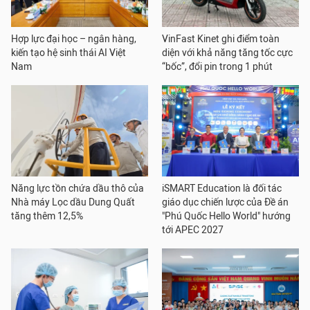
Hợp lực đại học – ngân hàng,
VinFast Kinet ghi điểm toàn
kiến tạo hệ sinh thái AI Việt
diện với khả năng tăng tốc cực
Nam
“bốc”, đổi pin trong 1 phút
Năng lực tồn chứa dầu thô của
iSMART Education là đối tác
Nhà máy Lọc dầu Dung Quất
giáo dục chiến lược của Đề án
tăng thêm 12,5%
"Phú Quốc Hello World" hướng
tới APEC 2027