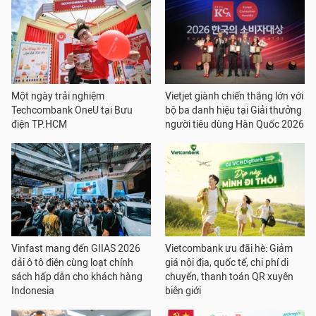
Một ngày trải nghiệm
Vietjet giành chiến thắng lớn với
Techcombank OneU tại Bưu
bộ ba danh hiệu tại Giải thưởng
điện TP.HCM
người tiêu dùng Hàn Quốc 2026
Vinfast mang đến GIIAS 2026
Vietcombank ưu đãi hè: Giảm
dải ô tô điện cùng loạt chính
giá nội địa, quốc tế, chi phí di
sách hấp dẫn cho khách hàng
chuyển, thanh toán QR xuyên
Indonesia
biên giới