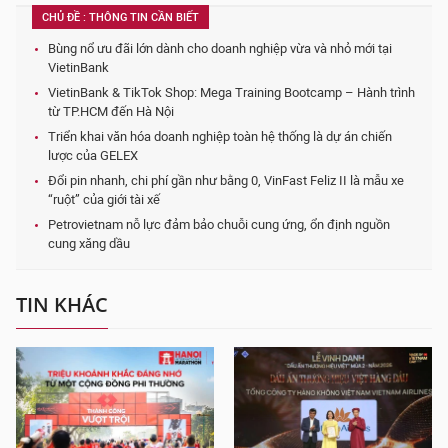
CHỦ ĐỀ : THÔNG TIN CẦN BIẾT
Bùng nổ ưu đãi lớn dành cho doanh nghiệp vừa và nhỏ mới tại
VietinBank
VietinBank & TikTok Shop: Mega Training Bootcamp – Hành trình
từ TP.HCM đến Hà Nội
Triển khai văn hóa doanh nghiệp toàn hệ thống là dự án chiến
lược của GELEX
Đổi pin nhanh, chi phí gần như bằng 0, VinFast Feliz II là mẫu xe
“ruột” của giới tài xế
Petrovietnam nỗ lực đảm bảo chuỗi cung ứng, ổn định nguồn
cung xăng dầu
TIN KHÁC