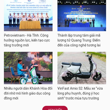
Petrovietnam - Hà Tĩnh: Cộng
Thành lập trung tâm giải mã
hưởng nguồn lực, kiến tạo cực
lượng tử Quang Trung: Điểm
tăng trưởng mới
đến của công nghệ tương lai
Nhiều người dân Khánh Hòa đổi
VinFast Amio S2: Mẫu xe “vừa
đời nhờ mô hình giáo dục cộng
lòng phụ huynh, đúng ý học
đồng mới
sinh” trước mùa tựu trường