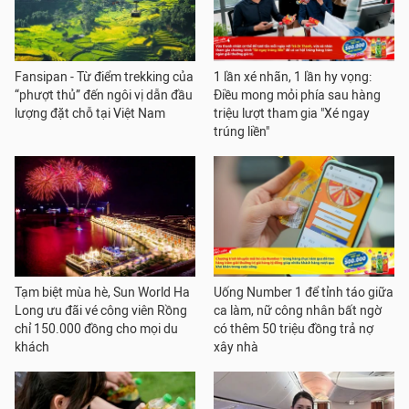
Fansipan - Từ điểm trekking của
1 lần xé nhãn, 1 lần hy vọng:
“phượt thủ” đến ngôi vị dẫn đầu
Điều mong mỏi phía sau hàng
lượng đặt chỗ tại Việt Nam
triệu lượt tham gia "Xé ngay
trúng liền"
Tạm biệt mùa hè, Sun World Ha
Uống Number 1 để tỉnh táo giữa
Long ưu đãi vé công viên Rồng
ca làm, nữ công nhân bất ngờ
chỉ 150.000 đồng cho mọi du
có thêm 50 triệu đồng trả nợ
khách
xây nhà