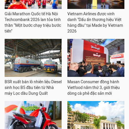
Giải Marathon Quốc tế Hà Nội
Vietnam Airlines được vinh
Techcombank 2026 lan tỏa tinh
danh "Dấu ấn thương hiệu Việt
thần “Một bước chạy triệu bước
hàng đầu" tại Made by Vietnam
tiến”
2026
BSR xuất bán lô nhiên liệu Diesel
Masan Consumer đồng hành
sinh học B5 đầu tiên từ Nhà
Vietfood năm thứ 3, giới thiệu
máy Lọc dầu Dung Quất
dòng cà phê đặc sản mới