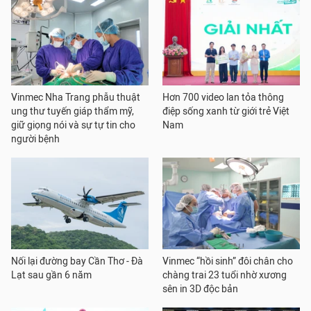
Vinmec Nha Trang phẫu thuật
Hơn 700 video lan tỏa thông
ung thư tuyến giáp thẩm mỹ,
điệp sống xanh từ giới trẻ Việt
giữ giọng nói và sự tự tin cho
Nam
người bệnh
Nối lại đường bay Cần Thơ - Đà
Vinmec “hồi sinh” đôi chân cho
Lạt sau gần 6 năm
chàng trai 23 tuổi nhờ xương
sên in 3D độc bản