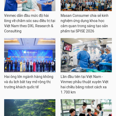
Vinmec dẫn đầu mức độ hài
Masan Consumer chia sẻ kinh
lòng về chăm sóc sau điều trị tại
nghiệm ứng dụng khoa học
Việt Nam theo DXL Research &
cảm quan trong sáng tạo sản
Consulting
phẩm tại SPISE 2026
Hai ông lớn ngành hàng không
Lần đầu tiên tại Việt Nam -
và du lịch bắt tay mở rộng thị
Vinmec phẫu thuật xuyên Việt
trường khách quốc tế
hai chiều bằng robot cách xa
1.700 km