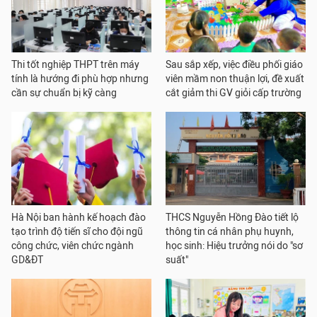
Thi tốt nghiệp THPT trên máy
Sau sắp xếp, việc điều phối giáo
tính là hướng đi phù hợp nhưng
viên mầm non thuận lợi, đề xuất
cần sự chuẩn bị kỹ càng
cắt giảm thi GV giỏi cấp trường
Hà Nội ban hành kế hoạch đào
THCS Nguyễn Hồng Đào tiết lộ
tạo trình độ tiến sĩ cho đội ngũ
thông tin cá nhân phụ huynh,
công chức, viên chức ngành
học sinh: Hiệu trưởng nói do "sơ
GD&ĐT
suất"