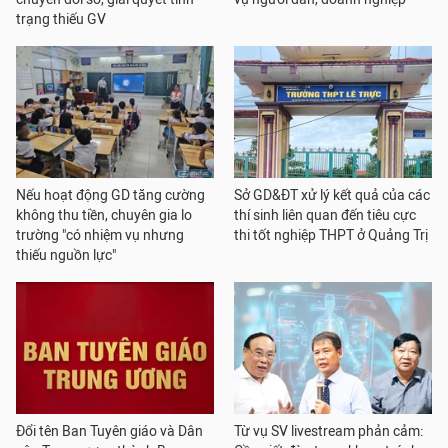
trạng thiếu GV
Nếu hoạt động GD tăng cường
Sở GD&ĐT xử lý kết quả của các
không thu tiền, chuyên gia lo
thí sinh liên quan đến tiêu cực
trường "có nhiệm vụ nhưng
thi tốt nghiệp THPT ở Quảng Trị
thiếu nguồn lực"
Đổi tên Ban Tuyên giáo và Dân
Từ vụ SV livestream phản cảm: