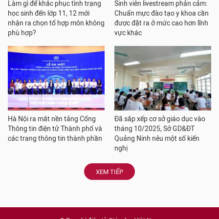
Làm gì để khắc phục tình trạng
Sinh viên livestream phản cảm:
học sinh đến lớp 11, 12 mới
Chuẩn mực đào tạo y khoa cần
nhận ra chọn tổ hợp môn không
được đặt ra ở mức cao hơn lĩnh
phù hợp?
vực khác
Hà Nội ra mắt nền tảng Cổng
Đã sắp xếp cơ sở giáo dục vào
Thông tin điện tử Thành phố và
tháng 10/2025, Sở GD&ĐT
các trang thông tin thành phần
Quảng Ninh nêu một số kiến
nghị
XEM TIẾP