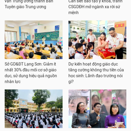
vận Trung ương thành Ban
Cần siết đào tạo y khoa, tránh
Tuyên giáo Trung ương
CSGDĐH mở ngành xa rời sứ
mệnh
Sở GD&ĐT Lạng Sơn: Giảm ít
Dự kiến hoạt động giáo dục
nhất 30% đầu mối cơ sở giáo
tăng cường không thu tiền của
dục, sử dụng hiệu quả nguồn
học sinh: Lãnh đạo trường nói
nhân lực
gì?