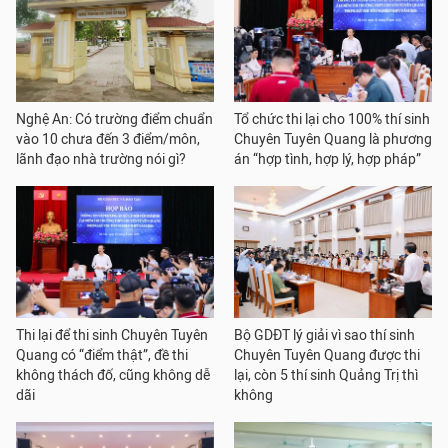
Nghệ An: Có trường điểm chuẩn
Tổ chức thi lại cho 100% thí sinh
vào 10 chưa đến 3 điểm/môn,
Chuyên Tuyên Quang là phương
lãnh đạo nhà trường nói gì?
án “hợp tình, hợp lý, hợp pháp”
Thi lại để thi sinh Chuyên Tuyên
Bộ GDĐT lý giải vì sao thí sinh
Quang có “điểm thật”, đề thi
Chuyên Tuyên Quang được thi
không thách đố, cũng không dễ
lại, còn 5 thí sinh Quảng Trị thì
dãi
không