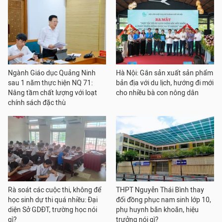
Ngành Giáo dục Quảng Ninh
Hà Nội: Gắn sản xuất sản phẩm
sau 1 năm thực hiện NQ 71:
bản địa với du lịch, hướng đi mới
Nâng tầm chất lượng với loạt
cho nhiều bà con nông dân
chính sách đặc thù
Rà soát các cuộc thi, không để
THPT Nguyễn Thái Bình thay
học sinh dự thi quá nhiều: Đại
đổi đồng phục nam sinh lớp 10,
diện Sở GDĐT, trường học nói
phụ huynh băn khoăn, hiệu
gì?
trưởng nói gì?