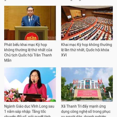
Phát biểu khai mạc Kỳ họp
Khai mạc Kỳ họp không thường
không thường lệ thứ nhất của
lệ lần thứ nhất, Quốc hội khóa
Chủ tịch Quốc hội Trần Thanh
XVI
Mẫn
Ngành Giáo dục Vĩnh Long sau
Xã Thanh Trì đẩy mạnh ứng
1 năm sáp nhập: Tăng tốc
dụng công nghệ số trong phục
chuyển đổi số, giải quyết tình
vụ người dân, doanh nghiệp