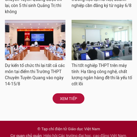
lại, còn 5 thí sinh Quảng Trị thì
nghiệp cần đăng ký từ ngày 6/8
không
Dự kiến tổ chức thi lại tất cả các
Thi tốt nghiệp THPT trên máy
môn tại điểm thi Trường THPT
tính: Hạ tầng công nghệ, chất
Chuyên Tuyên Quang vào ngày
lượng ngân hàng đề thi là yếu tố
14-15/8
cốt lõi
XEM TIẾP
© Tạp chí điện tử Giáo dục Việt Nam
Cơ quan chủ quản
: Hiệp hội Các trường đại học, cao đẳng Việt Nam.