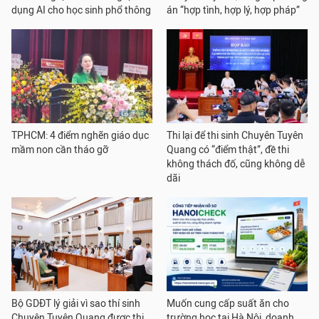
dụng AI cho học sinh phổ thông
án “hợp tình, hợp lý, hợp pháp”
TPHCM: 4 điểm nghẽn giáo dục
Thi lại để thi sinh Chuyên Tuyên
mầm non cần tháo gỡ
Quang có “điểm thật”, đề thi
không thách đố, cũng không dễ
dãi
Bộ GDĐT lý giải vì sao thí sinh
Muốn cung cấp suất ăn cho
Chuyên Tuyên Quang được thi
trường học tại Hà Nội, doanh