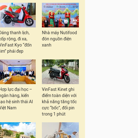
Dáng thanh lịch,
Nhà máy Nutifood
cốp rộng, đi xa,
đón nguồn điện
VinFast Kyo “đốn
xanh
tim” phái đẹp
Hợp lực đại học –
VinFast Kinet ghi
ngân hàng, kiến
điểm toàn diện với
tạo hệ sinh thái AI
khả năng tăng tốc
Việt Nam
cực “bốc”, đổi pin
trong 1 phút