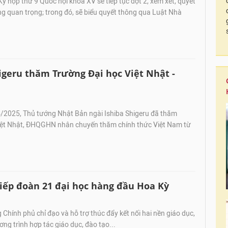
 họp thứ 9 Quốc hội khóa XV sẽ tiếp tục đợt 2, xem xét, quyết
ng quan trọng; trong đó, sẽ biểu quyết thông qua Luật Nhà
igeru thăm Trường Đại học Việt Nhật -
2025, Thủ tướng Nhật Bản ngài Ishiba Shigeru đã thăm
iệt Nhật, ĐHQGHN nhân chuyến thăm chính thức Việt Nam từ
ếp đoàn 21 đại học hàng đầu Hoa Kỳ
Chính phủ chỉ đạo và hỗ trợ thúc đẩy kết nối hai nền giáo dục,
ơng trình hợp tác giáo dục, đào tạo...