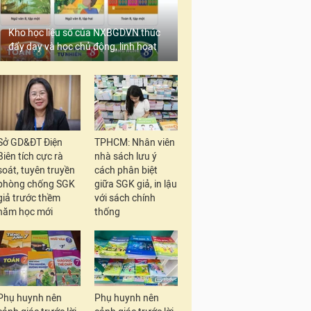
Kho học liệu số của NXBGDVN thúc
đẩy dạy và học chủ động, linh hoạt
Sở GD&ĐT Điện
TPHCM: Nhân viên
Biên tích cực rà
nhà sách lưu ý
soát, tuyên truyền
cách phân biệt
phòng chống SGK
giữa SGK giả, in lậu
giả trước thềm
với sách chính
năm học mới
thống
Phụ huynh nên
Phụ huynh nên