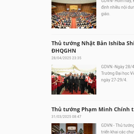
GDVN- Hôm nay, Kỳ
định nhiều nội du
giáo.
Thủ tướng Nhật Bản Ishiba Sh
ĐHQGHN
28/04/2025 23:35
GDVN -Ngày 28/4/
Trường Đại học V
ngày 27-29/4.
Thủ tướng Phạm Minh Chính ti
31/03/2025 08:47
GDVN - Thủ tướng 
triển khai các chư