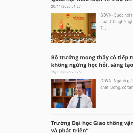
20/11/2025 01:27
GDVN- Quốc hội 
Luật GD nghề nghi
71.
Bộ trưởng mong thầy cô tiếp t
không ngừng học hỏi, sáng tạ
19/11/2025 23:25
GDVN -Ngành giáo
chất lượng, có tâ
Trường Đại học Giao thông vận 
và phát triển”