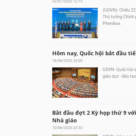
22/07/2025 12:15
(GDVN)- Chiều 22
Thủ tướng Chính 
Phenikaa.
Hôm nay, Quốc hội bắt đầu tiế
18/06/2025 23:00
GDVN- Quốc hội sẽ
giáo dục - đào tạo
Bắt đầu đợt 2 Kỳ họp thứ 9 vớ
Nhà giáo
10/06/2025 23:32