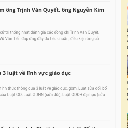
iệm ông Trịnh Văn Quyết, ông Nguyễn Kim
cử tri thống nhất đánh giá các đồng chí Trịnh Văn Quyết,
ũ Văn Tiến đáp ứng đầy đủ tiêu chuẩn, điều kiện ứng cử
 luật về lĩnh vực giáo dục
́nh thức thông qua 3 luật về giáo dục, gồm: Luật sửa đổi, bổ
 của Luật GD; Luật GDNN (sửa đổi); Luật GDĐH đại học (sửa