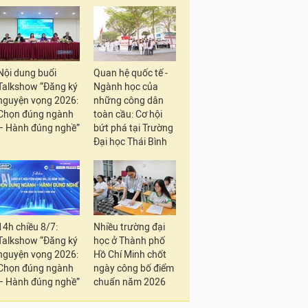
Nội dung buổi
Quan hệ quốc tế -
Talkshow “Đăng ký
Ngành học của
nguyện vọng 2026:
những công dân
Chọn đúng ngành
toàn cầu: Cơ hội
– Hành đúng nghề”
bứt phá tại Trường
Đại học Thái Bình
14h chiều 8/7:
Nhiều trường đại
Talkshow “Đăng ký
học ở Thành phố
nguyện vọng 2026:
Hồ Chí Minh chốt
Chọn đúng ngành
ngày công bố điểm
– Hành đúng nghề”
chuẩn năm 2026