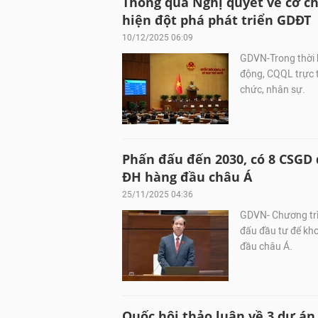
Thông qua Nghị quyết về cơ ch
hiện đột phá phát triển GDĐT
10/12/2025 06:09
GDVN-Trong thời 
động, CQQL trực t
chức, nhân sự.
Phấn đấu đến 2030, có 8 CSGD
ĐH hàng đầu châu Á
25/11/2025 04:36
GDVN- Chương trì
đấu đầu tư để kh
đầu châu Á.
Quốc hội thảo luận về 3 dự 