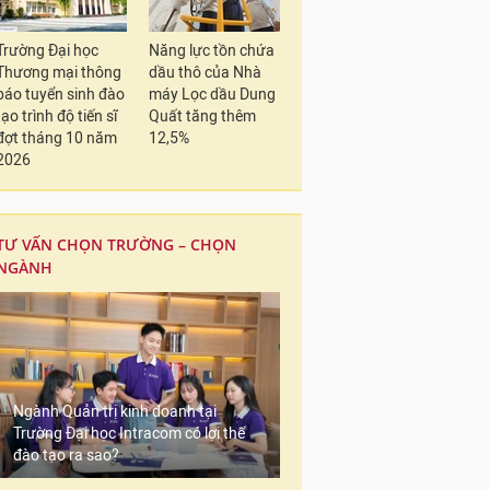
Trường Đại học
Năng lực tồn chứa
Thương mại thông
dầu thô của Nhà
báo tuyển sinh đào
máy Lọc dầu Dung
tạo trình độ tiến sĩ
Quất tăng thêm
đợt tháng 10 năm
12,5%
2026
TƯ VẤN CHỌN TRƯỜNG – CHỌN
NGÀNH
Ngành Quản trị kinh doanh tại
Trường Đại học Intracom có lợi thế
đào tạo ra sao?