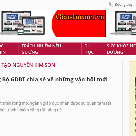
Đường dây n
ÓC
TRÁCH NHIỆM NÊU
DU
SỨC KHỎE H
HÌN
GƯƠNG
HỌC
ĐƯỜNG
 TẠO NGUYỄN KIM SƠN
 Bộ GDĐT chia sẻ về những vận hội mới
t triển rộng mở, ngành giáo dục nhận được sự quan tâm rất
hời trách nhiệm cũng rất nặng nề.