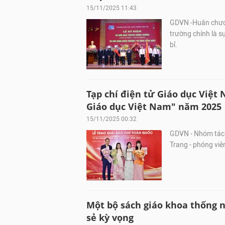
15/11/2025 11:43
GDVN -Huân chươ
trường chính là 
bỉ.
Tạp chí điện tử Giáo dục Việt 
Giáo dục Việt Nam" năm 2025
15/11/2025 00:32
GDVN - Nhóm tác g
Trang - phóng viê
Một bộ sách giáo khoa thống n
sẻ kỳ vọng