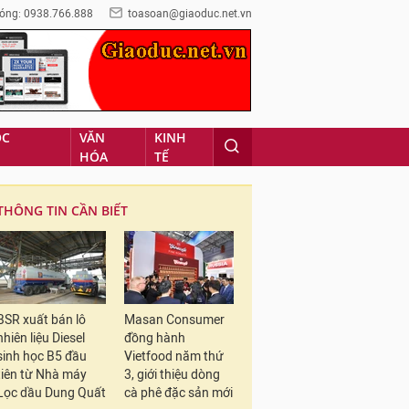
óng: 0938.766.888
toasoan@giaoduc.net.vn
ỌC
VĂN
KINH
HÓA
TẾ
THÔNG TIN CẦN BIẾT
BSR xuất bán lô
Masan Consumer
nhiên liệu Diesel
đồng hành
sinh học B5 đầu
Vietfood năm thứ
tiên từ Nhà máy
3, giới thiệu dòng
Lọc dầu Dung Quất
cà phê đặc sản mới