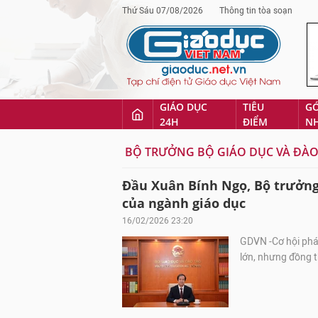
Thứ Sáu 07/08/2026
Thông tin tòa soạn
GIÁO DỤC
TIÊU
G
24H
ĐIỂM
N
BỘ TRƯỞNG BỘ GIÁO DỤC VÀ ĐÀO
Đầu Xuân Bính Ngọ, Bộ trưởng
của ngành giáo dục
16/02/2026 23:20
GDVN -Cơ hội phá
lớn, nhưng đồng t