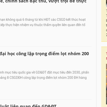
ế, chính sách đặc thù, vượt trội để thực
hạn không quá 6 tháng từ khi HĐT các CSGD kết thúc hoạt
iếp thực hiện nhiệm vụ thuộc thẩm quyền liên quan đến tổ
 đại học công lập trọng điểm lọt nhóm 200
nh mục tiêu quốc gia về GD&ĐT đặt mục tiêu đến 2030, phấn
oảng 8 CSGDĐH công lập trọng điểm lọt nhóm 200 ĐH hàng
án luật liên quan đến GD&ĐT