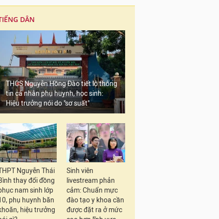
TIẾNG DÂN
THCS Nguyễn Hồng Đào tiết lộ thông
tin cá nhân phụ huynh, học sinh:
Hiệu trưởng nói do "sơ suất"
THPT Nguyễn Thái
Sinh viên
Bình thay đổi đồng
livestream phản
phục nam sinh lớp
cảm: Chuẩn mực
10, phụ huynh băn
đào tạo y khoa cần
khoăn, hiệu trưởng
được đặt ra ở mức