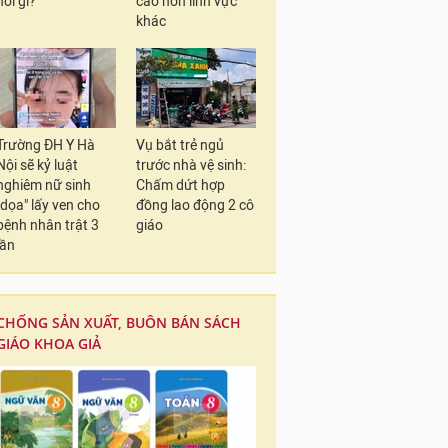
nói gì?
cao hơn lĩnh vực
khác
Trường ĐH Y Hà
Vụ bắt trẻ ngủ
Nội sẽ kỷ luật
trước nhà vệ sinh:
nghiêm nữ sinh
Chấm dứt hợp
"dọa" lấy ven cho
đồng lao động 2 cô
bệnh nhân trật 3
giáo
lần
CHỐNG SẢN XUẤT, BUÔN BÁN SÁCH
GIÁO KHOA GIẢ