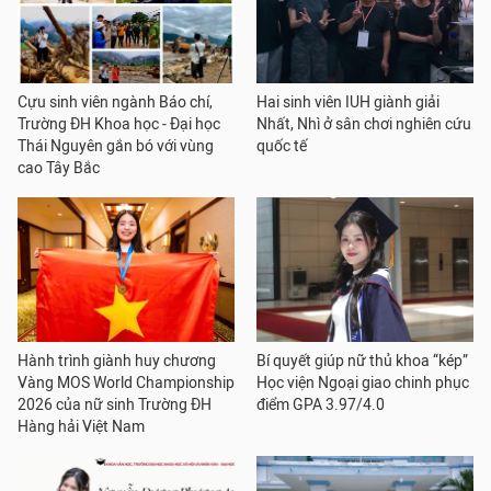
Cựu sinh viên ngành Báo chí,
Hai sinh viên IUH giành giải
Trường ĐH Khoa học - Đại học
Nhất, Nhì ở sân chơi nghiên cứu
Thái Nguyên gắn bó với vùng
quốc tế
cao Tây Bắc
Hành trình giành huy chương
Bí quyết giúp nữ thủ khoa “kép”
Vàng MOS World Championship
Học viện Ngoại giao chinh phục
2026 của nữ sinh Trường ĐH
điểm GPA 3.97/4.0
Hàng hải Việt Nam