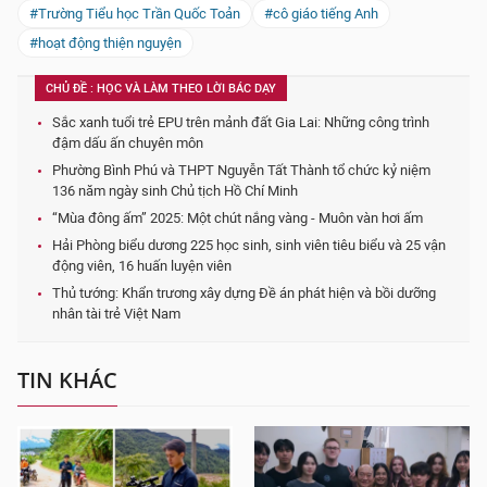
#Trường Tiểu học Trần Quốc Toản
#cô giáo tiếng Anh
#hoạt động thiện nguyện
CHỦ ĐỀ : HỌC VÀ LÀM THEO LỜI BÁC DẠY
Sắc xanh tuổi trẻ EPU trên mảnh đất Gia Lai: Những công trình
đậm dấu ấn chuyên môn
Phường Bình Phú và THPT Nguyễn Tất Thành tổ chức kỷ niệm
136 năm ngày sinh Chủ tịch Hồ Chí Minh
“Mùa đông ấm” 2025: Một chút nắng vàng - Muôn vàn hơi ấm
Hải Phòng biểu dương 225 học sinh, sinh viên tiêu biểu và 25 vận
động viên, 16 huấn luyện viên
Thủ tướng: Khẩn trương xây dựng Đề án phát hiện và bồi dưỡng
nhân tài trẻ Việt Nam
TIN KHÁC