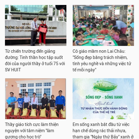
Từ chiến trường đến giảng
Cô giáo mầm non Lai Châu:
đường: Tinh thần học tập suốt
"Sống đẹp bằng trách nhiệm,
đời của người thầy ở tuổi 75 với
tình yêu nghề và những việc tử
SV HUIT
tế mỗi ngày"
Thầy giáo tích cực làm thiện
Em sống xanh bắt đầu từ việc
nguyện với tâm niệm "làm
hạn chế dùng rác thải nhựa,
gương cho học trò"
tham gia "Ngày thứ Bảy" xanh ở