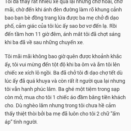
Tôi đã thấy rất nhiều xe qua lại nhưng chờ hoài, chờ
mãi, chờ đến khi ánh đèn đường làm rõ khung cảnh
bao bạn bè đồng trang lứa được ba mẹ chở đi dạo
phố, cảm giác của tôi lúc ấy sao bơ vơ đến lạ. Rồi
đến tầm hơn 11 giờ đêm, ánh mắt tôi đã chợt sáng
khi ba đã về sau những chuyến xe.
Tôi mãi mãi không bao giờ quên được khoảnh khắc
ấy, tôi vui mừng đến tột độ khi ba ôm và ẵm tôi lên
chiếc xe xích lô ngồi. Ba đã chở tôi đi dạo chợ tết dù
lúc ấy đã quá khuya và còn rất ít người qua lại nhưng
tôi vẫn hạnh phúc lắm. Ba ghé một tiệm trong sạp
còn mở, mua cho tôi 1 chiếc áo đầm bằng tiền khách
cho. Dù nghèo lắm nhưng trong tôi chưa hề cảm
thấy thiệt thòi bởi ba mẹ đã luôn cho tôi 2 chữ “ấm
áp” tình người.