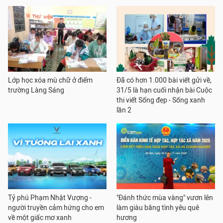
Lớp học xóa mù chữ ở điểm
Đã có hơn 1.000 bài viết gửi về,
trường Làng Sáng
31/5 là hạn cuối nhận bài Cuộc
thi viết Sống đẹp - Sống xanh
lần 2
Tỷ phú Phạm Nhật Vượng -
"Đánh thức mùa vàng" vươn lên
người truyền cảm hứng cho em
làm giàu bằng tình yêu quê
về một giấc mơ xanh
hương