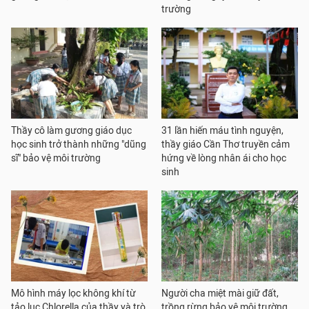
trường
Thầy cô làm gương giáo dục
31 lần hiến máu tình nguyện,
học sinh trở thành những "dũng
thầy giáo Cần Thơ truyền cảm
sĩ" bảo vệ môi trường
hứng về lòng nhân ái cho học
sinh
Mô hình máy lọc không khí từ
Người cha miệt mài giữ đất,
tảo lục Chlorella của thầy và trò
trồng rừng bảo vệ môi trường