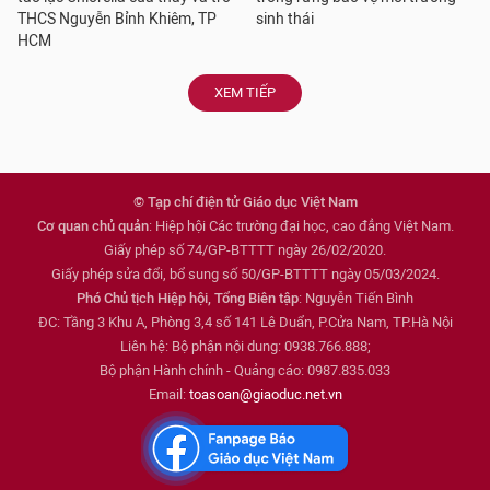
THCS Nguyễn Bỉnh Khiêm, TP
sinh thái
HCM
XEM TIẾP
© Tạp chí điện tử Giáo dục Việt Nam
Cơ quan chủ quản
: Hiệp hội Các trường đại học, cao đẳng Việt Nam.
Giấy phép số 74/GP-BTTTT ngày 26/02/2020.
Giấy phép sửa đổi, bổ sung số 50/GP-BTTTT ngày 05/03/2024.
Phó Chủ tịch Hiệp hội, Tổng Biên tập
: Nguyễn Tiến Bình
ĐC: Tầng 3 Khu A, Phòng 3,4 số 141 Lê Duẩn, P.Cửa Nam, TP.Hà Nội
Liên hệ: Bộ phận nội dung: 0938.766.888;
Bộ phận Hành chính - Quảng cáo: 0987.835.033
Email:
toasoan@giaoduc.net.vn