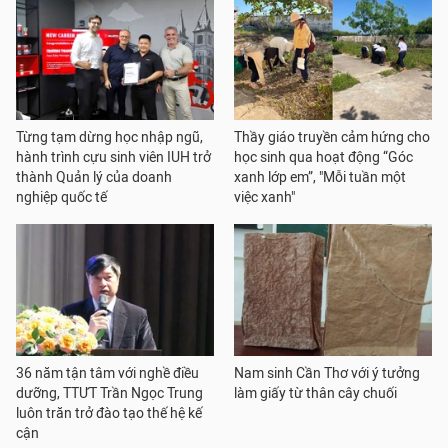
Từng tạm dừng học nhập ngũ,
Thầy giáo truyền cảm hứng cho
hành trình cựu sinh viên IUH trở
học sinh qua hoạt động “Góc
thành Quản lý của doanh
xanh lớp em”, "Mỗi tuần một
nghiệp quốc tế
việc xanh"
36 năm tận tâm với nghề điều
Nam sinh Cần Thơ với ý tưởng
dưỡng, TTƯT Trần Ngọc Trung
làm giấy từ thân cây chuối
luôn trăn trở đào tạo thế hệ kế
cận