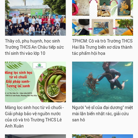
Thầy cô, phụ huynh, học sinh
TPHCM: Cô và trò Trường THCS
Trường THCS An Châu tiếp sức
Hai Bà Trưng biến xơ dừa thành
thí sinh thi vào lớp 10
tác phẩm hội họa
Màng lọc sinh học từ vỏ chuối -
Người "vệ sĩ của đại dương" miệt
Giải pháp bảo vệ nguồn nước
mài lặn biển nhặt rác, giải cứu
của cô và trò Trường THCS Lê
san hô
Anh Xuân