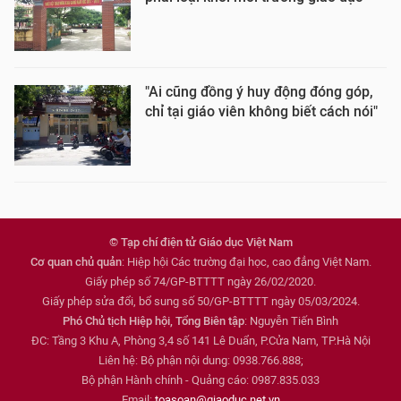
"Ai cũng đồng ý huy động đóng góp,
chỉ tại giáo viên không biết cách nói"
© Tạp chí điện tử Giáo dục Việt Nam
Cơ quan chủ quản
: Hiệp hội Các trường đại học, cao đẳng Việt Nam.
Giấy phép số 74/GP-BTTTT ngày 26/02/2020.
Giấy phép sửa đổi, bổ sung số 50/GP-BTTTT ngày 05/03/2024.
Phó Chủ tịch Hiệp hội, Tổng Biên tập
: Nguyễn Tiến Bình
ĐC: Tầng 3 Khu A, Phòng 3,4 số 141 Lê Duẩn, P.Cửa Nam, TP.Hà Nội
Liên hệ: Bộ phận nội dung: 0938.766.888;
Bộ phận Hành chính - Quảng cáo: 0987.835.033
Email:
toasoan@giaoduc.net.vn