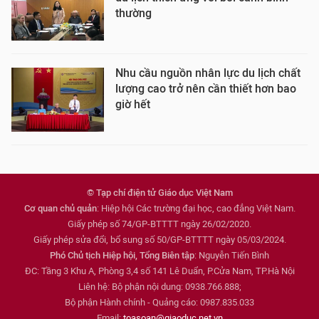
thường
Nhu cầu nguồn nhân lực du lịch chất
lượng cao trở nên cần thiết hơn bao
giờ hết
© Tạp chí điện tử Giáo dục Việt Nam
Cơ quan chủ quản
: Hiệp hội Các trường đại học, cao đẳng Việt Nam.
Giấy phép số 74/GP-BTTTT ngày 26/02/2020.
Giấy phép sửa đổi, bổ sung số 50/GP-BTTTT ngày 05/03/2024.
Phó Chủ tịch Hiệp hội, Tổng Biên tập
: Nguyễn Tiến Bình
ĐC: Tầng 3 Khu A, Phòng 3,4 số 141 Lê Duẩn, P.Cửa Nam, TP.Hà Nội
Liên hệ: Bộ phận nội dung: 0938.766.888;
Bộ phận Hành chính - Quảng cáo: 0987.835.033
Email:
toasoan@giaoduc.net.vn