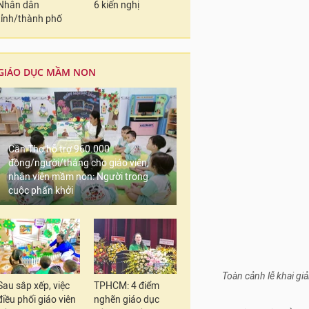
Nhân dân
6 kiến nghị
tỉnh/thành phố
GIÁO DỤC MẦM NON
Cần Thơ hỗ trợ 960.000
đồng/người/tháng cho giáo viên,
nhân viên mầm non: Người trong
cuộc phấn khởi
Toàn cảnh lễ khai g
Sau sắp xếp, việc
TPHCM: 4 điểm
điều phối giáo viên
nghẽn giáo dục