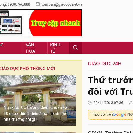
óng: 0938.766.888
toasoan@giaoduc.net.vn
ỌC
VĂN
KINH
HÓA
TẾ
GIÁO DỤC 24H
GIÁO DỤC PHỔ THÔNG MỚI
Thứ trưở
đối với T
25/11/2023 07:36
Nghệ An: Có trường điểm chuẩn vào
10 chưa đến 3 điểm/môn, lãnh đạo
Theo dõi trên
nhà trường nói gì?