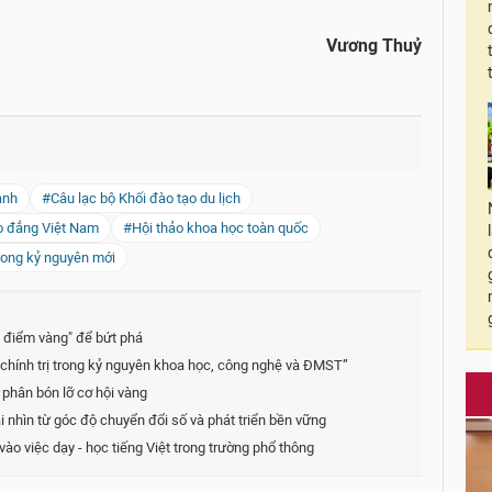
Vương Thuỷ
ành
#Câu lạc bộ Khối đào tạo du lịch
ao đẳng Việt Nam
#Hội thảo khoa học toàn quốc
trong kỷ nguyên mới
i điểm vàng" để bứt phá
chính trị trong kỷ nguyên khoa học, công nghệ và ĐMST”
 phân bón lỡ cơ hội vàng
i nhìn từ góc độ chuyển đổi số và phát triển bền vững
ào việc dạy - học tiếng Việt trong trường phổ thông