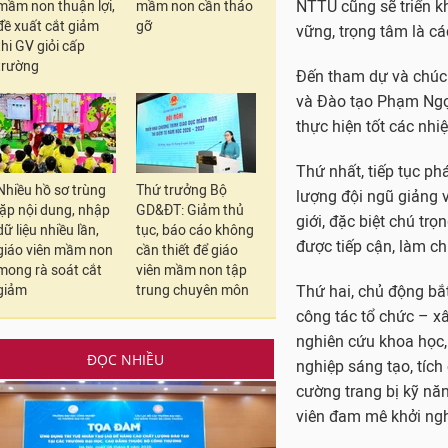
NTTU cũng sẽ triển k
mầm non thuận lợi,
mầm non cần tháo
đề xuất cắt giảm
gỡ
vững, trọng tâm là c
thi GV giỏi cấp
trường
Đến tham dự và chúc
và Đào tạo Phạm Ngọ
thực hiện tốt các nhi
Thứ nhất, tiếp tục ph
Nhiều hồ sơ trùng
Thứ trưởng Bộ
lượng đội ngũ giảng v
lặp nội dung, nhập
GD&ĐT: Giảm thủ
giới, đặc biệt chú tr
dữ liệu nhiều lần,
tục, báo cáo không
được tiếp cận, làm ch
giáo viên mầm non
cần thiết để giáo
mong rà soát cắt
viên mầm non tập
giảm
trung chuyên môn
Thứ hai, chủ động bắt
công tác tổ chức – x
nghiên cứu khoa học,
ĐỌC NHIỀU
nghiệp sáng tạo, tích
cường trang bị kỹ năn
viên đam mê khởi ngh