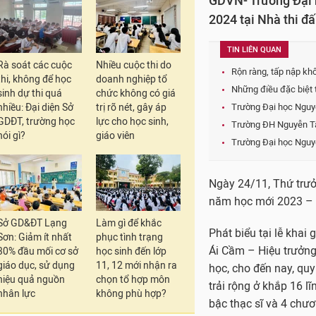
GDVN- Trường Đại 
2024 tại Nhà thi đ
TIN LIÊN QUAN
Rà soát các cuộc
Nhiều cuộc thi do
Rộn ràng, tấp nập kh
thi, không để học
doanh nghiệp tổ
Những điều đặc biệt 
sinh dự thi quá
chức không có giá
nhiều: Đại diện Sở
trị rõ nét, gây áp
Trường Đại học Nguy
GDĐT, trường học
lực cho học sinh,
Trường ĐH Nguyễn Tất
nói gì?
giáo viên
Trường Đại học Nguyễ
Ngày 24/11, Thứ trư
năm học mới 2023 – 
Sở GD&ĐT Lạng
Làm gì để khắc
Phát biểu tại lễ khai
Sơn: Giảm ít nhất
phục tình trạng
Ái Cầm – Hiệu trưởng 
30% đầu mối cơ sở
học sinh đến lớp
giáo dục, sử dụng
11, 12 mới nhận ra
học, cho đến nay, quy
hiệu quả nguồn
chọn tổ hợp môn
trải rộng ở khắp 16 l
nhân lực
không phù hợp?
bậc thạc sĩ và 4 chươn