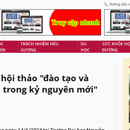
Đường dây n
ÓC
TRÁCH NHIỆM NÊU
DU
SỨC KHỎE H
HÌN
GƯƠNG
HỌC
ĐƯỜNG
 hội thảo "đào tạo và
h trong kỷ nguyên mới"