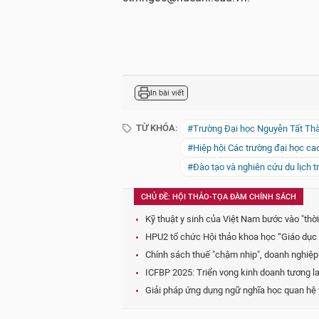
In bài viết
TỪ KHÓA:
#Trường Đại học Nguyễn Tất Th
#Hiệp hội Các trường đại học c
#Đào tạo và nghiên cứu du lịch 
CHỦ ĐỀ: HỘI THẢO-TỌA ĐÀM CHÍNH SÁCH
Kỹ thuật y sinh của Việt Nam bước vào "thờ
HPU2 tổ chức Hội thảo khoa học “Giáo dục 
Chính sách thuế "chậm nhịp", doanh nghiệp
ICFBP 2025: Triển vọng kinh doanh tương la
Giải pháp ứng dụng ngữ nghĩa học quan hệ v