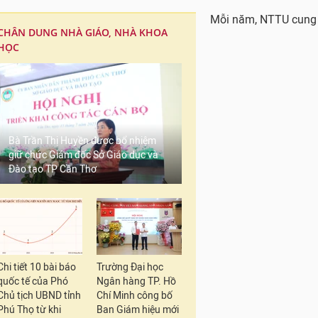
Mỗi năm, NTTU cung c
CHÂN DUNG NHÀ GIÁO, NHÀ KHOA
HỌC
Bà Trần Thị Huyền được bổ nhiệm
giữ chức Giám đốc Sở Giáo dục và
Đào tạo TP Cần Thơ
Chi tiết 10 bài báo
Trường Đại học
quốc tế của Phó
Ngân hàng TP. Hồ
Chủ tịch UBND tỉnh
Chí Minh công bố
Phú Thọ từ khi
Ban Giám hiệu mới