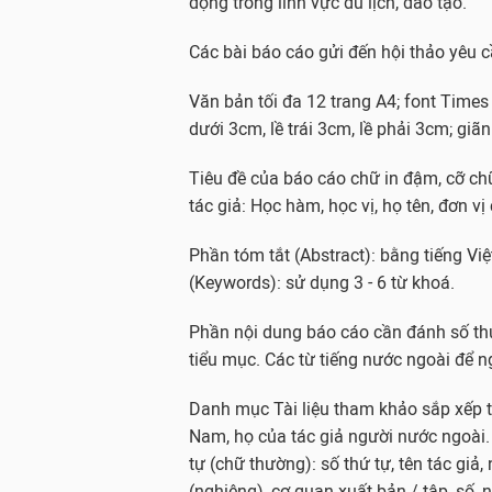
động trong lĩnh vực du lịch, đào tạo.
Các bài báo cáo gửi đến hội thảo yêu c
Văn bản tối đa 12 trang A4; font Times
dưới 3cm, lề trái 3cm, lề phải 3cm; giã
Tiêu đề của báo cáo chữ in đậm, cỡ chữ 
tác giả: Học hàm, học vị, họ tên, đơn vị 
Phần tóm tắt (Abstract): bằng tiếng Vi
(Keywords): sử dụng 3 - 6 từ khoá.
Phần nội dung báo cáo cần đánh số thứ
tiểu mục. Các từ tiếng nước ngoài để 
Danh mục Tài liệu tham khảo sắp xếp th
Nam, họ của tác giả người nước ngoài. 
tự (chữ thường): số thứ tự, tên tác gi
(nghiêng), cơ quan xuất bản / tập, số, 