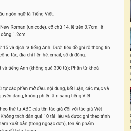
ầu ngôn ngữ là Tiếng Việt.
 New Roman (unicode), cỡ chữ 14, lề trên 3.7cm, lề
n dòng 1.2cm.
15 và dịch ra tiếng Anh. Dưới tiêu đề ghi rõ thông tin
công tác, địa chỉ liên hệ, email, số di động.
ệt và tiếng Anh (không quá 300 từ); Phần từ khoá
 tự các phần mở đầu, nội dung, kết luận, các mục và
nguyên dạng, không phiên âm sang tiếng Việt.
eo thứ tự ABC của tên tác giả đối với tác giả Việt
Không trích dẫn quá 10 tài liệu và được ghi theo trình
ả, năm xuất bản (trong ngoặc đơn), tên ấn phẩm
nơi xuất bản, trang…