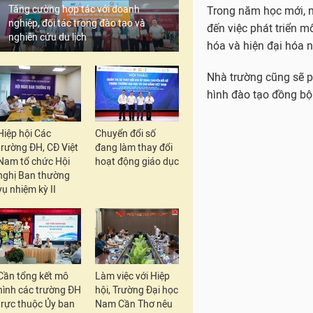
Tăng cường hợp tác với doanh
Trong năm học mới, n
nghiệp, đối tác trong đào tạo và
đến việc phát triển m
nghiên cứu du lịch
hóa và hiện đại hóa 
Nhà trường cũng sẽ ph
hình đào tạo đồng bộ 
Hiệp hội Các
Chuyển đổi số
trường ĐH, CĐ Việt
đang làm thay đổi
Nam tổ chức Hội
hoạt động giáo dục
nghị Ban thường
vụ nhiệm kỳ II
Cần tổng kết mô
Làm việc với Hiệp
hình các trường ĐH
hội, Trường Đại học
trực thuộc Ủy ban
Nam Cần Thơ nêu