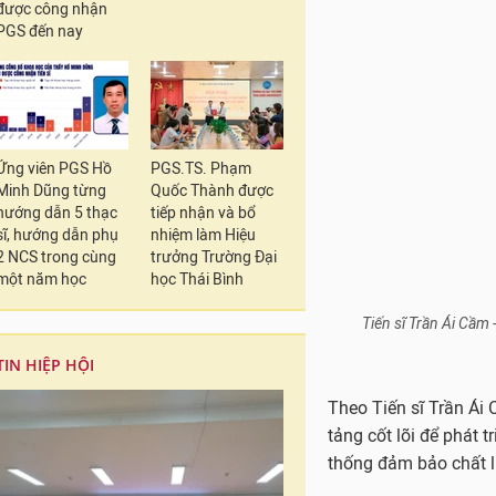
được công nhận
PGS đến nay
Ứng viên PGS Hồ
PGS.TS. Phạm
Minh Dũng từng
Quốc Thành được
hướng dẫn 5 thạc
tiếp nhận và bổ
sĩ, hướng dẫn phụ
nhiệm làm Hiệu
2 NCS trong cùng
trưởng Trường Đại
một năm học
học Thái Bình
Tiến sĩ Trần Ái Cầm 
TIN HIỆP HỘI
Theo Tiến sĩ Trần Ái
tảng cốt lõi để phát t
thống đảm bảo chất l