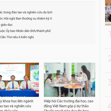
ác trong đào tạo và nghiên cứu du lịch
ức Hội nghị Ban thường vụ nhiệm kỳ II
 giáo dục
huộc Ủy ban Nhân dân tỉnh/thành phố
 Cần Thơ nêu 6 kiến nghị
2
3
y khoa học liên ngành
Hiệp hội Các trường đại học, cao
4
ào tạo và nghiên cứu
đẳng Việt Nam góp ý dự thảo