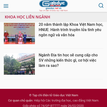
KHOA HỌC LIÊN NGÀNH
20 năm thành lập Khoa Việt Nam học,
HNUE: Hành trình truyền lửa tình yêu
ngôn ngữ và văn hóa
Ngành Địa tin học sẽ cung cấp cho
SV những kiến thức gì, cơ hội việc
làm ra sao?
© Tạp chí điện tử Giáo dục Việt Nam
Cơ quan chủ quản
: Hiệp hội Các trường đại học, cao đẳng Việt Nam.
Giấy phép số 74/GP-BTTTT ngày 26/02/2020.