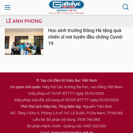
LÊ ANH PHONG
Học sinh trường Đông Hà tặng quà
chiến sĩ nơi tuyến đầu chống Covid-
19
© Tạp chí điện tử Giáo dục Việt Nam
Cơ quan chủ quản
: Hiệp hội Các trường đại học, cao đẳng Việt Nam.
Giấy phép số 74/GP-BTTTT ngày 26/02/2020.
Giấy phép sửa đổi, bổ sung số 50/GP-BTTTT ngày 05/03/2024.
Phó Chủ tịch Hiệp hội, Tổng Biên tập
: Nguyễn Tiến Bình
ĐC: Tầng 3 Khu A, Phòng 3,4 số 141 Lê Duẩn, P.Cửa Nam, TP.Hà Nội
Liên hệ: Bộ phận nội dung: 0938.766.888;
Bộ phận Hành chính - Quảng cáo: 0987.835.033
Email:
toasoan@giaoduc.net.vn