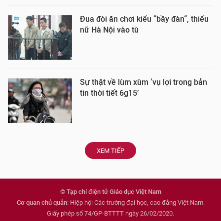
Đua đòi ăn chơi kiểu “bầy đàn“, thiếu
nữ Hà Nội vào tù
Sự thật về lùm xùm ‘vụ lợi trong bản
tin thời tiết 6g15’
XEM TIẾP
© Tạp chí điện tử Giáo dục Việt Nam
Cơ quan chủ quản
: Hiệp hội Các trường đại học, cao đẳng Việt Nam.
Giấy phép số 74/GP-BTTTT ngày 26/02/2020.