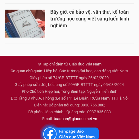
Bây giờ, cả bảo vệ, văn thư, kế toán
trường học cũng viết sáng kiến kinh
nghiệm
© Tạp chí điện tử Giáo dục Việt Nam
Cơ quan chủ quản
: Hiệp hội Các trường đại học, cao đẳng Việt Nam.
Giấy phép số 74/GP-BTTTT ngày 26/02/2020.
Giấy phép sửa đổi, bổ sung số 50/GP-BTTTT ngày 05/03/2024.
Phó Chủ tịch Hiệp hội, Tổng Biên tập
: Nguyễn Tiến Bình
ĐC: Tầng 3 Khu A, Phòng 3,4 số 141 Lê Duẩn, P.Cửa Nam, TP.Hà Nội
Liên hệ: Bộ phận nội dung: 0938.766.888;
Bộ phận Hành chính - Quảng cáo: 0987.835.033
Email:
toasoan@giaoduc.net.vn