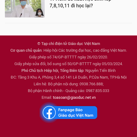
7,8,10,11 đi học lại?
© Tạp chí điện tử Giáo dục Việt Nam
Cơ quan chủ quản
: Hiệp hội Các trường đại học, cao đẳng Việt Nam.
Giấy phép số 74/GP-BTTTT ngày 26/02/2020.
Giấy phép sửa đổi, bổ sung số 50/GP-BTTTT ngày 05/03/2024.
Phó Chủ tịch Hiệp hội, Tổng Biên tập
: Nguyễn Tiến Bình
ĐC: Tầng 3 Khu A, Phòng 3,4 số 141 Lê Duẩn, P.Cửa Nam, TP.Hà Nội
Liên hệ: Bộ phận nội dung: 0938.766.888;
Bộ phận Hành chính - Quảng cáo: 0987.835.033
Email:
toasoan@giaoduc.net.vn