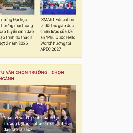
Trường Đại học
iSMART Education
Thương mại thông
là đối tác giáo dục
báo tuyển sinh đào
chiến lược của Đề
tạo trình độ thạc sĩ
án "Phú Quốc Hello
đợt 2 năm 2026
World" hướng tới
APEC 2027
TƯ VẤN CHỌN TRƯỜNG – CHỌN
NGÀNH
Ngành Quản trị kinh doanh tại
Trường Đại học Intracom có lợi thế
đào tạo ra sao?