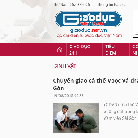
Thứ Năm 06/08/2026
Thông tin tòa soạn
GIÁO DỤC
TIÊU
G
24H
ĐIỂM
N
SINH VẬT
Chuyển giao cá thể Voọc vá c
Gòn
19/08/2015 09:38
(GDVN) - Cá thể V
xuống đất trong l
cầm viên Sài Gòn