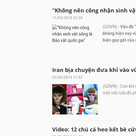
“Không nên công nhận sinh vật
11/03/2013 23:25
(GDVN) -
Vấn đề 
không hiện nay vẫ
biện gay gắt của
Iran bịa chuyện đưa khỉ vào v
02/02/2013 11:57
(GDVN) - Con khỉ 
một nốt ruồi đỏ ph
Video: 12 chú cá heo kết bè cứ