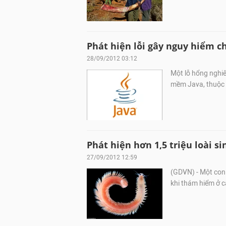
Phát hiện lỗi gây nguy hiểm c
28/09/2012 03:12
Một lỗ hổng nghiê
mềm Java, thuộc 
Phát hiện hơn 1,5 triệu loài s
27/09/2012 12:59
(GDVN) - Một con 
khi thám hiểm ở 