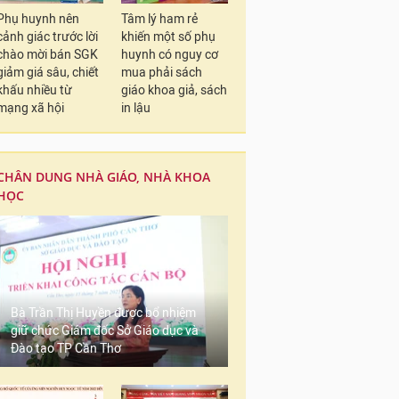
Phụ huynh nên
Tâm lý ham rẻ
cảnh giác trước lời
khiến một số phụ
chào mời bán SGK
huynh có nguy cơ
giảm giá sâu, chiết
mua phải sách
khấu nhiều từ
giáo khoa giả, sách
mạng xã hội
in lậu
CHÂN DUNG NHÀ GIÁO, NHÀ KHOA
HỌC
Bà Trần Thị Huyền được bổ nhiệm
giữ chức Giám đốc Sở Giáo dục và
Đào tạo TP Cần Thơ