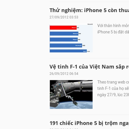
Thử nghiệm: iPhone 5 còn thu
27/09/2012 03:53
Với thân hình mỏn
iPhone 5 bị đặt dấ
Vệ tinh F-1 của Việt Nam sắp 
26/09/2012 06:54
Theo trang web c
tinh F-1 của họ sẽ
ngày 27/9, lúc 23
191 chiếc iPhone 5 bị trộm nga