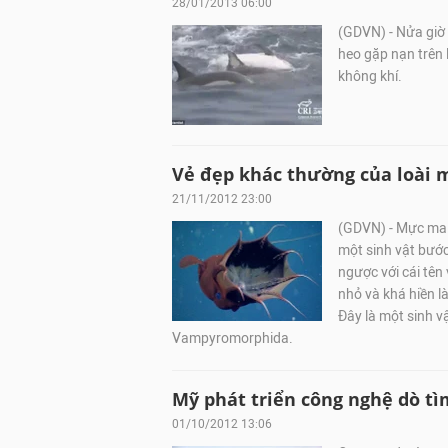
28/01/2013 06:00
(GDVN) - Nửa giờ 
heo gặp nạn trên 
không khí.
Vẻ đẹp khác thường của loài 
21/11/2012 23:00
(GDVN) - Mực ma c
một sinh vật bước
ngược với cái tên
nhỏ và khá hiền 
Đây là một sinh vậ
Vampyromorphida.
Mỹ phát triển công nghệ dò t
01/10/2012 13:06