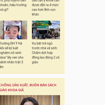
10, phụ huynh băn
đào tạo y khoa cần
khoăn, hiệu trưởng
được đặt ra ở mức
nói gì?
cao hơn lĩnh vực
khác
Trường ĐH Y Hà
Vụ bắt trẻ ngủ
Nội sẽ kỷ luật
trước nhà vệ sinh:
nghiêm nữ sinh
Chấm dứt hợp
"dọa" lấy ven cho
đồng lao động 2 cô
bệnh nhân trật 3
giáo
lần
CHỐNG SẢN XUẤT, BUÔN BÁN SÁCH
GIÁO KHOA GIẢ