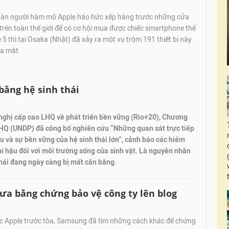
gàn người hâm mộ Apple háo hức xếp hàng trước những cửa
trên toàn thế giới để có cơ hội mua được chiếc smartphone thế
 5 thì tại Osaka (Nhật) đã xảy ra một vụ trộm 191 thiết bị này
ra mắt.
bằng hệ sinh thái
 nghị cấp cao LHQ về phát triển bền vững (Rio+20), Chương
 LHQ (UNDP) đã công bố nghiên cứu “Những quan sát trực tiếp
ậu và sự bền vững của hệ sinh thái lớn”, cảnh báo các hiểm
hí hậu đối với môi trường sống của sinh vật. Là nguyên nhân
thái đang ngày càng bị mất cân bằng.
ưa bằng chứng bảo vệ công ty lên blog
 Apple trước tòa, Samsung đã tìm những cách khác để chứng