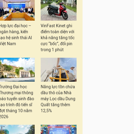
Hợp lực đại học –
VinFast Kinet ghi
ngân hàng, kiến
điểm toàn diện với
tạo hệ sinh thái AI
khả năng tăng tốc
Việt Nam
cực “bốc”, đổi pin
trong 1 phút
Trường Đại học
Năng lực tồn chứa
Thương mại thông
dầu thô của Nhà
báo tuyển sinh đào
máy Lọc dầu Dung
tạo trình độ tiến sĩ
Quất tăng thêm
đợt tháng 10 năm
12,5%
2026