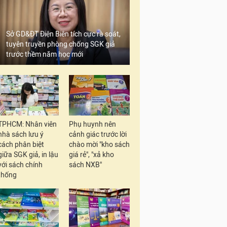
Sở GD&ĐT Điện Biên tích cực rà soát,
tuyên truyền phòng chống SGK giả
trước thềm năm học mới
TPHCM: Nhân viên
Phụ huynh nên
nhà sách lưu ý
cảnh giác trước lời
cách phân biệt
chào mời "kho sách
giữa SGK giả, in lậu
giá rẻ", "xả kho
với sách chính
sách NXB"
thống