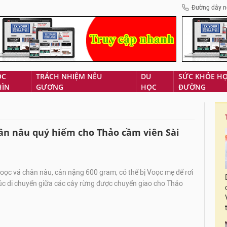
Đường dây n
ÓC
TRÁCH NHIỆM NÊU
DU
SỨC KHỎE H
HÌN
GƯƠNG
HỌC
ĐƯỜNG
hân nâu quý hiếm cho Thảo cầm viên Sài
oọc vá chân nâu, cân nặng 600 gram, có thể bị Voọc mẹ để rơi
úc di chuyển giữa các cây rừng được chuyển giao cho Thảo