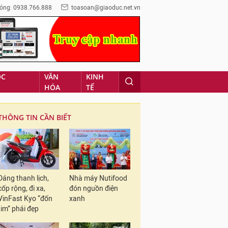
óng: 0938.766.888
toasoan@giaoduc.net.vn
ỌC
VĂN
KINH
HÓA
TẾ
THÔNG TIN CẦN BIẾT
Dáng thanh lịch,
Nhà máy Nutifood
cốp rộng, đi xa,
đón nguồn điện
VinFast Kyo “đốn
xanh
tim” phái đẹp