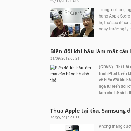
22/09/2012 04:02
Trong lúc hàng n
hàng Apple Store 
hệ thứ sáu iPhone
ngay trước ngày 
Biến đổi khí hậu làm mất cân 
21/09/2012 08:21
(GDVN) - Tại Hội
trình Phát triển
về biến đổi khí h
họa từ biến đổi k
làm cho hệ sinh 
Thua Apple tại tòa, Samsung đ
20/09/2012 06:55
Không thắng được