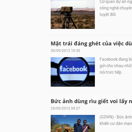
Cơ quan dự án ngh
công nghệ chuyên
tuyệt đối.
Mặt trái đáng ghét của việc d
30/09/2012 10:30
Facebook đang bị
gửi cho nhau nhữ
nói trực tiếp.
Bức ảnh dùng rìu giết voi lấy 
29/09/2012 09:27
(GDVN) - Bức ảnh
khiến cư dân mạng