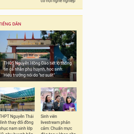
cơ hội nghề nghiệp
TIẾNG DÂN
THCS Nguyễn Hồng Đào tiết lộ thông
tin cá nhân phụ huynh, học sinh:
Hiệu trưởng nói do "sơ suất"
THPT Nguyễn Thái
Sinh viên
Bình thay đổi đồng
livestream phản
phục nam sinh lớp
cảm: Chuẩn mực