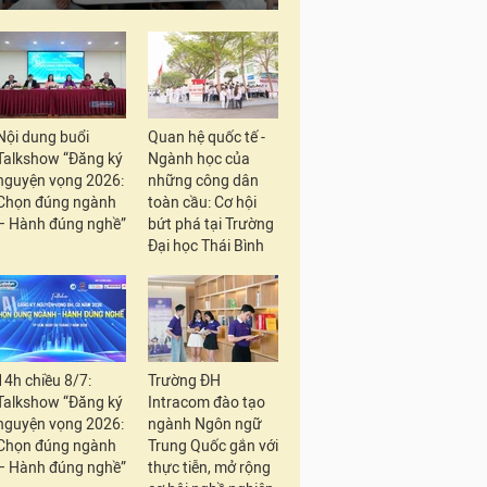
Nội dung buổi
Quan hệ quốc tế -
Talkshow “Đăng ký
Ngành học của
nguyện vọng 2026:
những công dân
Chọn đúng ngành
toàn cầu: Cơ hội
– Hành đúng nghề”
bứt phá tại Trường
Đại học Thái Bình
14h chiều 8/7:
Trường ĐH
Talkshow “Đăng ký
Intracom đào tạo
nguyện vọng 2026:
ngành Ngôn ngữ
Chọn đúng ngành
Trung Quốc gắn với
– Hành đúng nghề”
thực tiễn, mở rộng