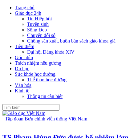
Trang chủ
Giáo dục 24h
Tin Hiệp hội
Tuyển sinh
Sống Đẹp
Chuyển đổi số
Chống sản xuất, buôn bán sách giáo khoa giả
Tiêu điểm
Đại hội Đảng khóa XIV
Góc nhìn
Trách nhiệm nêu gương
Du học
Sức khỏe học đường
Thể thao học đường
Văn hóa
Kinh tế
Thông tin cần biết
Tập đoàn Bưu chính viễn thông Việt Nam
TS Phạm Hùng Đức được bổ nhiệm làm