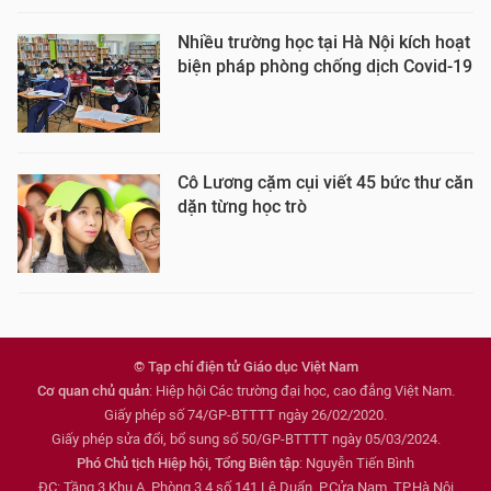
Nhiều trường học tại Hà Nội kích hoạt
biện pháp phòng chống dịch Covid-19
Cô Lương cặm cụi viết 45 bức thư căn
dặn từng học trò
© Tạp chí điện tử Giáo dục Việt Nam
Cơ quan chủ quản
: Hiệp hội Các trường đại học, cao đẳng Việt Nam.
Giấy phép số 74/GP-BTTTT ngày 26/02/2020.
Giấy phép sửa đổi, bổ sung số 50/GP-BTTTT ngày 05/03/2024.
Phó Chủ tịch Hiệp hội, Tổng Biên tập
: Nguyễn Tiến Bình
ĐC: Tầng 3 Khu A, Phòng 3,4 số 141 Lê Duẩn, P.Cửa Nam, TP.Hà Nội