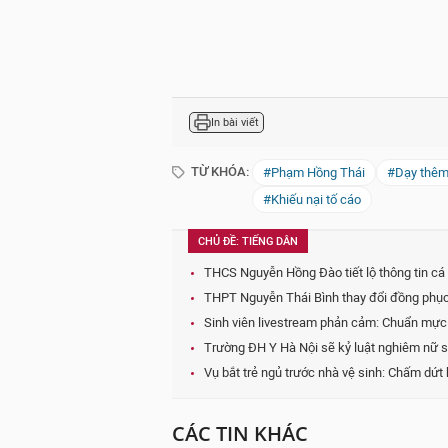
In bài viết
TỪ KHÓA:
#Phạm Hồng Thái
#Dạy thêm
#Khiếu nại tố cáo
CHỦ ĐỀ: TIẾNG DÂN
THCS Nguyễn Hồng Đào tiết lộ thông tin cá 
THPT Nguyễn Thái Bình thay đổi đồng phục 
Sinh viên livestream phản cảm: Chuẩn mực 
Trường ĐH Y Hà Nội sẽ kỷ luật nghiêm nữ si
Vụ bắt trẻ ngủ trước nhà vệ sinh: Chấm dứt
CÁC TIN KHÁC