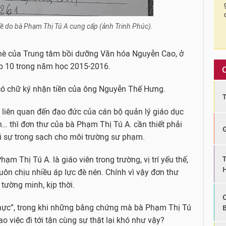
đề do bà Phạm Thị Tú A cung cấp (ảnh Trinh Phúc).
hè của Trung tâm bồi dưỡng Văn hóa Nguyễn Cao, ở
ớp 10 trong năm học 2015-2016.
ó chữ ký nhận tiền của ông Nguyễn Thế Hưng.
p liên quan đến đạo đức của cán bộ quản lý giáo dục
… thì đơn thư của bà Phạm Thị Tú A. cần thiết phải
ại sự trong sạch cho môi trường sư phạm.
hạm Thị Tú A. là giáo viên trong trường, vị trí yếu thế,
luôn chịu nhiều áp lực đè nén. Chính vì vậy đơn thư
 tường minh, kịp thời.
thực”, trong khi những bằng chứng mà bà Phạm Thị Tú
sao việc đi tới tận cùng sự thật lại khó như vậy?