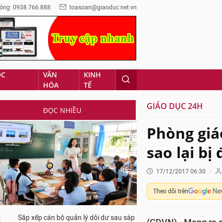
óng: 0938.766.888
toasoan@giaoduc.net.vn
ỌC
VĂN
KINH
HÓA
TẾ
GIÁO DỤC 24H
ĐỌC NHIỀU
Phòng giá
sao lại bị 
17/12/2017 06:30
Theo dõi trên
Sắp xếp cán bộ quản lý dôi dư sau sáp