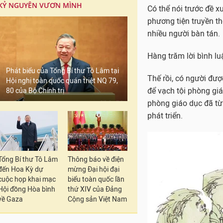
KỶ NGUYÊN VƯƠN MÌNH
Có thể nói trước đề xu
phương tiện truyền t
nhiều người bàn tán.
Hàng trăm lời bình lu
Phát biểu của Tổng Bí thư Tô Lâm tại
Thế rồi, có người đượ
Hội nghị toàn quốc quán triệt NQ 79,
để vạch tội phòng gi
80 của Bộ Chính trị
phòng giáo dục đã từ
phát triển.
Tổng Bí thư Tô Lâm
Thông báo về điện
đến Hoa Kỳ dự
mừng Đại hội đại
cuộc họp khai mạc
biểu toàn quốc lần
Hội đồng Hòa bình
thứ XIV của Đảng
về Gaza
Cộng sản Việt Nam