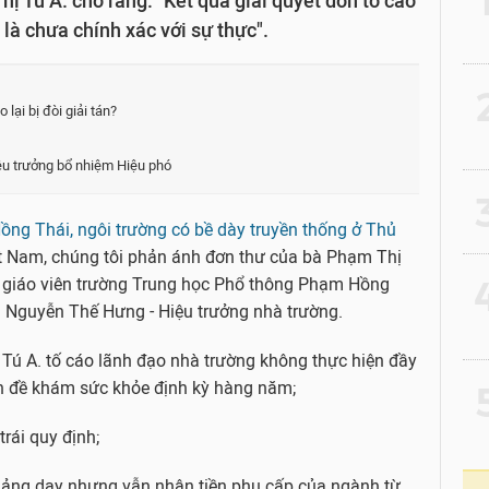
ị Tú A. cho rằng: "Kết quả giải quyết đơn tố cáo
là chưa chính xác với sự thực".
2
lại bị đòi giải tán?
iệu trưởng bổ nhiệm Hiệu phó
3
ng Thái, ngôi trường có bề dày truyền thống ở Thủ
ệt Nam, chúng tôi phản ánh đơn thư của bà Phạm Thị
4
) - giáo viên trường Trung học Phổ thông Phạm Hồng
g Nguyễn Thế Hưng - Hiệu trưởng nhà trường.
 Tú A. tố cáo lãnh đạo nhà trường không thực hiện đầy
ấn đề khám sức khỏe định kỳ hàng năm;
5
rái quy định;
giảng dạy nhưng vẫn nhận tiền phụ cấp của ngành từ