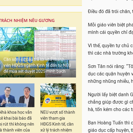
Điều đó đã trói chân,
TRÁCH NHIỆM NÊU GƯƠNG
Mỗi giáo viên biệt ph
mình cái quyền chỉ đ
Vì thế, quyền tự chủ 
thì các nhà trường kh
Cần sớm có câu trả lời về 2 thành
viên HĐGS ngành Kinh tế đến từ NEU
Sơn Tân nói rằng: “Tô
để mùa xét duyệt 2025 minh bạch
dục các quận huyện v
những nhũng nhiễu, há
Người lấy biệt danh 
chẳng giúp được gì c
hà, tốn kém cho các t
Nhà khoa học vẫn
NEU vượt số thành
kê khai bài báo đã
viên tham gia
Bạn Hoàng Tuấn thì 
bị rút thì không nên
HĐGS Kinh tế, cần
giáo dục cấp huyện, 
là thành viên của
xử lý trách nhiệm