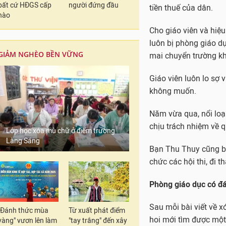
bất cứ HĐGS cấp
người đứng đầu
tiền thuế của dân.
nào
Cho giáo viên và hiệu
luôn bị phòng giáo d
GIẢM NGHÈO BỀN VỮNG
mai chuyển trường k
Giáo viên luôn lo sợ
không muốn.
Năm vừa qua, nổi loạ
chịu trách nhiệm về q
Lớp học xóa mù chữ ở điểm trường
Làng Sáng
Bạn Thu Thuy cũng bứ
chức các hội thi, đi t
Phòng giáo dục có đá
Sau mỗi bài viết về x
"Đánh thức mùa
Từ xuất phát điểm
hoi mới tìm được một 
vàng" vươn lên làm
"tay trắng" đến xây