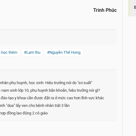
Trinh Phúc
 học thêm
#Lạm thu
#Nguyễn Thế Hưng
nhân phụ huynh, học sinh: Hiệu trưởng nói do "sơ suất"
nam sinh lớp 10, phụ huynh băn khoăn, hiệu trưởng nói gì?
đào tạo y khoa cần được đặt ra ở mức cao hơn lĩnh vực khác
nh "dọa" lấy ven cho bệnh nhân trật 3 lần
 hợp đồng lao động 2 cô giáo