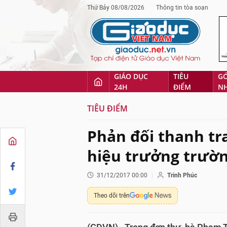
Thứ Bảy 08/08/2026
Thông tin tòa soạn
GIÁO DỤC
TIÊU
G
24H
ĐIỂM
N
TIÊU ĐIỂM
Phản đối thanh tra
hiệu trưởng trườ
31/12/2017 00:00
Trinh Phúc
Theo dõi trên