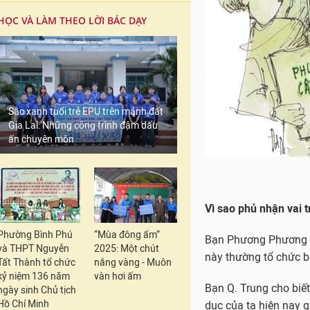
HỌC VÀ LÀM THEO LỜI BÁC DẠY
Sắc xanh tuổi trẻ EPU trên mảnh đất
Gia Lai: Những công trình đậm dấu
ấn chuyên môn
Vì sao phủ nhận vai 
Phường Bình Phú
“Mùa đông ấm”
Bạn Phương Phương bà
và THPT Nguyễn
2025: Một chút
này thường tổ chức ba
Tất Thành tổ chức
nắng vàng - Muôn
kỷ niệm 136 năm
vàn hơi ấm
Bạn Q. Trung cho biết
ngày sinh Chủ tịch
Hồ Chí Minh
dục của ta hiện nay q