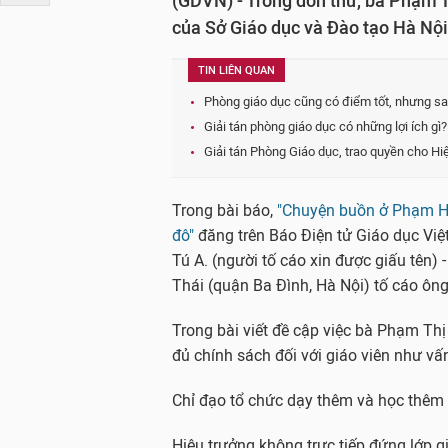
(GDVN) - Trong đơn thư, bà Phạm Th
của Sở Giáo dục và Đào tạo Hà Nội 
TIN LIÊN QUAN
Phòng giáo dục cũng có điểm tốt, nhưng sao 
Giải tán phòng giáo dục có những lợi ích gì?
Giải tán Phòng Giáo dục, trao quyền cho H
Trong bài báo,
"Chuyện buồn ở Phạm Hồ
đô"
đăng trên Báo Điện tử Giáo dục Vi
Tú A. (người tố cáo xin được giấu tên
Thái (quận Ba Đình, Hà Nội) tố cáo ôn
Trong bài viết đề cập việc bà Phạm Thị
đủ chính sách đối với giáo viên như v
Chỉ đạo tổ chức dạy thêm và học thêm t
Hiệu trưởng không trực tiếp đứng lớp 