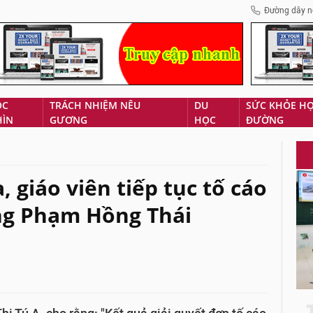
Đường dây n
ÓC
TRÁCH NHIỆM NÊU
DU
SỨC KHỎE H
HÌN
GƯƠNG
HỌC
ĐƯỜNG
, giáo viên tiếp tục tố cáo
ng Phạm Hồng Thái