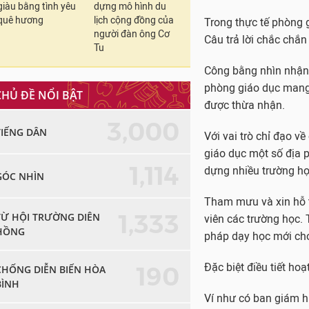
giàu bằng tình yêu
dựng mô hình du
quê hương
lịch cộng đồng của
Trong thực tế phòng 
người đàn ông Cơ
Câu trả lời chắc chắn
Tu
Công bằng nhìn nhận,
phòng giáo dục mang 
CHỦ ĐỀ NỔI BẬT
được thừa nhận.
3,000
TIẾNG DÂN
Với vai trò chỉ đạo v
giáo dục một số địa p
1,114
dựng nhiều trường học
GÓC NHÌN
Tham mưu và xin hỗ tr
1,333
TỪ HỘI TRƯỜNG DIÊN
viên các trường học.
HỒNG
pháp dạy học mới cho
Đặc biệt điều tiết ho
190
CHỐNG DIỄN BIẾN HÒA
BÌNH
Ví như có ban giám hi