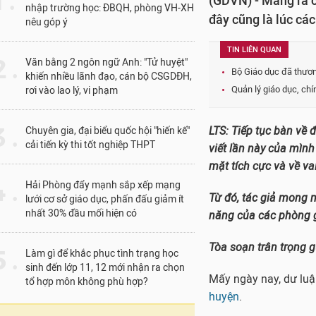
1 .
(GDVN) - Mang ra câ
nhập trường học: ĐBQH, phòng VH-XH
đây cũng là lúc cá
nêu góp ý
TIN LIÊN QUAN
 .
Văn bằng 2 ngôn ngữ Anh: "Tử huyệt"
Bộ Giáo dục đã thươn
khiến nhiều lãnh đạo, cán bộ CSGDĐH,
Quản lý giáo dục, ch
rơi vào lao lý, vi phạm
 .
LTS: Tiếp tục bàn về 
Chuyên gia, đại biểu quốc hội "hiến kế"
cải tiến kỳ thi tốt nghiệp THPT
viết lần này của mìn
mặt tích cực và về va
 .
Hải Phòng đẩy mạnh sắp xếp mạng
Từ đó, tác giả mong m
lưới cơ sở giáo dục, phấn đấu giảm ít
nhất 30% đầu mối hiện có
năng của các phòng 
Tòa soạn trân trọng gử
 .
Làm gì để khắc phục tình trạng học
sinh đến lớp 11, 12 mới nhận ra chọn
Mấy ngày nay, dư lu
tổ hợp môn không phù hợp?
huyện
.