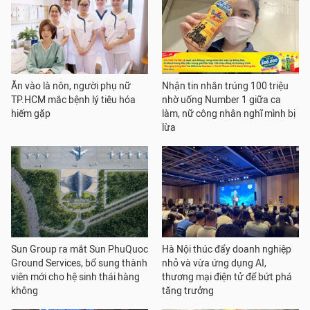
Ăn vào là nôn, người phụ nữ
Nhận tin nhắn trúng 100 triệu
TP.HCM mắc bệnh lý tiêu hóa
nhờ uống Number 1 giữa ca
hiếm gặp
làm, nữ công nhân nghĩ mình bị
lừa
Sun Group ra mắt Sun PhuQuoc
Hà Nội thúc đẩy doanh nghiệp
Ground Services, bổ sung thành
nhỏ và vừa ứng dụng AI,
viên mới cho hệ sinh thái hàng
thương mại điện tử để bứt phá
không
tăng trưởng