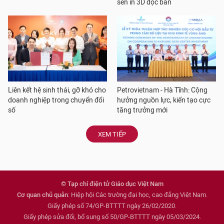
sên in 3D độc bản
Liên kết hệ sinh thái, gỡ khó cho
Petrovietnam - Hà Tĩnh: Cộng
doanh nghiệp trong chuyển đổi
hưởng nguồn lực, kiến tạo cực
số
tăng trưởng mới
XEM TIẾP
© Tạp chí điện tử Giáo dục Việt Nam
Cơ quan chủ quản
: Hiệp hội Các trường đại học, cao đẳng Việt Nam.
Giấy phép số 74/GP-BTTTT ngày 26/02/2020.
Giấy phép sửa đổi, bổ sung số 50/GP-BTTTT ngày 05/03/2024.