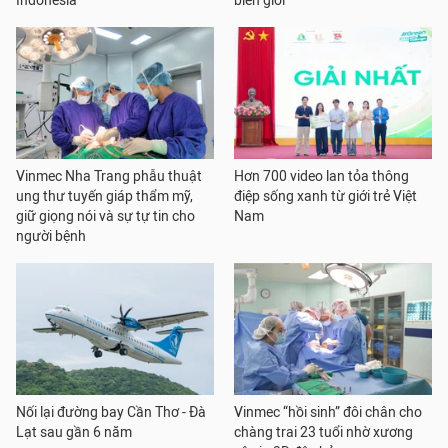
Indonesia
biên giới
Vinmec Nha Trang phẫu thuật
Hơn 700 video lan tỏa thông
ung thư tuyến giáp thẩm mỹ,
điệp sống xanh từ giới trẻ Việt
giữ giọng nói và sự tự tin cho
Nam
người bệnh
Nối lại đường bay Cần Thơ - Đà
Vinmec “hồi sinh” đôi chân cho
Lạt sau gần 6 năm
chàng trai 23 tuổi nhờ xương