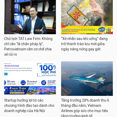
Chủ tịch TAT Law Firm: Không
“Xé nhãn sau khi uống” đang
chỉ cần "lá chắn pháp lý",
trở thành trào lưu mới giữa
Petrovietnam cần cơ chế chia
ngày nắng nóng gay gắt
sẻ rủi ro
Startup hưởng lợi từ các
Tăng trưởng 28% doanh thu 6
chương trình đào tạo dành cho
tháng đầu năm, Vietnam
doanh nghiệp của Hà Nội
Airlines góp sức cho mục tiêu
tăng trưởng kinh tế