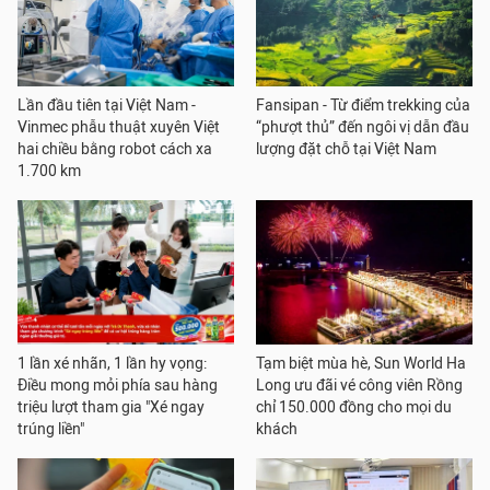
Lần đầu tiên tại Việt Nam -
Fansipan - Từ điểm trekking của
Vinmec phẫu thuật xuyên Việt
“phượt thủ” đến ngôi vị dẫn đầu
hai chiều bằng robot cách xa
lượng đặt chỗ tại Việt Nam
1.700 km
1 lần xé nhãn, 1 lần hy vọng:
Tạm biệt mùa hè, Sun World Ha
Điều mong mỏi phía sau hàng
Long ưu đãi vé công viên Rồng
triệu lượt tham gia "Xé ngay
chỉ 150.000 đồng cho mọi du
trúng liền"
khách