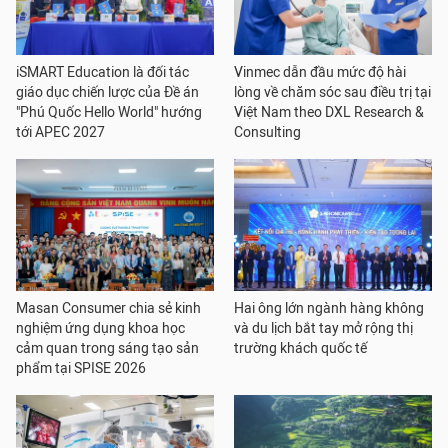
iSMART Education là đối tác
Vinmec dẫn đầu mức độ hài
giáo dục chiến lược của Đề án
lòng về chăm sóc sau điều trị tại
"Phú Quốc Hello World" hướng
Việt Nam theo DXL Research &
tới APEC 2027
Consulting
Masan Consumer chia sẻ kinh
Hai ông lớn ngành hàng không
nghiệm ứng dụng khoa học
và du lịch bắt tay mở rộng thị
cảm quan trong sáng tạo sản
trường khách quốc tế
phẩm tại SPISE 2026