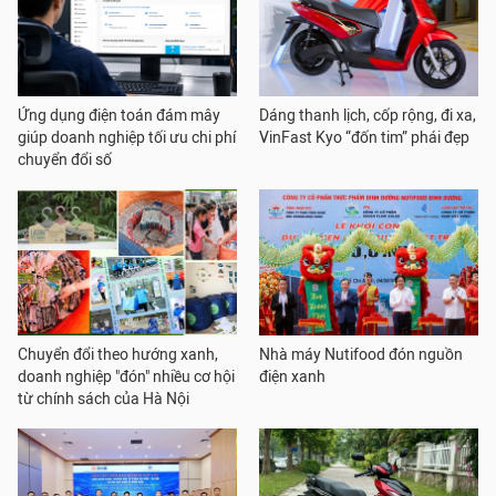
Ứng dụng điện toán đám mây
Dáng thanh lịch, cốp rộng, đi xa,
giúp doanh nghiệp tối ưu chi phí
VinFast Kyo “đốn tim” phái đẹp
chuyển đổi số
Chuyển đổi theo hướng xanh,
Nhà máy Nutifood đón nguồn
doanh nghiệp "đón" nhiều cơ hội
điện xanh
từ chính sách của Hà Nội