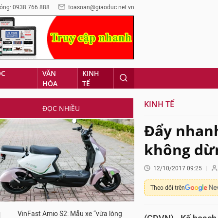
óng: 0938.766.888
toasoan@giaoduc.net.vn
ỌC
VĂN
KINH
HÓA
TẾ
KINH TẾ
ĐỌC NHIỀU
Đẩy nhanh
không dừ
12/10/2017 09:25
Theo dõi trên
VinFast Amio S2: Mẫu xe “vừa lòng