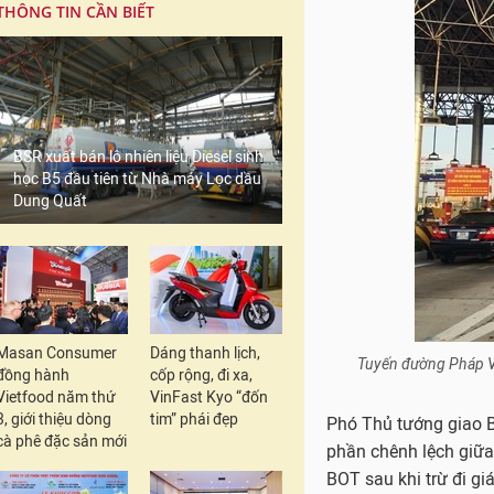
THÔNG TIN CẦN BIẾT
BSR xuất bán lô nhiên liệu Diesel sinh
học B5 đầu tiên từ Nhà máy Lọc dầu
Dung Quất
Masan Consumer
Dáng thanh lịch,
Tuyến đường Pháp Vân
đồng hành
cốp rộng, đi xa,
Vietfood năm thứ
VinFast Kyo “đốn
3, giới thiệu dòng
tim” phái đẹp
Phó Thủ tướng giao B
cà phê đặc sản mới
phần chênh lệch giữa
BOT sau khi trừ đi gi