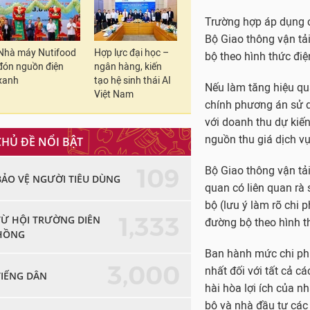
Trường hợp áp dụng c
Bộ Giao thông vận tả
Nhà máy Nutifood
Hợp lực đại học –
bộ theo hình thức đi
đón nguồn điện
ngân hàng, kiến
xanh
tạo hệ sinh thái AI
Nếu làm tăng hiệu qu
Việt Nam
chính phương án sử d
với doanh thu dự kiế
nguồn thu giá dịch v
CHỦ ĐỀ NỔI BẬT
109
Bộ Giao thông vận tải
BẢO VỆ NGƯỜI TIÊU DÙNG
quan có liên quan rà 
bộ (lưu ý làm rõ chi 
1,333
TỪ HỘI TRƯỜNG DIÊN
đường bộ theo hình th
HỒNG
Ban hành mức chi phí
3,000
nhất đối với tất cả 
TIẾNG DÂN
hài hòa lợi ích của n
bộ và nhà đầu tư cá