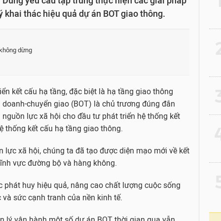
 Dũng yêu cầu tập trung thực hiện các giải pháp
lý khai thác hiệu quả dự án BOT giao thông.
2
 không dừng
3
ển kết cấu hạ tầng, đặc biệt là hạ tầng giao thông
h doanh-chuyển giao (BOT) là chủ trương đúng đắn
uồn lực xã hội cho đầu tư phát triển hệ thống kết
4
 hệ thống kết cấu hạ tầng giao thông.
lực xã hội, chúng ta đã tạo được diện mạo mới về kết
 lĩnh vực đường bộ và hàng không.
5
c phát huy hiệu quả, nâng cao chất lượng cuộc sống
 và sức cạnh tranh của nền kinh tế.
ản lý vận hành một số dự án BOT thời gian qua vẫn