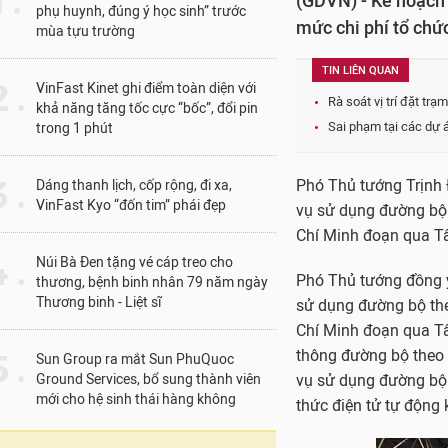
1 .
(GDVN) - Kế hoạch v
phụ huynh, đúng ý học sinh” trước
mức chi phí tổ chức
mùa tựu trường
TIN LIÊN QUAN
 .
VinFast Kinet ghi điểm toàn diện với
Rà soát vị trí đặt tr
khả năng tăng tốc cực “bốc”, đổi pin
Sai phạm tại các dự 
trong 1 phút
 .
Phó Thủ tướng Trịnh Đ
Dáng thanh lịch, cốp rộng, đi xa,
VinFast Kyo “đốn tim” phái đẹp
vụ sử dụng đường bộ 
Chí Minh đoạn qua T
 .
Núi Bà Đen tặng vé cáp treo cho
Phó Thủ tướng đồng ý
thương, bệnh binh nhân 79 năm ngày
Thương binh - Liệt sĩ
sử dụng đường bộ the
Chí Minh đoạn qua Tâ
thông đường bộ theo 
 .
Sun Group ra mắt Sun PhuQuoc
Ground Services, bổ sung thành viên
vụ sử dụng đường bộ
mới cho hệ sinh thái hàng không
thức điện tử tự động