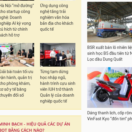
Hà Nội “mở đường”
Ứng dụng công
cho startup công
nghệ tăng trải
nghệ: Doanh
nghiệm văn hóa
nghiệp AI kỳ vọng
bản địa cho khách
cú hích từ chính
quốc tế
sách hỗ trợ
BSR xuất bán lô nhiên liệ
sinh học B5 đầu tiên từ
Lọc dầu Dung Quất
Giải bài toán tối ưu
Từng tạm dừng
vận hành, quản trị
học nhập ngũ,
cho phòng khám,
hành trình cựu sinh
cơ sở y tế bằng
viên IUH trở thành
chuyển đổi số
Quản lý của doanh
nghiệp quốc tế
Dáng thanh lịch, cốp rộng
VinFast Kyo “đốn tim” ph
MINH BẠCH - HIỆU QUẢ CÁC DỰ ÁN
BOT BẰNG CÁCH NÀO?