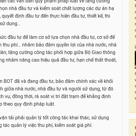
thiện các văn bản quy phạm pháp luật về tăng cường
 chọn nhà đầu tư và kiểm soát chất lượng các dự án hạ
quyết định đầu tư đến thực hiện đầu tư, thiết kế, thi
c sử dụng…
mức đầu tư để làm cơ sở lựa chọn nhà đầu tư, cơ sở để
 gian thu phí… nhằm bảo đảm quyền lợi của nhà nước, nhà
i dân; tăng cường công tác phối hợp giữa Bộ Giao thông
ng nhằm nâng cao hiệu quả đầu tư, hạn chế thất thoát,
 án BOT đã và đang đầu tư, bảo đảm chính xác về khối
ích giữa nhà nước, nhà đầu tư và người sử dụng, từ đó
ch vụ; đồng thời, rà soát vị trí đặt trạm để khẳng định
p theo quy định pháp luật.
n tải phải quản lý tốt công tác khai thác, sử dụng
 tác quản lý việc thu phí, kiểm soát giá phí.