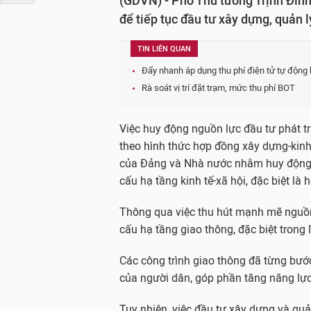
(GDVN) - Phó Thủ tướng Trịnh Đình
để tiếp tục đầu tư xây dựng, quản 
TIN LIÊN QUAN
Đẩy nhanh áp dụng thu phí điện tử tự động
Rà soát vị trí đặt trạm, mức thu phí BOT
Việc huy động nguồn lực đầu tư phát tri
theo hình thức hợp đồng xây dựng-kin
của Đảng và Nhà nước nhằm huy động ng
cấu hạ tầng kinh tế-xã hội, đặc biệt là
Thông qua việc thu hút mạnh mẽ nguồn 
cấu hạ tầng giao thông, đặc biệt trong
Các công trình giao thông đã từng bướ
của người dân, góp phần tăng năng lực
Tuy nhiên, việc đầu tư xây dựng và qu