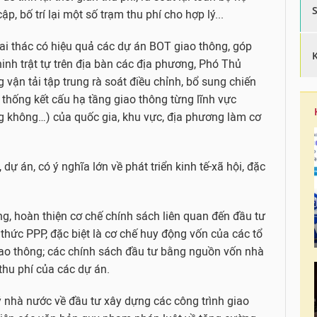
p, bố trí lại một số trạm thu phí cho hợp lý...
hai thác có hiệu quả các dự án BOT giao thông, góp
nh trật tự trên địa bàn các địa phương, Phó Thủ
vận tải tập trung rà soát điều chỉnh, bổ sung chiến
ệ thống kết cấu hạ tầng giao thông từng lĩnh vực
g không…) của quốc gia, khu vực, địa phương làm cơ
 dự án, có ý nghĩa lớn về phát triển kinh tế-xã hội, đặc
g, hoàn thiện cơ chế chính sách liên quan đến đầu tư
 thức PPP, đặc biệt là cơ chế huy động vốn của các tổ
giao thông; các chính sách đầu tư bằng nguồn vốn nhà
 thu phí của các dự án.
ý nhà nước về đầu tư xây dựng các công trình giao