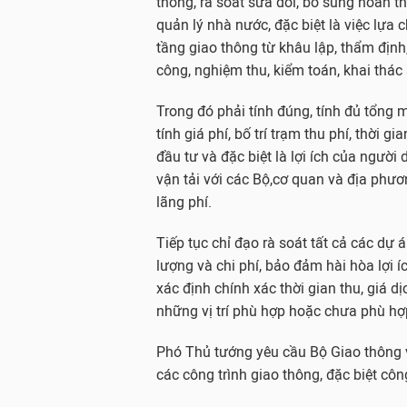
thông, rà soát sửa đổi, bổ sung hoàn 
quản lý nhà nước, đặc biệt là việc lựa
tầng giao thông từ khâu lập, thẩm định, 
công, nghiệm thu, kiểm toán, khai thá
Trong đó phải tính đúng, tính đủ tổng 
tính giá phí, bố trí trạm thu phí, thời
đầu tư và đặc biệt là lợi ích của ngườ
vận tải với các Bộ,cơ quan và địa phươ
lãng phí.
Tiếp tục chỉ đạo rà soát tất cả các dự
lượng và chi phí, bảo đảm hài hòa lợi 
xác định chính xác thời gian thu, giá dị
những vị trí phù hợp hoặc chưa phù hợ
Phó Thủ tướng yêu cầu Bộ Giao thông vậ
các công trình giao thông, đặc biệt công