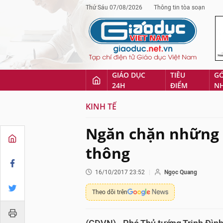
Thứ Sáu 07/08/2026
Thông tin tòa soạn
GIÁO DỤC
TIÊU
G
24H
ĐIỂM
N
KINH TẾ
Ngăn chặn những 
thông
16/10/2017 23:52
Ngọc Quang
Theo dõi trên