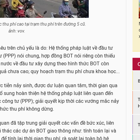
 thu phí cao tại trạm thu phí trên đường 5 cũ.
ảnh: vov.
êu trên chủ yếu là do: Hệ thống pháp luật về đầu tư
ư (PPP) nói chung, hợp đồng BOT nói riêng còn thiếu
 nước về đầu tư xây dựng theo hình thức BOT còn
 quả chưa cao; quy hoạch trạm thu phí chưa khoa học...
ực tiễn nảy sinh, được dư luận quan tâm, thời gian qua
 bổ sung hoàn thiện hệ thống pháp luật liên quan đến
 công tư (PPP); giải quyết kịp thời các vướng mắc nảy
 thức thu phí không dừng.
uan đã tập trung giải quyết các vấn đề bức xúc, liên
 thác các dự án BOT giao thông như: tính toán lại và
ể tính lại thời gian thu phí; rà soát lại toàn bộ hệ