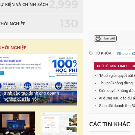
2,999
SỰ KIỆN VÀ CHÍNH SÁCH
130
KHỞI NGHIỆP
In bài viết
KHỞI NGHIỆP
TỪ KHÓA:
#thu phí 
CHỦ ĐỀ: MINH BẠCH - 
"Muốn giải quyết bất 
Thu phí không dừng l
Startup hưởng lợi từ các chương
Kiên quyết không đầ
trình đào tạo dành cho doanh
Ai đứng sau các dự á
nghiệp của Hà Nội
Gian dối doanh thu BO
CÁC TIN KHÁC