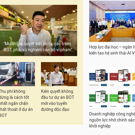
"Muốn giải quyết bất ổn tại các trạm
Hợp lực đại học – ngân 
BOT, phải xử nghiêm cán bộ vi phạm"
kiến tạo hệ sinh thái AI 
Thu phí không
Kiên quyết không
dừng là cách tốt
đầu tư dự án BOT
nhất ngăn chặn
mới vào tuyến
thất thoát ở dự án
đường độc đạo
Doanh nghiệp công nghệ
BOT
nguồn lực nhờ chính sác
khởi nghiệp