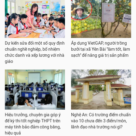
Dự kiến sửa đổi một số quy định
Áp dụng VietGAP, người trồng
chuẩn nghề nghiệp, bổ nhiệm
bưởi tại xã Yên Bài "làm tốt, làm
chức danh và xếp lương với nhà
sạch" để nâng giá trị sản phẩm
giáo
Hiệu trưởng, chuyên gia góp ý
Nghệ An: Có trường điểm chuẩn
để kỳ thi tốt nghiệp THPT trên
vào 10 chưa đến 3 điểm/môn,
máy tính bảo đảm công bằng,
lãnh đạo nhà trường nói gì?
hiệu quả