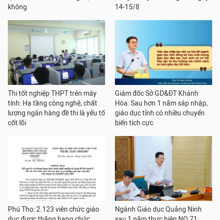
không
14-15/8
Thi tốt nghiệp THPT trên máy
Giám đốc Sở GD&ĐT Khánh
tính: Hạ tầng công nghệ, chất
Hòa: Sau hơn 1 năm sáp nhập,
lượng ngân hàng đề thi là yếu tố
giáo dục tỉnh có nhiều chuyển
cốt lõi
biến tích cực
Phú Thọ: 2.123 viên chức giáo
Ngành Giáo dục Quảng Ninh
dục được thăng hạng chức
sau 1 năm thực hiện NQ 71: