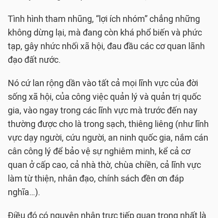
Tình hình tham nhũng, “lợi ích nhóm” chẳng những
không dừng lại, mà đang còn khá phổ biến và phức
tạp, gây nhức nhối xã hội, đau đầu các cơ quan lãnh
đạo đất nước.
Nó cứ lan rộng dần vào tất cả mọi lĩnh vực của đời
sống xã hội, của công việc quản lý và quản trị quốc
gia, vào ngay trong các lĩnh vực mà trước đến nay
thường được cho là trong sạch, thiêng liêng (như lĩnh
vực dạy người, cứu người, an ninh quốc gia, nắm cán
cân công lý để bảo vệ sự nghiêm minh, kể cả cơ
quan ở cấp cao, cả nhà thờ, chùa chiền, cả lĩnh vực
làm từ thiện, nhân đạo, chính sách đền ơn đáp
nghĩa…).
Điều đó có nguyên nhân trực tiếp quan trọng nhất là