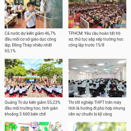
Cả nước dự kiến giảm 46,7%
TPHCM: Yêu cầu hoàn tất hồ
đầu mối cơ sở giáo dục công
sơ, thủ tục sắp xếp trường học
lập, Đồng Tháp nhiều nhất
công lập trước 15/8
65,1%
Quảng Trị dự kiến giảm 55,23%
Thi tốt nghiệp THPT trên máy
đầu mối trường học, tinh giản
tính là hướng đi phù hợp nhưng
khoảng 3.660 biên chế
cần sự chuẩn bị kỹ càng