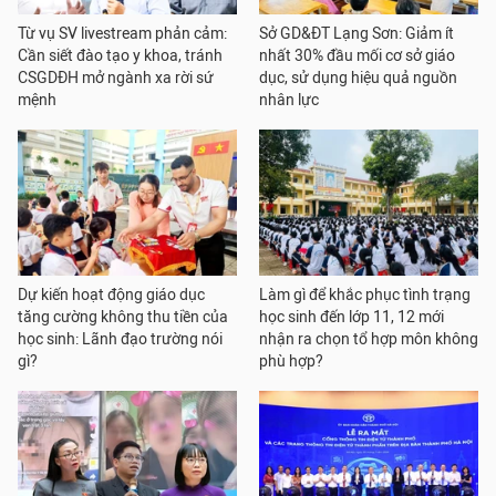
Từ vụ SV livestream phản cảm:
Sở GD&ĐT Lạng Sơn: Giảm ít
Cần siết đào tạo y khoa, tránh
nhất 30% đầu mối cơ sở giáo
CSGDĐH mở ngành xa rời sứ
dục, sử dụng hiệu quả nguồn
mệnh
nhân lực
Dự kiến hoạt động giáo dục
Làm gì để khắc phục tình trạng
tăng cường không thu tiền của
học sinh đến lớp 11, 12 mới
học sinh: Lãnh đạo trường nói
nhận ra chọn tổ hợp môn không
gì?
phù hợp?