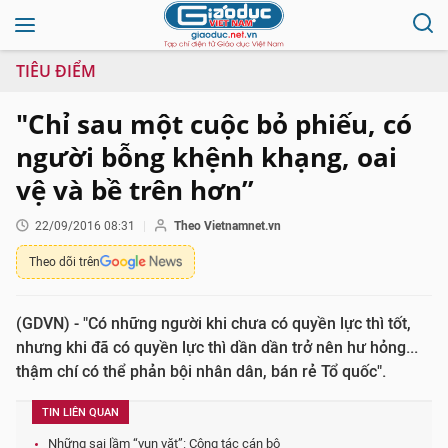
TIÊU ĐIỂM
"Chỉ sau một cuộc bỏ phiếu, có
người bỗng khệnh khạng, oai
vệ và bề trên hơn”
22/09/2016 08:31
Theo Vietnamnet.vn
Theo dõi trên
(GDVN) - "Có những người khi chưa có quyền lực thì tốt,
nhưng khi đã có quyền lực thì dần dần trở nên hư hỏng...
thậm chí có thể phản bội nhân dân, bán rẻ Tổ quốc".
TIN LIÊN QUAN
Những sai lầm “vụn vặt”: Công tác cán bộ