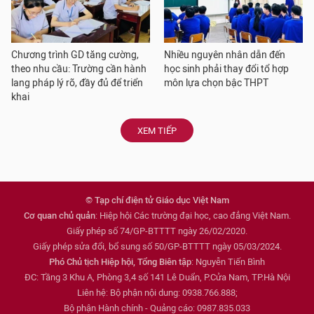
Chương trình GD tăng cường,
Nhiều nguyên nhân dẫn đến
theo nhu cầu: Trường cần hành
học sinh phải thay đổi tổ hợp
lang pháp lý rõ, đầy đủ để triển
môn lựa chọn bậc THPT
khai
XEM TIẾP
© Tạp chí điện tử Giáo dục Việt Nam
Cơ quan chủ quản
: Hiệp hội Các trường đại học, cao đẳng Việt Nam.
Giấy phép số 74/GP-BTTTT ngày 26/02/2020.
Giấy phép sửa đổi, bổ sung số 50/GP-BTTTT ngày 05/03/2024.
Phó Chủ tịch Hiệp hội, Tổng Biên tập
: Nguyễn Tiến Bình
ĐC: Tầng 3 Khu A, Phòng 3,4 số 141 Lê Duẩn, P.Cửa Nam, TP.Hà Nội
Liên hệ: Bộ phận nội dung: 0938.766.888;
Bộ phận Hành chính - Quảng cáo: 0987.835.033