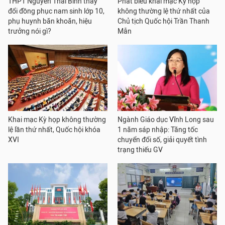
THPT Nguyễn Thái Bình thay
Phát biểu khai mạc Kỳ họp
đổi đồng phục nam sinh lớp 10,
không thường lệ thứ nhất của
phụ huynh băn khoăn, hiệu
Chủ tịch Quốc hội Trần Thanh
trưởng nói gì?
Mẫn
Khai mạc Kỳ họp không thường
Ngành Giáo dục Vĩnh Long sau
lệ lần thứ nhất, Quốc hội khóa
1 năm sáp nhập: Tăng tốc
XVI
chuyển đổi số, giải quyết tình
trạng thiếu GV