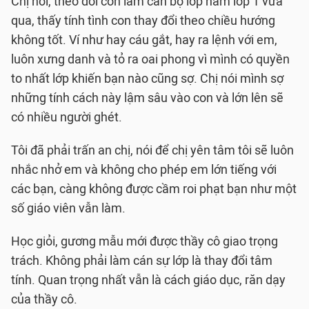
Chị nói, theo dõi con làm cán bộ lớp năm lớp 1 vừa
qua, thấy tính tình con thay đổi theo chiều hướng
không tốt. Ví như hay cáu gắt, hay ra lệnh với em,
luôn xưng danh và tỏ ra oai phong vì mình có quyền
to nhất lớp khiến bạn nào cũng sợ. Chị nói mình sợ
những tính cách này lậm sâu vào con và lớn lên sẽ
có nhiều người ghét.
Tôi đã phải trấn an chị, nói để chị yên tâm tôi sẽ luôn
nhắc nhở em và không cho phép em lớn tiếng với
các bạn, càng không được cầm roi phạt bạn như một
số giáo viên vẫn làm.
Học giỏi, gương mẫu mới được thầy cô giao trọng
trách. Không phải làm cán sự lớp là thay đổi tâm
tính. Quan trọng nhất vẫn là cách giáo dục, răn dạy
của thầy cô.