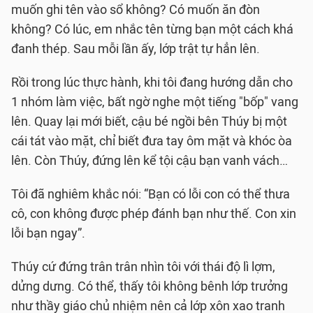
muốn ghi tên vào sổ không? Có muốn ăn đòn
không? Có lúc, em nhắc tên từng bạn một cách khá
đanh thép. Sau mỗi lần ấy, lớp trật tự hẳn lên.
Rồi trong lúc thực hành, khi tôi đang hướng dẫn cho
1 nhóm làm việc, bất ngờ nghe một tiếng "bốp" vang
lên. Quay lại mới biết, cậu bé ngồi bên Thúy bị một
cái tát vào mặt, chỉ biết đưa tay ôm mặt và khóc òa
lên. Còn Thúy, đứng lên kể tội cậu bạn vanh vách…
Tôi đã nghiêm khắc nói: “Bạn có lỗi con có thể thưa
cô, con không được phép đánh bạn như thế. Con xin
lỗi bạn ngay”.
Thúy cứ đứng trân trân nhìn tôi với thái độ lì lợm,
dửng dưng. Có thể, thấy tôi không bênh lớp trưởng
như thầy giáo chủ nhiệm nên cả lớp xôn xao tranh