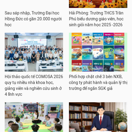
Sau sáp nhập, Trường Đại học
Hải Phòng: Trường THCS Trần
Hồng Đức có gần 20.000 người
Phú biểu dương giáo viên, học
học
sinh giỏi năm học 2025 -2026
Hội thảo quốc tế COMOSA 2026
Phối hợp chặt chẽ 3 bên NXB,
quy tụ nhiều nhà khoa học,
công ty phát hành và quản lý thị
giảng viên và nghiên cứu sinh ở
trường để ngăn SGK giả
4 lĩnh vực