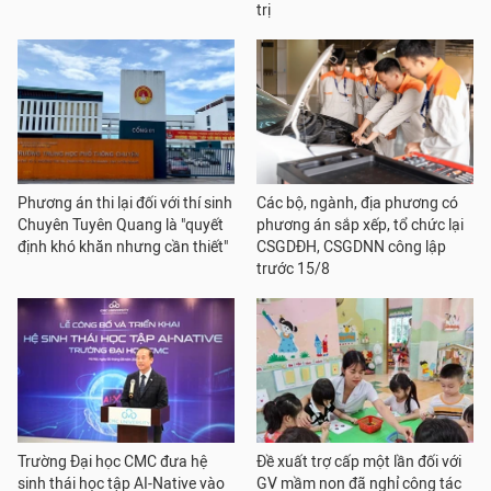
trị
Phương án thi lại đối với thí sinh
Các bộ, ngành, địa phương có
Chuyên Tuyên Quang là "quyết
phương án sắp xếp, tổ chức lại
định khó khăn nhưng cần thiết"
CSGDĐH, CSGDNN công lập
trước 15/8
Trường Đại học CMC đưa hệ
Đề xuất trợ cấp một lần đối với
sinh thái học tập AI-Native vào
GV mầm non đã nghỉ công tác