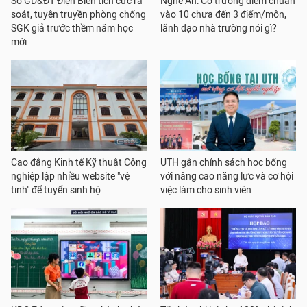
Sở GD&ĐT Điện Biên tích cực rà
Nghệ An: Có trường điểm chuẩn
soát, tuyên truyền phòng chống
vào 10 chưa đến 3 điểm/môn,
SGK giả trước thềm năm học
lãnh đạo nhà trường nói gì?
mới
Cao đẳng Kinh tế Kỹ thuật Công
UTH gắn chính sách học bổng
nghiệp lập nhiều website "vệ
với nâng cao năng lực và cơ hội
tinh" để tuyển sinh hộ
việc làm cho sinh viên