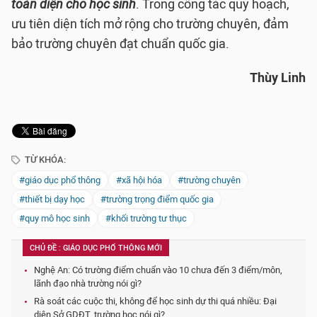
toàn diện cho học sinh
. Trong công tác quy hoạch,
ưu tiên diện tích mở rộng cho trường chuyên, đảm
bảo trường chuyên đạt chuẩn quốc gia.
Thùy Linh
TỪ KHÓA:
#giáo dục phổ thông
#xã hội hóa
#trường chuyên
#thiết bị dạy học
#trường trọng điểm quốc gia
#quy mô học sinh
#khối trường tư thục
CHỦ ĐỀ : GIÁO DỤC PHỔ THÔNG MỚI
Nghệ An: Có trường điểm chuẩn vào 10 chưa đến 3 điểm/môn,
lãnh đạo nhà trường nói gì?
Rà soát các cuộc thi, không để học sinh dự thi quá nhiều: Đại
diện Sở GDĐT, trường học nói gì?