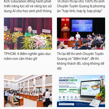
KDC Education đồng hành phát
Tổ chức thi lại cho 100% thí sinh
triển năng lực số và năng lực sử
Chuyên Tuyên Quang là phương
dụng AI cho học sinh phổ thông
án “hợp tình, hợp lý, hợp pháp”
TPHCM: 4 điểm nghẽn giáo dục
Thi lại để thi sinh Chuyên Tuyên
mầm non cần tháo gỡ
Quang có “điểm thật”, đề thi
không thách đố, cũng không dễ
dãi