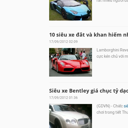
rất nhiều người đã
10 siêu xe đắt và khan hiếm nh
17/09/2012 02:09
Lamborghini Reven
cực kén chủ với mứ
Siêu xe Bentley giá chục tỷ dạ
17/09/2012 01:36
(GDVN) - Chiếc
si
chơi trong tiết Th