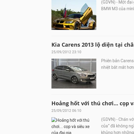
(GDVN) - Một đại 
BMW M3 của mình 
Kia Carens 2013 lộ diện tại ch
25/09/2012 23:10
Phiên bản Carens 
nhiệt bắt mắt hơn
Hoảng hốt với thú chơi... cọp v
25/09/2012 06:10
(GDVN) - Chán với
của” đã không ngầ
khủng hơn những 