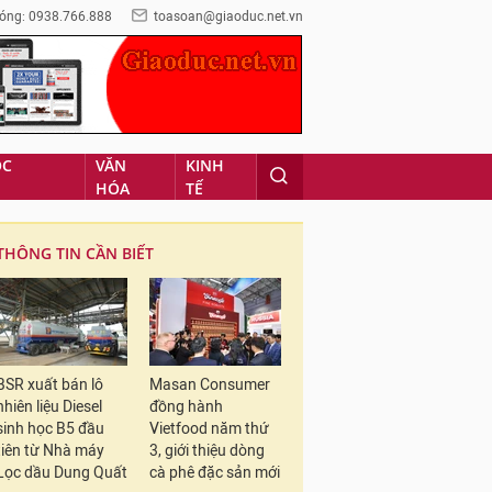
óng: 0938.766.888
toasoan@giaoduc.net.vn
ỌC
VĂN
KINH
HÓA
TẾ
THÔNG TIN CẦN BIẾT
BSR xuất bán lô
Masan Consumer
nhiên liệu Diesel
đồng hành
sinh học B5 đầu
Vietfood năm thứ
tiên từ Nhà máy
3, giới thiệu dòng
Lọc dầu Dung Quất
cà phê đặc sản mới