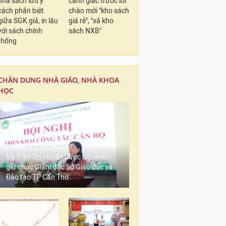
nhà sách lưu ý
cảnh giác trước lời
cách phân biệt
chào mời "kho sách
giữa SGK giả, in lậu
giá rẻ", "xả kho
với sách chính
sách NXB"
thống
CHÂN DUNG NHÀ GIÁO, NHÀ KHOA
HỌC
Bà Trần Thị Huyền được bổ nhiệm
giữ chức Giám đốc Sở Giáo dục và
Đào tạo TP Cần Thơ