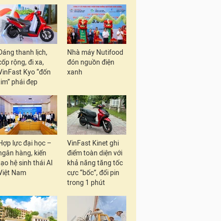
Dáng thanh lịch,
Nhà máy Nutifood
cốp rộng, đi xa,
đón nguồn điện
VinFast Kyo “đốn
xanh
tim” phái đẹp
Hợp lực đại học –
VinFast Kinet ghi
ngân hàng, kiến
điểm toàn diện với
tạo hệ sinh thái AI
khả năng tăng tốc
Việt Nam
cực “bốc”, đổi pin
trong 1 phút