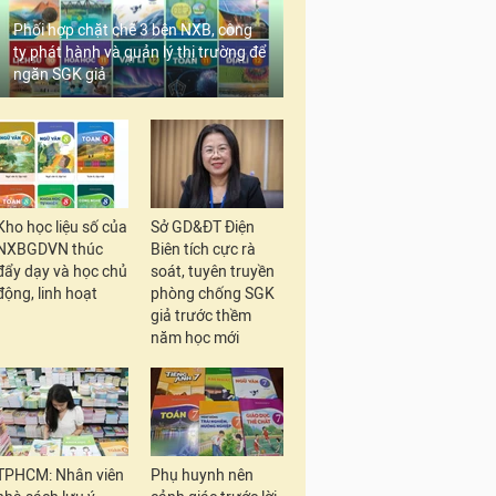
Phối hợp chặt chẽ 3 bên NXB, công
ty phát hành và quản lý thị trường để
ngăn SGK giả
Kho học liệu số của
Sở GD&ĐT Điện
NXBGDVN thúc
Biên tích cực rà
đẩy dạy và học chủ
soát, tuyên truyền
động, linh hoạt
phòng chống SGK
giả trước thềm
năm học mới
TPHCM: Nhân viên
Phụ huynh nên