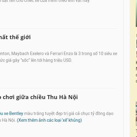
 đặt tên cho chiếc xe của mình theo linh vật này.
ất thế giới
ton, Maybach Exelero và Ferrari Enzo là 3 trong số 10 siêu xe
c giá gây “sốc” lên tới hàng triệu USD.
o chơi giữa chiều Thu Hà Nội
êu xe Bentley
màu trắng tuyệt đẹp trị giá cả chục tỷ đồng dạo
u Hà Nội.
(Xem thêm ảnh các loại 'xế' khủng)