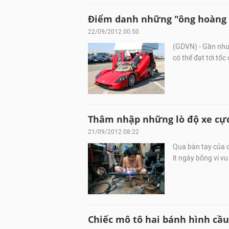
Điểm danh những "ông hoàng t
22/09/2012 00:50
(GDVN) - Gần như 
có thể đạt tới tốc
Thâm nhập những lò độ xe cực
21/09/2012 08:22
Qua bàn tay của c
ít ngày bỗng vi v
Chiếc mô tô hai bánh hình cầu