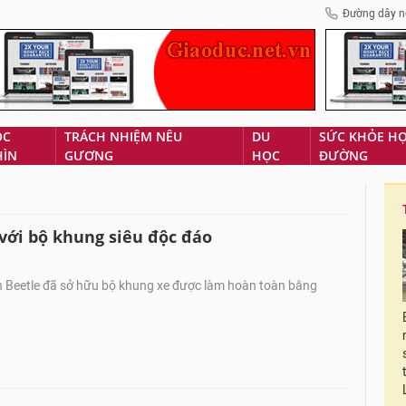
Đường dây n
ÓC
TRÁCH NHIỆM NÊU
DU
SỨC KHỎE H
HÌN
GƯƠNG
HỌC
ĐƯỜNG
với bộ khung siêu độc đáo
 Beetle đã sở hữu bộ khung xe được làm hoàn toàn bằng