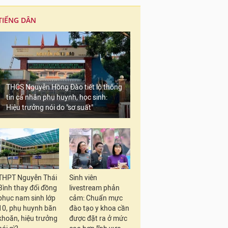
TIẾNG DÂN
THCS Nguyễn Hồng Đào tiết lộ thông
tin cá nhân phụ huynh, học sinh:
Hiệu trưởng nói do "sơ suất"
THPT Nguyễn Thái
Sinh viên
Bình thay đổi đồng
livestream phản
phục nam sinh lớp
cảm: Chuẩn mực
10, phụ huynh băn
đào tạo y khoa cần
khoăn, hiệu trưởng
được đặt ra ở mức