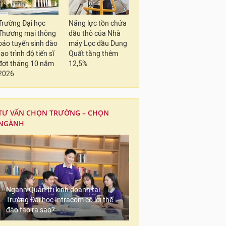
Trường Đại học
Năng lực tồn chứa
Thương mại thông
dầu thô của Nhà
báo tuyển sinh đào
máy Lọc dầu Dung
tạo trình độ tiến sĩ
Quất tăng thêm
đợt tháng 10 năm
12,5%
2026
TƯ VẤN CHỌN TRƯỜNG – CHỌN
NGÀNH
Ngành Quản trị kinh doanh tại
Trường Đại học Intracom có lợi thế
đào tạo ra sao?