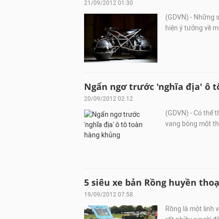
21/09/2012 01:30
(GDVN) - Những s
hiện ý tưởng về m
Ngẩn ngơ trước 'nghĩa địa' ô 
20/09/2012 02:12
(GDVN) - Có thể t
vang bóng một thờ
5 siêu xe bản Rồng huyền thoạ
19/09/2012 07:58
Rồng là một linh v