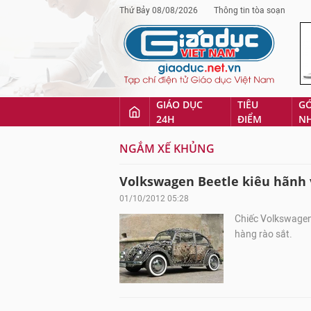
Thứ Bảy 08/08/2026
Thông tin tòa soạn
GIÁO DỤC
TIÊU
G
24H
ĐIỂM
N
NGẮM XẾ KHỦNG
Volkswagen Beetle kiêu hãnh 
01/10/2012 05:28
Chiếc Volkswagen
hàng rào sắt.