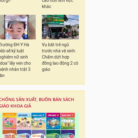
nói gì?
cao hơn lĩnh vực
khác
Trường ĐH Y Hà
Vụ bắt trẻ ngủ
Nội sẽ kỷ luật
trước nhà vệ sinh:
nghiêm nữ sinh
Chấm dứt hợp
"dọa" lấy ven cho
đồng lao động 2 cô
bệnh nhân trật 3
giáo
lần
CHỐNG SẢN XUẤT, BUÔN BÁN SÁCH
GIÁO KHOA GIẢ