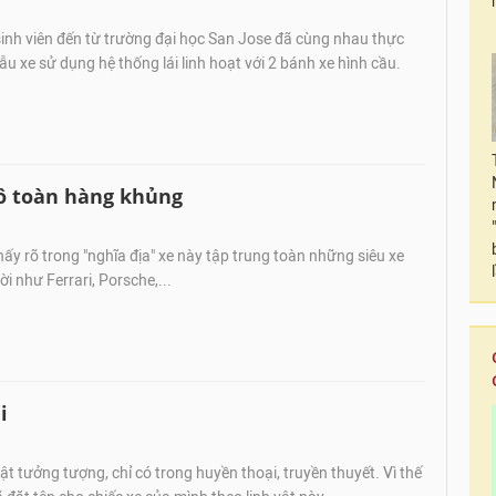
inh viên đến từ trường đại học San Jose đã cùng nhau thực
ẫu xe sử dụng hệ thống lái linh hoạt với 2 bánh xe hình cầu.
tô toàn hàng khủng
hấy rõ trong "nghĩa địa" xe này tập trung toàn những siêu xe
i như Ferrari, Porsche,...
i
ật tưởng tượng, chỉ có trong huyền thoại, truyền thuyết. Vì thế