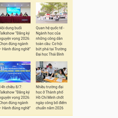
Nội dung buổi
Quan hệ quốc tế -
Talkshow “Đăng ký
Ngành học của
nguyện vọng 2026:
những công dân
Chọn đúng ngành
toàn cầu: Cơ hội
– Hành đúng nghề”
bứt phá tại Trường
Đại học Thái Bình
14h chiều 8/7:
Nhiều trường đại
Talkshow “Đăng ký
học ở Thành phố
nguyện vọng 2026:
Hồ Chí Minh chốt
Chọn đúng ngành
ngày công bố điểm
– Hành đúng nghề”
chuẩn năm 2026