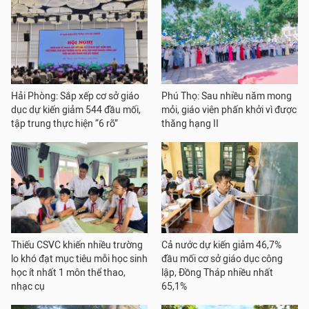
Hải Phòng: Sắp xếp cơ sở giáo
Phú Thọ: Sau nhiều năm mong
dục dự kiến giảm 544 đầu mối,
mỏi, giáo viên phấn khởi vì được
tập trung thực hiện “6 rõ”
thăng hạng II
Thiếu CSVC khiến nhiều trường
Cả nước dự kiến giảm 46,7%
lo khó đạt mục tiêu mỗi học sinh
đầu mối cơ sở giáo dục công
học ít nhất 1 môn thể thao,
lập, Đồng Tháp nhiều nhất
nhạc cụ
65,1%