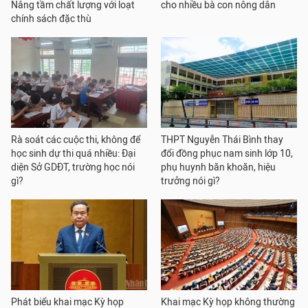
Nâng tầm chất lượng với loạt
cho nhiều bà con nông dân
chính sách đặc thù
Rà soát các cuộc thi, không để
THPT Nguyễn Thái Bình thay
học sinh dự thi quá nhiều: Đại
đổi đồng phục nam sinh lớp 10,
diện Sở GDĐT, trường học nói
phụ huynh băn khoăn, hiệu
gì?
trưởng nói gì?
Phát biểu khai mạc Kỳ họp
Khai mạc Kỳ họp không thường