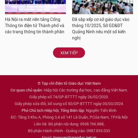
Hà Nội ra mắt nền tảng Cổng
Đã sắp xếp cơ sở giáo dục vào
Thông tin điện tử Thành phố và
tháng 10/2025, Sở GD&ĐT
các trang thông tin thành phần
Quảng Ninh nêu một số kiến
nghị
XEM TIẾP
© Tạp chí điện tử Giáo dục Việt Nam
Cơ quan chủ quản
: Hiệp hội Các trường đại học, cao đẳng Việt Nam.
Giấy phép số 74/GP-BTTTT ngày 26/02/2020.
Giấy phép sửa đổi, bổ sung số 50/GP-BTTTT ngày 05/03/2024.
Phó Chủ tịch Hiệp hội, Tổng Biên tập
: Nguyễn Tiến Bình
ĐC: Tầng 3 Khu A, Phòng 3,4 số 141 Lê Duẩn, P.Cửa Nam, TP.Hà Nội
Liên hệ: Bộ phận nội dung: 0938.766.888;
Bộ phận Hành chính - Quảng cáo: 0987.835.033
Email:
toasoan@giaoduc.net.vn