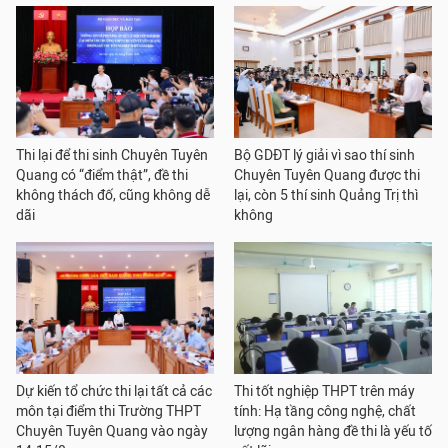
Thi lại để thi sinh Chuyên Tuyên
Bộ GDĐT lý giải vì sao thí sinh
Quang có “điểm thật”, đề thi
Chuyên Tuyên Quang được thi
không thách đố, cũng không dễ
lại, còn 5 thí sinh Quảng Trị thì
dãi
không
Dự kiến tổ chức thi lại tất cả các
Thi tốt nghiệp THPT trên máy
môn tại điểm thi Trường THPT
tính: Hạ tầng công nghệ, chất
Chuyên Tuyên Quang vào ngày
lượng ngân hàng đề thi là yếu tố