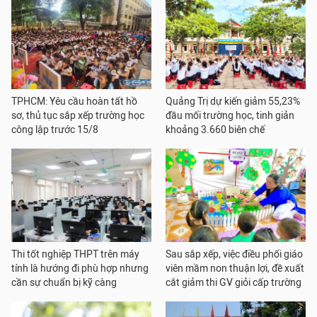
TPHCM: Yêu cầu hoàn tất hồ
Quảng Trị dự kiến giảm 55,23%
sơ, thủ tục sắp xếp trường học
đầu mối trường học, tinh giản
công lập trước 15/8
khoảng 3.660 biên chế
Thi tốt nghiệp THPT trên máy
Sau sắp xếp, việc điều phối giáo
tính là hướng đi phù hợp nhưng
viên mầm non thuận lợi, đề xuất
cần sự chuẩn bị kỹ càng
cắt giảm thi GV giỏi cấp trường