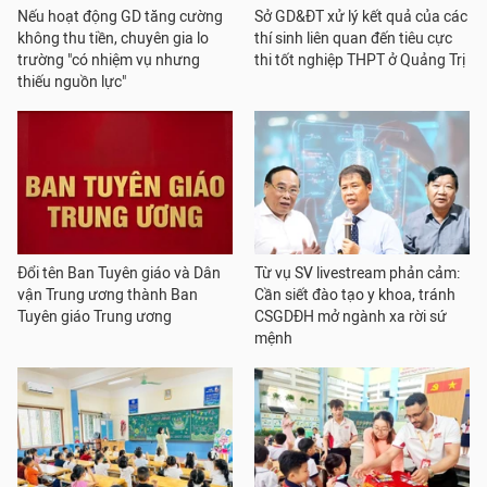
Nếu hoạt động GD tăng cường
Sở GD&ĐT xử lý kết quả của các
không thu tiền, chuyên gia lo
thí sinh liên quan đến tiêu cực
trường "có nhiệm vụ nhưng
thi tốt nghiệp THPT ở Quảng Trị
thiếu nguồn lực"
Đổi tên Ban Tuyên giáo và Dân
Từ vụ SV livestream phản cảm:
vận Trung ương thành Ban
Cần siết đào tạo y khoa, tránh
Tuyên giáo Trung ương
CSGDĐH mở ngành xa rời sứ
mệnh