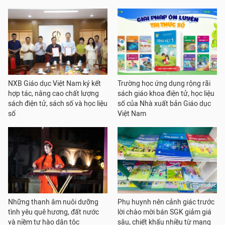
NXB Giáo dục Việt Nam ký kết
Trường học ứng dụng rộng rãi
hợp tác, nâng cao chất lượng
sách giáo khoa điện tử, học liệu
sách điện tử, sách số và học liệu
số của Nhà xuất bản Giáo dục
số
Việt Nam
Những thanh âm nuôi dưỡng
Phụ huynh nên cảnh giác trước
tình yêu quê hương, đất nước
lời chào mời bán SGK giảm giá
và niềm tự hào dân tộc
sâu, chiết khấu nhiều từ mạng