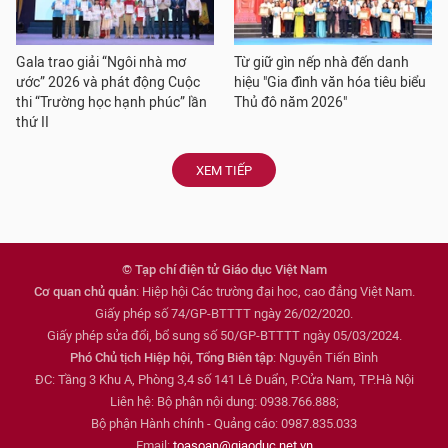
Gala trao giải “Ngôi nhà mơ
Từ giữ gìn nếp nhà đến danh
ước” 2026 và phát động Cuộc
hiệu "Gia đình văn hóa tiêu biểu
thi “Trường học hạnh phúc” lần
Thủ đô năm 2026"
thứ II
XEM TIẾP
© Tạp chí điện tử Giáo dục Việt Nam
Cơ quan chủ quản
: Hiệp hội Các trường đại học, cao đẳng Việt Nam.
Giấy phép số 74/GP-BTTTT ngày 26/02/2020.
Giấy phép sửa đổi, bổ sung số 50/GP-BTTTT ngày 05/03/2024.
Phó Chủ tịch Hiệp hội, Tổng Biên tập
: Nguyễn Tiến Bình
ĐC: Tầng 3 Khu A, Phòng 3,4 số 141 Lê Duẩn, P.Cửa Nam, TP.Hà Nội
Liên hệ: Bộ phận nội dung: 0938.766.888;
Bộ phận Hành chính - Quảng cáo: 0987.835.033
Email:
toasoan@giaoduc.net.vn