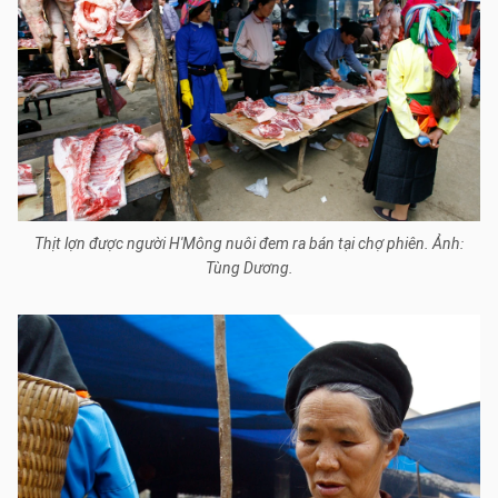
Thịt lợn được người H'Mông nuôi đem ra bán tại chợ phiên. Ảnh:
Tùng Dương.