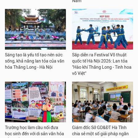
Nam
Sáng tạo là yếu tố tạo nên sức
Sắp diễn ra Festival Võ thuật
sống, khả năng lan tỏa của văn
quốc tế Hà Nội 2026: Lan tỏa
hóa Thăng Long - Hà Nội
"Hào khí Thăng Long - Tinh hoa
võ Việt"
Trường học làm cầu nối đưa
Giám đốc Sở GD&ĐT Hà Tĩnh
học sinh đến với di sản văn hóa
chia sẻ một số giải pháp ngăn