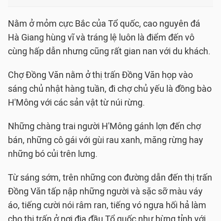
Nằm ở mỏm cực Bắc của Tổ quốc, cao nguyên đá
Hà Giang hùng vĩ và tráng lệ luôn là điểm đến vô
cùng hấp dẫn nhưng cũng rất gian nan với du khách.
Chợ Đồng Văn nằm ở thị trấn Đồng Văn họp vào
sáng chủ nhật hàng tuần, đi chợ chủ yếu là đồng bào
H'Mông với các sản vật từ núi rừng.
Những chàng trai người H'Mông gánh lợn đến chợ
bán, những cô gái với gùi rau xanh, măng rừng hay
những bó củi trên lưng.
Từ sáng sớm, trên những con đường dẫn đến thị trấn
Đồng Văn tấp nập những người và sặc sỡ màu váy
áo, tiếng cười nói râm ran, tiếng vó ngựa hối hả làm
cho thị trấn ở nơi địa đầu Tổ quốc như bừng tỉnh với