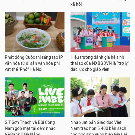
xã hội
Phát động Cuộc thi sáng tạo IP
Hiệu trưởng đánh giá hệ sinh
văn hóa từ di sản văn hóa phi
thái số của NXBGDVN là “trợ lý”
vật thể "Phở" Hà Nội
đắc lực cho giáo viên
S.T Sơn Thạch và Bùi Công
Nhà xuất bản Giáo dục Việt
Nam góp mặt tại đêm nhạc
Nam trao hơn 5.400 bản sách
VPBank ở Đà Nẵng
cho học sinh vùng biên Gia Lai