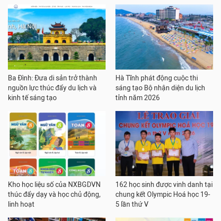
Ba Đình: Đưa di sản trở thành
Hà Tĩnh phát động cuộc thi
nguồn lực thúc đẩy du lịch và
sáng tạo Bộ nhận diện du lịch
kinh tế sáng tạo
tỉnh năm 2026
Kho học liệu số của NXBGDVN
162 học sinh được vinh danh tại
thúc đẩy dạy và học chủ động,
chung kết Olympic Hoá học 19-
linh hoạt
5 lần thứ V