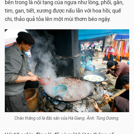
bên trong là nội tạng của ngựa như lòng, phổi, gân,
tim,
gan, tiết, xương được nấu lẫn với hoa hồi, quế
chi, thảo quả tỏa lên một mùi thơm béo ngậy.
Chảo thắng cố là đặc sản của Hà Giang. Ảnh: Tùng Dương.