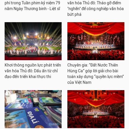
phí trong Tuần phim kỷ niệm 79
văn hóa Thủ đô: Tháo gỡ điểm
năm Ngày Thương binh - Liệt sĩ
"nghẽn" để công nghiệp văn hóa
bứt phá
Khơi thông nguồn lực phát triển
Chuyên gia: “Đất Nước Thiên
văn hóa Thủ đô: Dấu ấn từ chỉ
Hùng Ca” góp lời giải cho bài
đạo đến triển khai thực thi
toán xây dựng “quyền lực mềm”
của Việt Nam