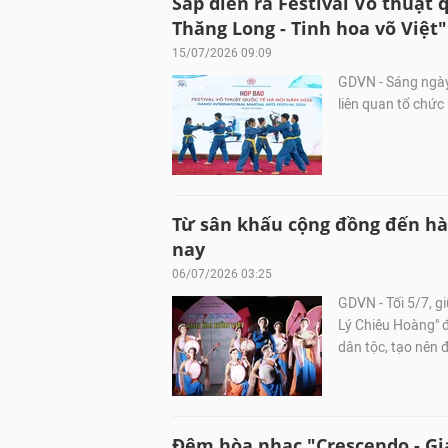
Sắp diễn ra Festival Võ thuật 
Thăng Long - Tinh hoa võ Việt"
15/07/2026 09:09
GDVN - Sáng ngày 
liên quan tổ chức
Từ sân khấu cộng đồng đến hàn
nay
06/07/2026 03:25
GDVN - Tối 5/7, g
Lý Chiêu Hoàng" đ
dân tộc, tạo nên
Đêm hòa nhạc "Crescendo - Gi