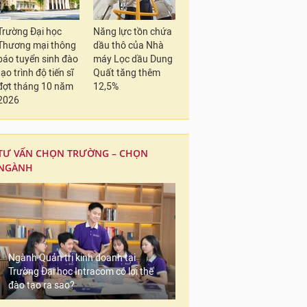
Trường Đại học
Năng lực tồn chứa
Thương mại thông
dầu thô của Nhà
báo tuyển sinh đào
máy Lọc dầu Dung
tạo trình độ tiến sĩ
Quất tăng thêm
đợt tháng 10 năm
12,5%
2026
TƯ VẤN CHỌN TRƯỜNG – CHỌN
NGÀNH
Ngành Quản trị kinh doanh tại
Trường Đại học Intracom có lợi thế
đào tạo ra sao?