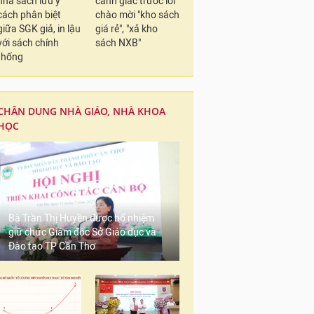
nhà sách lưu ý
cảnh giác trước lời
cách phân biệt
chào mời "kho sách
giữa SGK giả, in lậu
giá rẻ", "xả kho
với sách chính
sách NXB"
thống
CHÂN DUNG NHÀ GIÁO, NHÀ KHOA
HỌC
Bà Trần Thị Huyền được bổ nhiệm
giữ chức Giám đốc Sở Giáo dục và
Đào tạo TP Cần Thơ