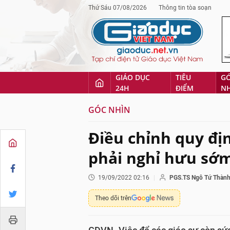
Thứ Sáu 07/08/2026
Thông tin tòa soạn
GIÁO DỤC
TIÊU
G
24H
ĐIỂM
N
GÓC NHÌN
Điều chỉnh quy địn
phải nghỉ hưu sớ
19/09/2022 02:16
PGS.TS Ngô Tứ Thàn
Theo dõi trên