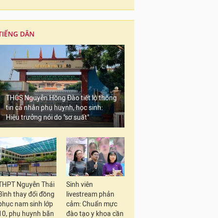
TIẾNG DÂN
THCS Nguyễn Hồng Đào tiết lộ thông
tin cá nhân phụ huynh, học sinh:
Hiệu trưởng nói do "sơ suất"
THPT Nguyễn Thái
Sinh viên
Bình thay đổi đồng
livestream phản
phục nam sinh lớp
cảm: Chuẩn mực
10, phụ huynh băn
đào tạo y khoa cần