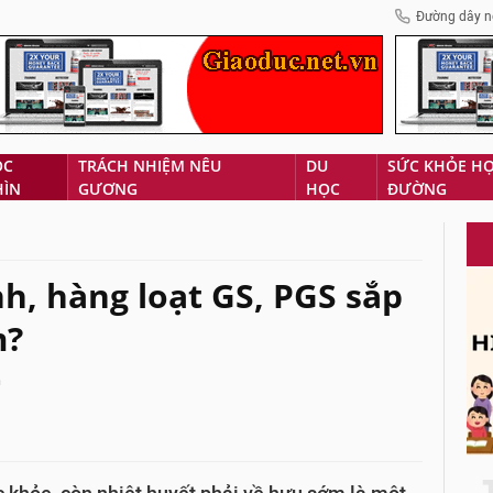
Đường dây n
ÓC
TRÁCH NHIỆM NÊU
DU
SỨC KHỎE H
HÌN
GƯƠNG
HỌC
ĐƯỜNG
h, hàng loạt GS, PGS sắp
m?
h