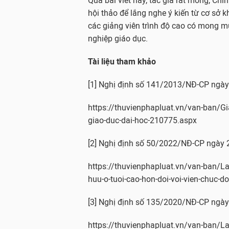
Qua bài viết này, tác giả rất mong, Ch
hội thảo để lắng nghe ý kiến từ cơ sở k
các giảng viên trình độ cao có mong m
nghiệp giáo dục.
Tài liệu tham khảo
[1] Nghị định số 141/2013/NĐ-CP ngà
https://thuvienphapluat.vn/van-ban/G
giao-duc-dai-hoc-210775.aspx
[2] Nghị định số 50/2022/NĐ-CP ngày
https://thuvienphapluat.vn/van-ban/L
huu-o-tuoi-cao-hon-doi-voi-vien-chuc-d
[3] Nghị định số 135/2020/NĐ-CP ngà
https://thuvienphapluat.vn/van-ban/L