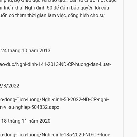
ính phủ, Bộ Giáo dục và Đào tạo… cần tổ chức một cuộc
hi triển khai Nghị định 50 để đảm bảo quyền lợi của
uốn có thêm thời gian làm việc, cống hiến cho sự
y 24 tháng 10 năm 2013
iao-duc/Nghi-dinh-141-2013-ND-CP-huong-dan-Luat-
 2/8/2022
ao-dong-Tien-luong/Nghi-dinh-50-2022-ND-CP-nghi-
on-vi-su-nghiep-504832.aspx
y 18 tháng 11 năm 2020
ao-dong-Tien-luong/Nghi-dinh-135-2020-ND-CP-tuoi-