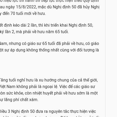
 hiệu lực thi hành thì tiếp tục thực hiện theo quy định
 sau ngày 15/8/2022, mặc dù Nghị định 50 đã hủy Nghị
y đến 70 tuổi mới về hưu.
 định kéo dài 2 lần, thì khi triển khai Nghị định 50,
ký lần 2, mà phải về hưu năm 65 tuổi.
Nam, nhưng có giáo sư 65 tuổi đã phải về hưu, có giáo
một sự áp dụng không thống nhất cùng với đối tượng là
Tăng tuổi nghỉ hưu là xu hướng chung của cả thế giới,
Việt Nam không phải là ngoại lệ. Việc để các giáo sư
còn sức khỏe, còn nhiệt huyết phải về hưu sớm là một
sự lãng phí chất xám.
Điều 3 Nghị định 50 đưa ra nguyên tắc thực hiện việc