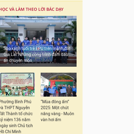
HỌC VÀ LÀM THEO LỜI BÁC DẠY
Sắc xanh tuổi trẻ EPU trên mảnh đất
Gia Lai: Những công trình đậm dấu
ấn chuyên môn
Phường Bình Phú
“Mùa đông ấm”
và THPT Nguyễn
2025: Một chút
Tất Thành tổ chức
nắng vàng - Muôn
kỷ niệm 136 năm
vàn hơi ấm
ngày sinh Chủ tịch
Hồ Chí Minh