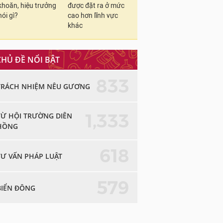
khoăn, hiệu trưởng
được đặt ra ở mức
nói gì?
cao hơn lĩnh vực
khác
CHỦ ĐỀ NỔI BẬT
833
TRÁCH NHIỆM NÊU GƯƠNG
1,333
TỪ HỘI TRƯỜNG DIÊN
HỒNG
618
TƯ VẤN PHÁP LUẬT
579
BIỂN ĐÔNG