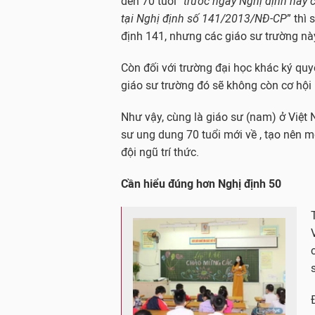
đến 70 tuổi “
trước ngày Nghị định này có
tại Nghị định số 141/2013/NĐ-CP
” thì
định 141, nhưng các giáo sư trường nà
Còn đối với trường đại học khác ký quyết
giáo sư trường đó sẽ không còn cơ hội 
Như vậy, cùng là giáo sư (nam) ở Việt 
sư ung dung 70 tuổi mới về , tạo nên 
đội ngũ trí thức.
Cần hiểu đúng hơn Nghị định 50