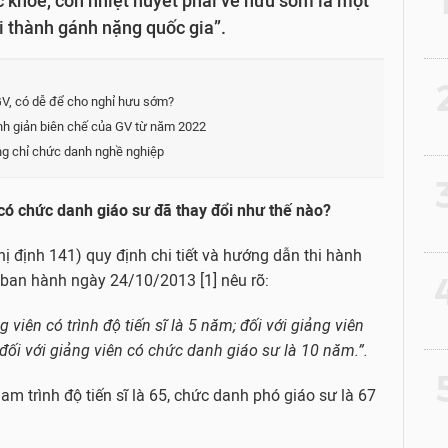
 khỏe, còn nhiệt huyết phải về hưu sớm là một
ài thành gánh nặng quốc gia”.
2
 GV, có dễ để cho nghỉ hưu sớm?
tinh giản biên chế của GV từ năm 2022
ng chỉ chức danh nghề nghiệp
3
 có chức danh giáo sư đã thay đổi như thế nào?
 định 141) quy định chi tiết và hướng dẫn thi hành
4
 ban hành ngày 24/10/2013 [1] nêu rõ:
 viên có trình độ tiến sĩ là 5 năm; đối với giảng viên
ối với giảng viên có chức danh giáo sư là 10 năm.”.
5
am trình độ tiến sĩ là 65, chức danh phó giáo sư là 67