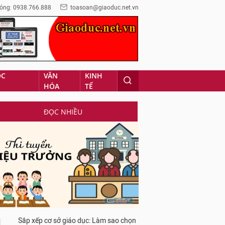
óng: 0938.766.888
toasoan@giaoduc.net.vn
ỌC
VĂN
KINH
HÓA
TẾ
ĐỌC NHIỀU
Sắp xếp cơ sở giáo dục: Làm sao chọn