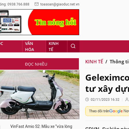
óng: 0938.766.888
toasoan@giaoduc.net.vn
ỌC
VĂN
KINH
HÓA
TẾ
KINH TẾ
Thông ti
ĐỌC NHIỀU
Geleximco
tư xây dự
02/11/2023 16:32
Theo dõi trên
VinFast Amio S2: Mẫu xe “vừa lòng