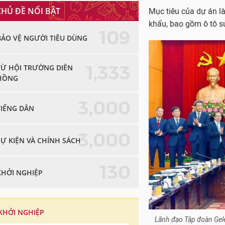
CHỦ ĐỀ NỔI BẬT
Mục tiêu của dự án là
khẩu, bao gồm ô tô sử
109
BẢO VỆ NGƯỜI TIÊU DÙNG
1,333
TỪ HỘI TRƯỜNG DIÊN
HỒNG
3,000
TIẾNG DÂN
3,000
SỰ KIỆN VÀ CHÍNH SÁCH
130
KHỞI NGHIỆP
KHỞI NGHIỆP
Lãnh đạo Tập đoàn Gel