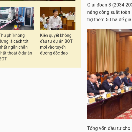
Giai đoạn 3 (2034-20
nâng công suất toàn
trợ thêm 50 ha để gia 
Thu phí không
Kiên quyết không
dừng là cách tốt
đầu tư dự án BOT
nhất ngăn chặn
mới vào tuyến
thất thoát ở dự án
đường độc đạo
BOT
Tổng vốn đầu tư cho 3