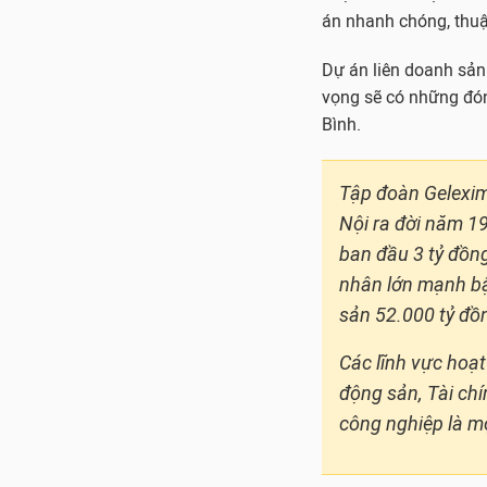
án nhanh chóng, thuậ
Dự án liên doanh sản
vọng sẽ có những đóng
Bình.
Tập đoàn Gelexim
Nội ra đời năm 19
ban đầu 3 tỷ đồng
nhân lớn mạnh bậ
sản 52.000 tỷ đồn
Các lĩnh vực hoạ
động sản, Tài ch
công nghiệp là m