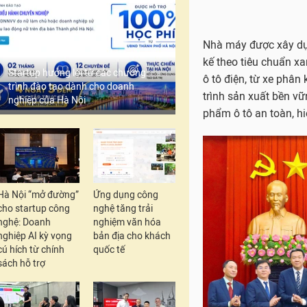
Nhà máy được xây dựn
kế theo tiêu chuẩn xa
Startup hưởng lợi từ các chương
ô tô điện, từ xe phân
trình đào tạo dành cho doanh
trình sản xuất bền v
nghiệp của Hà Nội
phẩm ô tô an toàn, hi
Hà Nội “mở đường”
Ứng dụng công
cho startup công
nghệ tăng trải
nghệ: Doanh
nghiệm văn hóa
nghiệp AI kỳ vọng
bản địa cho khách
cú hích từ chính
quốc tế
sách hỗ trợ