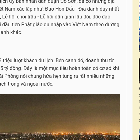
ịch Ủy ban nhân dân quận Đồ Sơn, đã có những địa
Việt Nam xác lập như: Đảo Hòn Dấu - Địa danh duy nhất
 Lễ hội chọi trâu - Lễ hội dân gian lâu đời, độc đáo
i đầu tiên Phật giáo du nhập vào Việt Nam theo đường
danh khác.
triệu lượt khách du lịch. Bên cạnh đó, doanh thu từ
45 tỷ đồng. Đây là một mục tiêu hoàn toàn có cơ sở khi
ải Phòng nói chung hứa hẹn tung ra rất nhiều những
ách trong và ngoài nước.