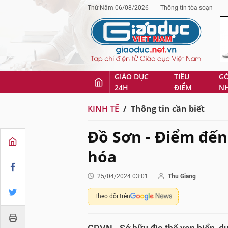
Thứ Năm 06/08/2026
Thông tin tòa soạn
GIÁO DỤC
TIÊU
G
24H
ĐIỂM
N
KINH TẾ
Thông tin cần biết
Đồ Sơn - Điểm đến
hóa
25/04/2024 03:01
Thu Giang
Theo dõi trên