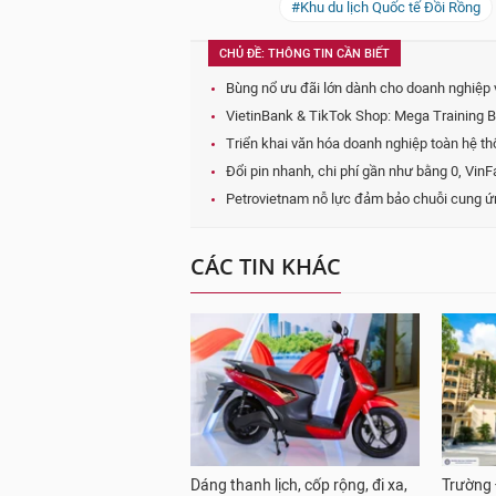
#Khu du lịch Quốc tế Đồi Rồng
CHỦ ĐỀ: THÔNG TIN CẦN BIẾT
Bùng nổ ưu đãi lớn dành cho doanh nghiệp 
VietinBank & TikTok Shop: Mega Training 
Triển khai văn hóa doanh nghiệp toàn hệ t
Đổi pin nhanh, chi phí gần như bằng 0, VinFas
Petrovietnam nỗ lực đảm bảo chuỗi cung ứ
CÁC TIN KHÁC
Dáng thanh lịch, cốp rộng, đi xa,
Trường 