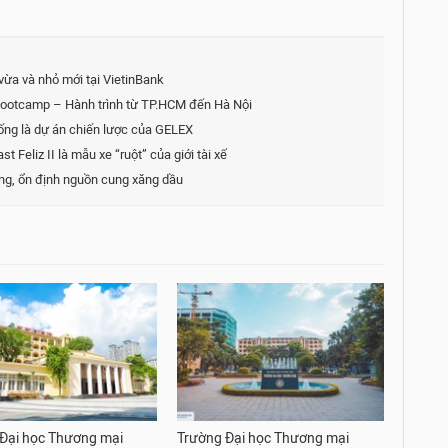
vừa và nhỏ mới tại VietinBank
Bootcamp – Hành trình từ TP.HCM đến Hà Nội
hống là dự án chiến lược của GELEX
t Feliz II là mẫu xe “ruột” của giới tài xế
ng, ổn định nguồn cung xăng dầu
Đại học Thương mại
Trường Đại học Thương mại