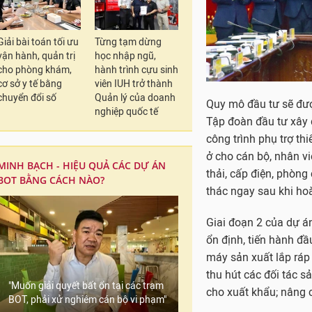
Giải bài toán tối ưu
Từng tạm dừng
vận hành, quản trị
học nhập ngũ,
cho phòng khám,
hành trình cựu sinh
cơ sở y tế bằng
viên IUH trở thành
chuyển đổi số
Quản lý của doanh
Quy mô đầu tư sẽ đượ
nghiệp quốc tế
Tập đoàn đầu tư xây 
công trình phụ trợ th
ở cho cán bộ, nhân vi
MINH BẠCH - HIỆU QUẢ CÁC DỰ ÁN
thải, cấp điện, phòn
BOT BẰNG CÁCH NÀO?
thác ngay sau khi ho
Giai đoạn 2 của dự á
ổn định, tiến hành đ
máy sản xuất lắp ráp
thu hút các đối tác s
"Muốn giải quyết bất ổn tại các trạm
cho xuất khẩu; nâng 
BOT, phải xử nghiêm cán bộ vi phạm"