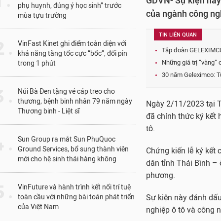
1 .
GDVN- Sự kiện này 
phụ huynh, đúng ý học sinh” trước
của ngành công ngh
mùa tựu trường
TIN LIÊN QUAN
 .
VinFast Kinet ghi điểm toàn diện với
Tập đoàn GELEXIMCO 
khả năng tăng tốc cực “bốc”, đổi pin
Những giá trị “vàng”
trong 1 phút
30 năm Geleximco: Từ
 .
Núi Bà Đen tặng vé cáp treo cho
thương, bệnh binh nhân 79 năm ngày
Ngày 2/11/2023 tại 
Thương binh - Liệt sĩ
đã chính thức ký kết
tô.
 .
Sun Group ra mắt Sun PhuQuoc
Ground Services, bổ sung thành viên
Chứng kiến lễ ký kết 
mới cho hệ sinh thái hàng không
dân tỉnh Thái Bình –
phương.
 .
VinFuture và hành trình kết nối trí tuệ
toàn cầu với những bài toán phát triển
Sự kiện này đánh dấu
của Việt Nam
nghiệp ô tô và công 