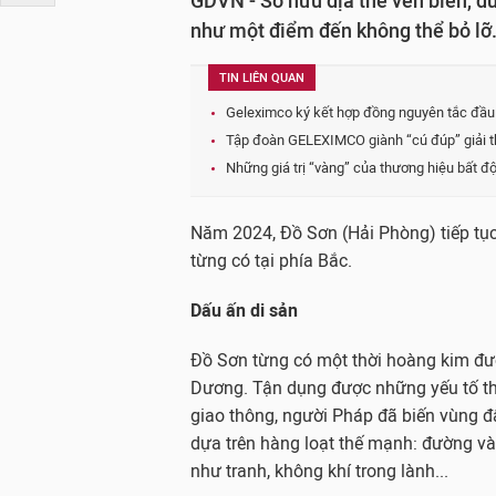
GDVN - Sở hữu địa thế ven biển, d
như một điểm đến không thể bỏ lỡ
TIN LIÊN QUAN
Geleximco ký kết hợp đồng nguyên tắc đầu 
Tập đoàn GELEXIMCO giành “cú đúp” giải 
Những giá trị “vàng” của thương hiệu bất 
Năm 2024, Đồ Sơn (Hải Phòng) tiếp tục
từng có tại phía Bắc.
Dấu ấn di sản
Đồ Sơn từng có một thời hoàng kim đư
Dương. Tận dụng được những yếu tố thiê
giao thông, người Pháp đã biến vùng đ
dựa trên hàng loạt thế mạnh: đường vào
như tranh, không khí trong lành...