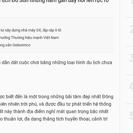
u lịch Đồ Sơn những năm gần đây nổi lên rực rỡ
.
2
tư xây dựng nhà máy SX, lắp ráp ô tô
thưởng Thương hiệu mạnh Việt Nam
động sản Geleximco
3
 dẫn dắt cuộc chơi bằng những loại hình du lịch chưa
4
ợc biết đến là một trong những bãi tắm đẹp nhất Đông
n nhiên trời phú, và được đầu tư phát triển hệ thống
ất này thành địa điểm nghỉ mát quan trọng bậc nhất
5
 thuận lợi, đa dạng thắng tích huyền thoại, cảnh trí