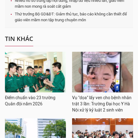
Nhiều hồ sơ trùng lặp nội dung, nhập dữ liệu nhiều lần, giáo viên
mầm non mong rà soát cắt giảm
Thứ trưởng Bộ GD&ĐT: Giảm thủ tục, báo cáo không cần thiết để
giáo viên mầm non tập trung chuyên môn
TIN KHÁC
Điểm chuẩn vào 23 trường
Vụ "dọa" lấy ven cho bệnh nhân
Quân đội năm 2026
trật 3 lần: Trường Đại học Y Hà
Nội xử lý kỷ luật 2 sinh viên