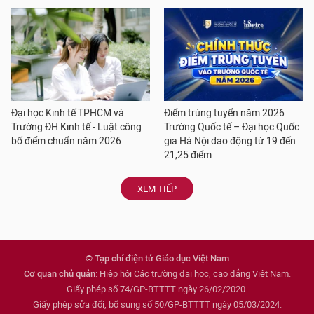
Đại học Kinh tế TPHCM và
Điểm trúng tuyển năm 2026
Trường ĐH Kinh tế - Luật công
Trường Quốc tế – Đại học Quốc
bố điểm chuẩn năm 2026
gia Hà Nội dao động từ 19 đến
21,25 điểm
XEM TIẾP
© Tạp chí điện tử Giáo dục Việt Nam
Cơ quan chủ quản
: Hiệp hội Các trường đại học, cao đẳng Việt Nam.
Giấy phép số 74/GP-BTTTT ngày 26/02/2020.
Giấy phép sửa đổi, bổ sung số 50/GP-BTTTT ngày 05/03/2024.