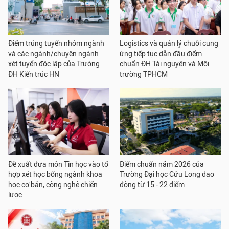
Điểm trúng tuyển nhóm ngành
Logistics và quản lý chuỗi cung
và các ngành/chuyên ngành
ứng tiếp tục dẫn đầu điểm
xét tuyển độc lập của Trường
chuẩn ĐH Tài nguyên và Môi
ĐH Kiến trúc HN
trường TPHCM
Đề xuất đưa môn Tin học vào tổ
Điểm chuẩn năm 2026 của
hợp xét học bổng ngành khoa
Trường Đại học Cửu Long dao
học cơ bản, công nghệ chiến
động từ 15 - 22 điểm
lược