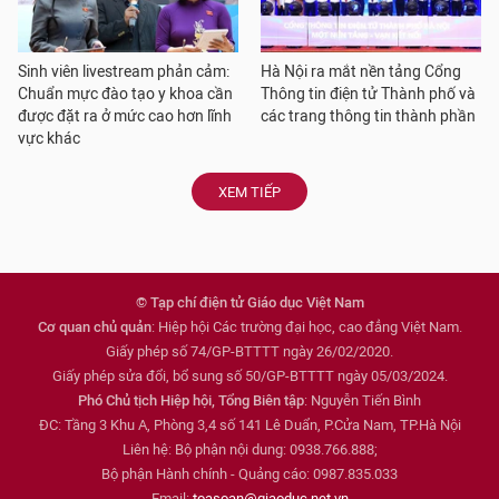
Sinh viên livestream phản cảm:
Hà Nội ra mắt nền tảng Cổng
Chuẩn mực đào tạo y khoa cần
Thông tin điện tử Thành phố và
được đặt ra ở mức cao hơn lĩnh
các trang thông tin thành phần
vực khác
XEM TIẾP
© Tạp chí điện tử Giáo dục Việt Nam
Cơ quan chủ quản
: Hiệp hội Các trường đại học, cao đẳng Việt Nam.
Giấy phép số 74/GP-BTTTT ngày 26/02/2020.
Giấy phép sửa đổi, bổ sung số 50/GP-BTTTT ngày 05/03/2024.
Phó Chủ tịch Hiệp hội, Tổng Biên tập
: Nguyễn Tiến Bình
ĐC: Tầng 3 Khu A, Phòng 3,4 số 141 Lê Duẩn, P.Cửa Nam, TP.Hà Nội
Liên hệ: Bộ phận nội dung: 0938.766.888;
Bộ phận Hành chính - Quảng cáo: 0987.835.033
Email:
toasoan@giaoduc.net.vn