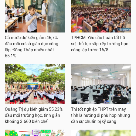
Cả nước dự kiến giảm 46,7%
TPHCM: Yêu cầu hoàn tất hồ
đầu mối cơ sở giáo dục công
sơ, thủ tục sắp xếp trường học
lập, Đồng Tháp nhiều nhất
công lập trước 15/8
65,1%
Quảng Trị dự kiến giảm 55,23%
Thi tốt nghiệp THPT trên máy
đầu mối trường học, tinh giản
tính là hướng đi phù hợp nhưng
khoảng 3.660 biên chế
cần sự chuẩn bị kỹ càng