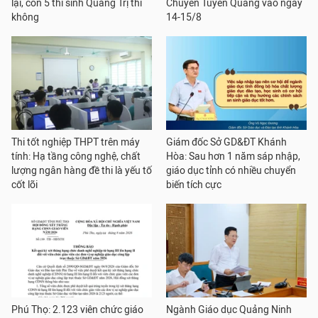
lại, còn 5 thí sinh Quảng Trị thì
Chuyên Tuyên Quang vào ngày
không
14-15/8
Thi tốt nghiệp THPT trên máy
Giám đốc Sở GD&ĐT Khánh
tính: Hạ tầng công nghệ, chất
Hòa: Sau hơn 1 năm sáp nhập,
lượng ngân hàng đề thi là yếu tố
giáo dục tỉnh có nhiều chuyển
cốt lõi
biến tích cực
Phú Thọ: 2.123 viên chức giáo
Ngành Giáo dục Quảng Ninh