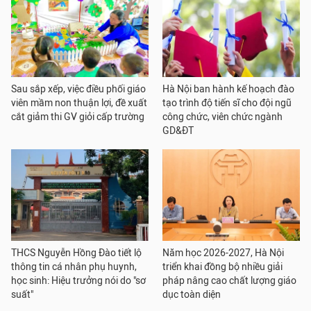
Sau sắp xếp, việc điều phối giáo
Hà Nội ban hành kế hoạch đào
viên mầm non thuận lợi, đề xuất
tạo trình độ tiến sĩ cho đội ngũ
cắt giảm thi GV giỏi cấp trường
công chức, viên chức ngành
GD&ĐT
THCS Nguyễn Hồng Đào tiết lộ
Năm học 2026-2027, Hà Nội
thông tin cá nhân phụ huynh,
triển khai đồng bộ nhiều giải
học sinh: Hiệu trưởng nói do "sơ
pháp nâng cao chất lượng giáo
suất"
dục toàn diện