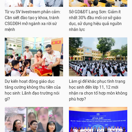
Từ vụ SV livestream phản cảm:
Sở GD&ĐT Lạng Sơn: Giảm ít
Cần siết đào tạo y khoa, tránh
nhất 30% đầu mối cơ sở giáo
CSGDĐH mở ngành xa rời sứ
dục, sử dụng hiệu quả nguồn
mệnh
nhân lực
Dự kiến hoạt động giáo dục
Làm gì để khắc phục tình trạng
tăng cường không thu tiền của
học sinh đến lớp 11, 12 mới
học sinh: Lãnh đạo trường nói
nhận ra chọn tổ hợp môn không
gì?
phù hợp?