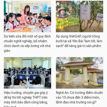
Dự kiến sửa đổi một số quy định
Áp dụng VietGAP, người trồng
chuẩn nghề nghiệp, bổ nhiệm
bưởi tại xã Yên Bài "làm tốt, làm
chức danh và xếp lương với nhà
sạch" để nâng giá trị sản phẩm
giáo
Hiệu trưởng, chuyên gia góp ý
Nghệ An: Có trường điểm chuẩn
để kỳ thi tốt nghiệp THPT trên
vào 10 chưa đến 3 điểm/môn,
máy tính bảo đảm công bằng,
lãnh đạo nhà trường nói gì?