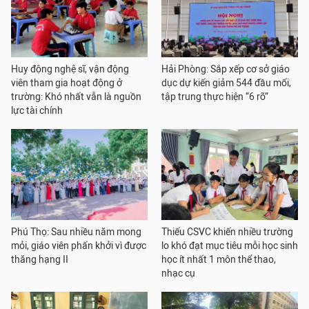
Huy động nghệ sĩ, vận động
Hải Phòng: Sắp xếp cơ sở giáo
viên tham gia hoạt động ở
dục dự kiến giảm 544 đầu mối,
trường: Khó nhất vẫn là nguồn
tập trung thực hiện “6 rõ”
lực tài chính
Phú Thọ: Sau nhiều năm mong
Thiếu CSVC khiến nhiều trường
mỏi, giáo viên phấn khởi vì được
lo khó đạt mục tiêu mỗi học sinh
thăng hạng II
học ít nhất 1 môn thể thao,
nhạc cụ