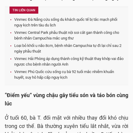
TIN LIÊN QUAN
Vinmec Đà Nẵng cứu sống du khách quốc tế bị tắc mạch phổi
nguy kịch trên tàu du lịch
Vinmec Central Park phẫu thuật nội soi cắt gan thành công cho
bệnh nhân Campuchia mắc ung thư
Loại bỏ khối u não 8cm, bệnh nhân Campuchia tự đi lại chỉ sau 2
ngày phẫu thuật
Vinmec Hải Phòng áp dụng thành công kỹ thuật thay khớp vai đảo
ngược cho bệnh nhân người Anh
Vinmec Phú Quốc cứu sống cụ bà 92 tuổi mắc nhiễm khuẩn
huyết, suy hô hấp cấp nguy kịch
“Điểm yếu” vùng chậu gây tiểu són và táo bón cùng
lúc
Ở tuổi 60, bà T. đối mặt với nhiều thay đổi khó chịu
trong cơ thể. Bà thường xuyên tiểu lắt nhắt, vừa rời