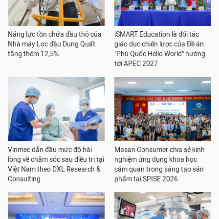
Năng lực tồn chứa dầu thô của
iSMART Education là đối tác
Nhà máy Lọc dầu Dung Quất
giáo dục chiến lược của Đề án
tăng thêm 12,5%
"Phú Quốc Hello World" hướng
tới APEC 2027
Vinmec dẫn đầu mức độ hài
Masan Consumer chia sẻ kinh
lòng về chăm sóc sau điều trị tại
nghiệm ứng dụng khoa học
Việt Nam theo DXL Research &
cảm quan trong sáng tạo sản
Consulting
phẩm tại SPISE 2026