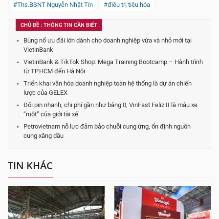
#Ths.BSNT Nguyễn Nhật Tín
#điều trị tiêu hóa
CHỦ ĐỀ : THÔNG TIN CẦN BIẾT
Bùng nổ ưu đãi lớn dành cho doanh nghiệp vừa và nhỏ mới tại
VietinBank
VietinBank & TikTok Shop: Mega Training Bootcamp – Hành trình
từ TP.HCM đến Hà Nội
Triển khai văn hóa doanh nghiệp toàn hệ thống là dự án chiến
lược của GELEX
Đổi pin nhanh, chi phí gần như bằng 0, VinFast Feliz II là mẫu xe
“ruột” của giới tài xế
Petrovietnam nỗ lực đảm bảo chuỗi cung ứng, ổn định nguồn
cung xăng dầu
TIN KHÁC