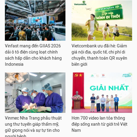
Vinfast mang đến GIIAS 2026
Vietcombank ưu đãi hè: Giảm
dải ô tô điện cùng loạt chính
giá nội địa, quốc tế, chi phí di
sách hấp dẫn cho khách hàng
chuyển, thanh toán QR xuyên
Indonesia
biên giới
Vinmec Nha Trang phẫu thuật
Hơn 700 video lan tỏa thông
ung thư tuyến giáp thẩm mỹ,
điệp sống xanh từ giới trẻ Việt
giữ giọng nói và sự tự tin cho
Nam
người bệnh