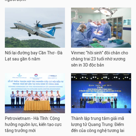
Nối lại đường bay Cần Thơ - Đà
Vinmec “hồi sinh” đôi chân cho
Lạt sau gần 6 năm
chàng trai 23 tuổi nhờ xương
sên in 3D độc bản
Petrovietnam - Hà Tĩnh: Cộng
Thành lập trung tâm giải mã
hưởng nguồn lực, kiến tạo cực
lượng tử Quang Trung: Điểm
tăng trưởng mới
đến của công nghệ tương lai