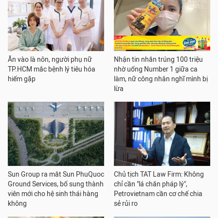
Ăn vào là nôn, người phụ nữ
Nhận tin nhắn trúng 100 triệu
TP.HCM mắc bệnh lý tiêu hóa
nhờ uống Number 1 giữa ca
hiếm gặp
làm, nữ công nhân nghĩ mình bị
lừa
Sun Group ra mắt Sun PhuQuoc
Chủ tịch TAT Law Firm: Không
Ground Services, bổ sung thành
chỉ cần "lá chắn pháp lý",
viên mới cho hệ sinh thái hàng
Petrovietnam cần cơ chế chia
không
sẻ rủi ro