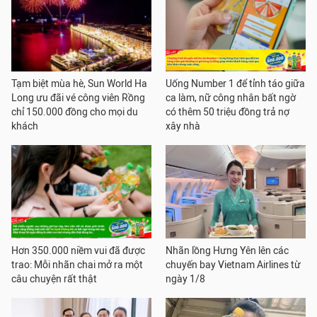
Tạm biệt mùa hè, Sun World Ha
Uống Number 1 để tỉnh táo giữa
Long ưu đãi vé công viên Rồng
ca làm, nữ công nhân bất ngờ
chỉ 150.000 đồng cho mọi du
có thêm 50 triệu đồng trả nợ
khách
xây nhà
Hơn 350.000 niềm vui đã được
Nhãn lồng Hưng Yên lên các
trao: Mỗi nhãn chai mở ra một
chuyến bay Vietnam Airlines từ
câu chuyện rất thật
ngày 1/8