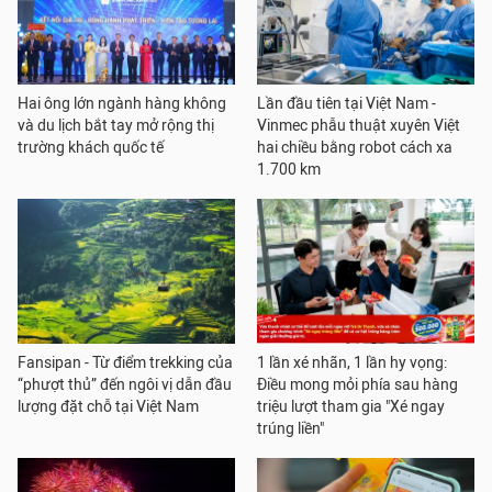
Hai ông lớn ngành hàng không
Lần đầu tiên tại Việt Nam -
và du lịch bắt tay mở rộng thị
Vinmec phẫu thuật xuyên Việt
trường khách quốc tế
hai chiều bằng robot cách xa
1.700 km
Fansipan - Từ điểm trekking của
1 lần xé nhãn, 1 lần hy vọng:
“phượt thủ” đến ngôi vị dẫn đầu
Điều mong mỏi phía sau hàng
lượng đặt chỗ tại Việt Nam
triệu lượt tham gia "Xé ngay
trúng liền"