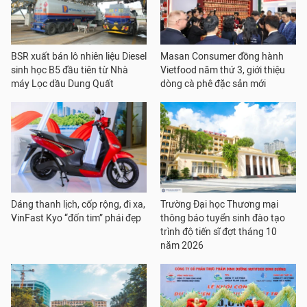
BSR xuất bán lô nhiên liệu Diesel
Masan Consumer đồng hành
sinh học B5 đầu tiên từ Nhà
Vietfood năm thứ 3, giới thiệu
máy Lọc dầu Dung Quất
dòng cà phê đặc sản mới
Dáng thanh lịch, cốp rộng, đi xa,
Trường Đại học Thương mại
VinFast Kyo “đốn tim” phái đẹp
thông báo tuyển sinh đào tạo
trình độ tiến sĩ đợt tháng 10
năm 2026