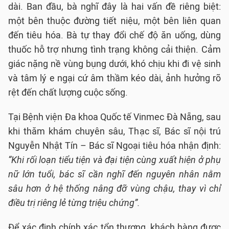
dài. Ban đầu, bà nghĩ đây là hai vấn đề riêng biệt:
một bên thuộc đường tiết niệu, một bên liên quan
đến tiêu hóa. Bà tự thay đổi chế độ ăn uống, dùng
thuốc hỗ trợ nhưng tình trạng không cải thiện. Cảm
giác nặng nề vùng bụng dưới, khó chịu khi đi vệ sinh
và tâm lý e ngại cứ âm thầm kéo dài, ảnh hưởng rõ
rệt đến chất lượng cuộc sống.
Tại Bệnh viện Đa khoa Quốc tế Vinmec Đà Nẵng, sau
khi thăm khám chuyên sâu, Thạc sĩ, Bác sĩ nội trú
Nguyễn Nhật Tín – Bác sĩ Ngoại tiêu hóa nhận định:
“Khi rối loạn tiểu tiện và đại tiện cùng xuất hiện ở phụ
nữ lớn tuổi, bác sĩ cần nghĩ đến nguyên nhân nằm
sâu hơn ở hệ thống nâng đỡ vùng chậu, thay vì chỉ
điều trị riêng lẻ từng triệu chứng”.
Để xác định chính xác tổn thương, khách hàng được