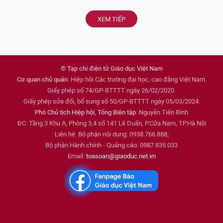
XEM TIẾP
© Tạp chí điện tử Giáo dục Việt Nam
Cơ quan chủ quản
: Hiệp hội Các trường đại học, cao đẳng Việt Nam.
Giấy phép số 74/GP-BTTTT ngày 26/02/2020.
Giấy phép sửa đổi, bổ sung số 50/GP-BTTTT ngày 05/03/2024.
Phó Chủ tịch Hiệp hội, Tổng Biên tập
: Nguyễn Tiến Bình
ĐC: Tầng 3 Khu A, Phòng 3,4 số 141 Lê Duẩn, P.Cửa Nam, TP.Hà Nội
Liên hệ: Bộ phận nội dung: 0938.766.888;
Bộ phận Hành chính - Quảng cáo: 0987.835.033
Email:
toasoan@giaoduc.net.vn