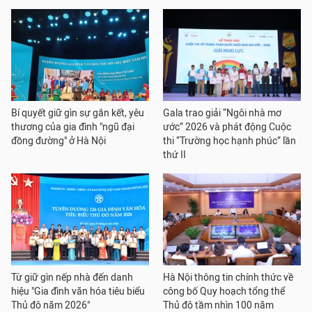
Bí quyết giữ gìn sự gắn kết, yêu
Gala trao giải “Ngôi nhà mơ
thương của gia đình "ngũ đại
ước” 2026 và phát động Cuộc
đồng đường" ở Hà Nội
thi “Trường học hạnh phúc” lần
thứ II
Từ giữ gìn nếp nhà đến danh
Hà Nội thông tin chính thức về
hiệu "Gia đình văn hóa tiêu biểu
công bố Quy hoạch tổng thể
Thủ đô năm 2026"
Thủ đô tầm nhìn 100 năm