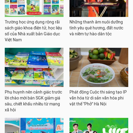
Trường học ứng dụng rộng rãi
Những thanh âm nuôi dưỡng
sách giáo khoa điện tử, học liệu
tình yêu quê hương, đất nước
số của Nhà xuất bản Giáo dục
và niềm tự hào dân tộc
Việt Nam
Phụ huynh nên cảnh giác trước
Phát động Cuộc thi sáng tạo IP
lời chào mời bán SGK giảm giá
văn hóa từ di sản văn hóa phi
sâu, chiết khấu nhiều từ mạng
vật thể "Phở" Hà Nội
xã hội