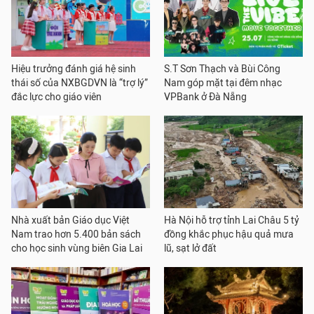
Hiệu trưởng đánh giá hệ sinh
S.T Sơn Thạch và Bùi Công
thái số của NXBGDVN là “trợ lý”
Nam góp mặt tại đêm nhạc
đắc lực cho giáo viên
VPBank ở Đà Nẵng
Nhà xuất bản Giáo dục Việt
Hà Nội hỗ trợ tỉnh Lai Châu 5 tỷ
Nam trao hơn 5.400 bản sách
đồng khắc phục hậu quả mưa
cho học sinh vùng biên Gia Lai
lũ, sạt lở đất