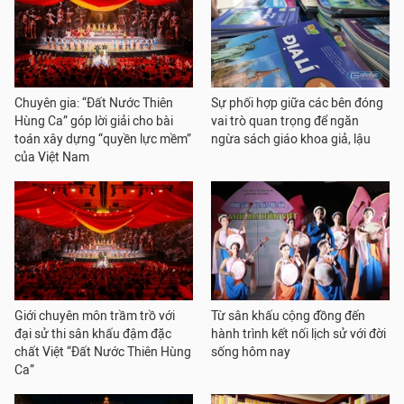
Chuyên gia: “Đất Nước Thiên
Sự phối hợp giữa các bên đóng
Hùng Ca” góp lời giải cho bài
vai trò quan trọng để ngăn
toán xây dựng “quyền lực mềm”
ngừa sách giáo khoa giả, lậu
của Việt Nam
Giới chuyên môn trầm trồ với
Từ sân khấu cộng đồng đến
đại sử thi sân khấu đậm đặc
hành trình kết nối lịch sử với đời
chất Việt “Đất Nước Thiên Hùng
sống hôm nay
Ca”