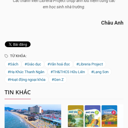
Các thành viên Libreria Project chụp ảnh lưu niệm cùng các
em học sinh nhà trường.
Châu Anh
TỪ KHÓA:
#Sách
#Giáo dục
#Văn hoá đọc
#Libreria Project
#Hạ Khúc Thanh Ngân
#TH&THCS Hữu Liên
#Lạng Sơn
#Hoạt động ngoại khóa
#Gen Z
TIN KHÁC