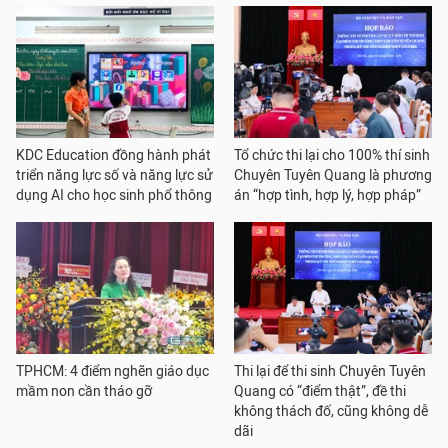
KDC Education đồng hành phát
Tổ chức thi lại cho 100% thí sinh
triển năng lực số và năng lực sử
Chuyên Tuyên Quang là phương
dụng AI cho học sinh phổ thông
án “hợp tình, hợp lý, hợp pháp”
TPHCM: 4 điểm nghẽn giáo dục
Thi lại để thi sinh Chuyên Tuyên
mầm non cần tháo gỡ
Quang có “điểm thật”, đề thi
không thách đố, cũng không dễ
dãi