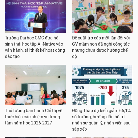
Trường Đại học CMC đưa hệ
Đề xuất trợ cấp một lần đối với
sinh thái học tập AI-Native vào
GV mầm non đã nghỉ công tác
vận hành, tái thiết kế hoạt động
nhưng chưa được hưởng chế
đào tạo
độ
Thủ tướng ban hành Chỉ thị về
Đồng Tháp dự kiến giảm 65,1%
thực hiện các nhiệm vụ trọng
số trường, hướng dẫn bố trí
tâm năm học 2026-2027
nhân sự quản lý, nhân viên sau
sắp xếp