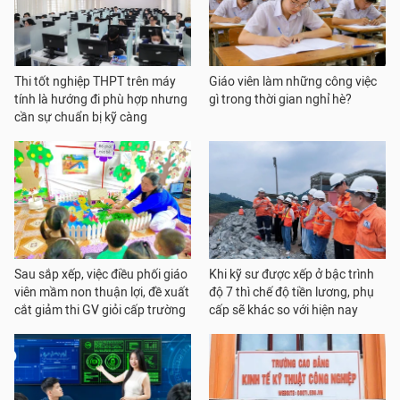
Thi tốt nghiệp THPT trên máy
Giáo viên làm những công việc
tính là hướng đi phù hợp nhưng
gì trong thời gian nghỉ hè?
cần sự chuẩn bị kỹ càng
Sau sắp xếp, việc điều phối giáo
Khi kỹ sư được xếp ở bậc trình
viên mầm non thuận lợi, đề xuất
độ 7 thì chế độ tiền lương, phụ
cắt giảm thi GV giỏi cấp trường
cấp sẽ khác so với hiện nay