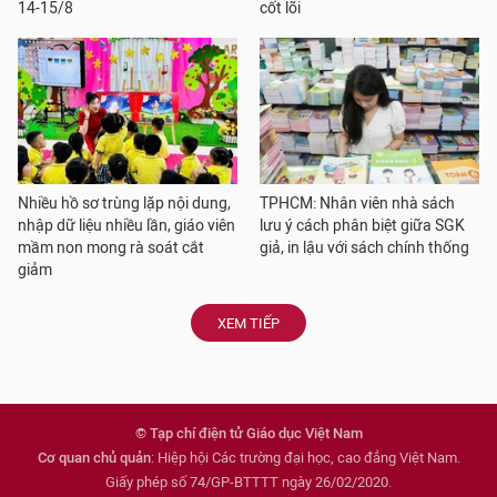
14-15/8
cốt lõi
Nhiều hồ sơ trùng lặp nội dung,
TPHCM: Nhân viên nhà sách
nhập dữ liệu nhiều lần, giáo viên
lưu ý cách phân biệt giữa SGK
mầm non mong rà soát cắt
giả, in lậu với sách chính thống
giảm
XEM TIẾP
© Tạp chí điện tử Giáo dục Việt Nam
Cơ quan chủ quản
: Hiệp hội Các trường đại học, cao đẳng Việt Nam.
Giấy phép số 74/GP-BTTTT ngày 26/02/2020.