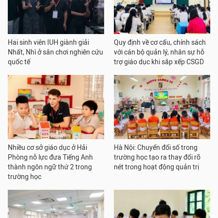
Hai sinh viên IUH giành giải
Quy định về cơ cấu, chính sách
Nhất, Nhì ở sân chơi nghiên cứu
với cán bộ quản lý, nhân sự hỗ
quốc tế
trợ giáo dục khi sắp xếp CSGD
Nhiều cơ sở giáo dục ở Hải
Hà Nội: Chuyển đổi số trong
Phòng nỗ lực đưa Tiếng Anh
trường học tạo ra thay đổi rõ
thành ngôn ngữ thứ 2 trong
nét trong hoạt động quản trị
trường học