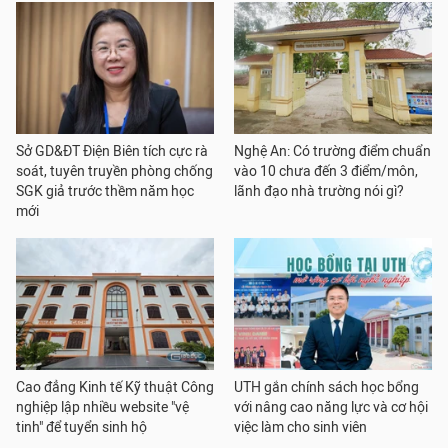
Sở GD&ĐT Điện Biên tích cực rà
Nghệ An: Có trường điểm chuẩn
soát, tuyên truyền phòng chống
vào 10 chưa đến 3 điểm/môn,
SGK giả trước thềm năm học
lãnh đạo nhà trường nói gì?
mới
Cao đẳng Kinh tế Kỹ thuật Công
UTH gắn chính sách học bổng
nghiệp lập nhiều website "vệ
với nâng cao năng lực và cơ hội
tinh" để tuyển sinh hộ
việc làm cho sinh viên