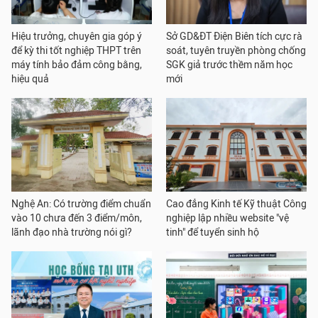
Hiệu trưởng, chuyên gia góp ý
Sở GD&ĐT Điện Biên tích cực rà
để kỳ thi tốt nghiệp THPT trên
soát, tuyên truyền phòng chống
máy tính bảo đảm công bằng,
SGK giả trước thềm năm học
hiệu quả
mới
Nghệ An: Có trường điểm chuẩn
Cao đẳng Kinh tế Kỹ thuật Công
vào 10 chưa đến 3 điểm/môn,
nghiệp lập nhiều website "vệ
lãnh đạo nhà trường nói gì?
tinh" để tuyển sinh hộ