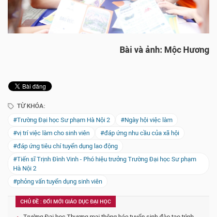
Bài và ảnh: Mộc Hương
TỪ KHÓA:
#Trường Đại học Sư phạm Hà Nội 2
#Ngày hội việc làm
#vị trí việc làm cho sinh viên
#đáp ứng nhu cầu của xã hội
#đáp ứng tiêu chí tuyển dụng lao động
#Tiến sĩ Trịnh Đình Vinh - Phó hiệu trưởng Trường Đại học Sư phạm
Hà Nội 2
#phỏng vấn tuyển dụng sinh viên
CHỦ ĐỀ : ĐỔI MỚI GIÁO DỤC ĐẠI HỌC
Trường Đại học Thương mại thông báo tuyển sinh đào tạo trình