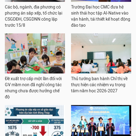
Các bộ, ngành, địa phương có
Trường Đại học CMC đưa hệ
phương án sắp xếp, tổ chức lại
sinh thái học tập AI-Native vào
CSGDĐH, CSGDNN công lập
vận hành, tái thiết kế hoạt động
trước 15/8
đào tạo
Đề xuất trợ cấp một lần đối với
Thủ tướng ban hành Chỉ thị về
GV mầm non đã nghỉ công tác
thực hiện các nhiệm vụ trọng
nhưng chưa được hưởng chế
tâm năm học 2026-2027
độ