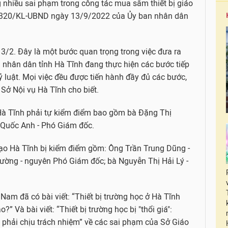
g nhiều sai phạm trong công tác mua sắm thiết bị giáo
số 320/KL-UBND ngày 13/9/2022 của Ủy ban nhân dân
 3/2. Đây là một bước quan trọng trong việc đưa ra
n nhân dân tỉnh Hà Tĩnh đang thực hiện các bước tiếp
ỷ luật. Mọi việc đều được tiến hành đầy đủ các bước,
 Sở Nội vụ Hà Tĩnh cho biết.
Hà Tĩnh phải tự kiểm điểm bao gồm bà Đặng Thị
 Quốc Anh - Phó Giám đốc.
ạo Hà Tĩnh bị kiểm điểm gồm: Ông Trần Trung Dũng -
ờng - nguyên Phó Giám đốc; bà Nguyễn Thị Hải Lý -
 Nam đã có bài viết: “Thiết bị trường học ở Hà Tĩnh
?” Và bài viết: “Thiết bị trường học bị "thổi giá":
phải chịu trách nhiệm” về các sai phạm của Sở Giáo