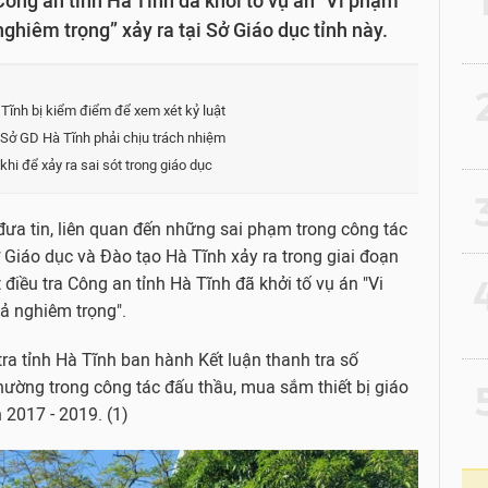
ông an tỉnh Hà Tĩnh đã khởi tố vụ án "Vi phạm
ghiêm trọng” xảy ra tại Sở Giáo dục tỉnh này.
2
Tĩnh bị kiểm điểm để xem xét kỷ luật
Đ Sở GD Hà Tĩnh phải chịu trách nhiệm
khi để xảy ra sai sót trong giáo dục
3
ưa tin, liên quan đến những sai phạm trong công tác
ở Giáo dục và Đào tạo Hà Tĩnh xảy ra trong giai đoạn
4
điều tra Công an tỉnh Hà Tĩnh đã khởi tố vụ án "Vi
ả nghiêm trọng".
ra tỉnh Hà Tĩnh ban hành Kết luận thanh tra số
hường trong công tác đấu thầu, mua sắm thiết bị giáo
5
n 2017 - 2019. (1)