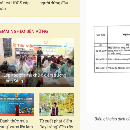
bất cứ HĐGS cấp
người đứng đầu
nào
GIẢM NGHÈO BỀN VỮNG
Lớp học xóa mù chữ ở điểm trường
Làng Sáng
Biểu giá giao dịch c
"Đánh thức mùa
Từ xuất phát điểm
vàng" vươn lên làm
"tay trắng" đến xây