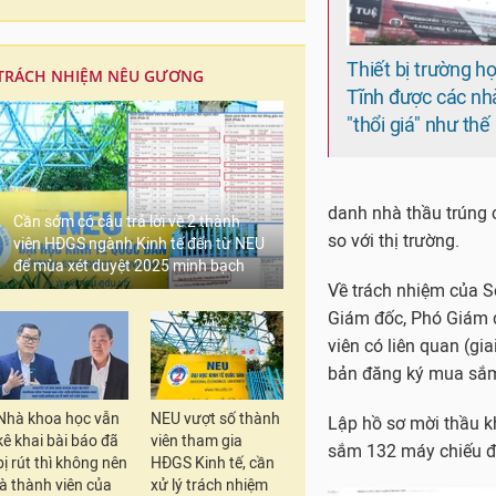
Thiết bị trường h
TRÁCH NHIỆM NÊU GƯƠNG
Tĩnh được các nh
"thổi giá" như thế
danh nhà thầu trúng c
Cần sớm có câu trả lời về 2 thành
so với thị trường.
viên HĐGS ngành Kinh tế đến từ NEU
để mùa xét duyệt 2025 minh bạch
Về trách nhiệm của S
Giám đốc, Phó Giám đ
viên có liên quan (g
bản đăng ký mua sắ
Nhà khoa học vẫn
NEU vượt số thành
Lập hồ sơ mời thầu k
kê khai bài báo đã
viên tham gia
sắm 132 máy chiếu đa
bị rút thì không nên
HĐGS Kinh tế, cần
là thành viên của
xử lý trách nhiệm