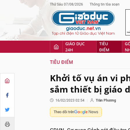
Thứ Sáu 07/08/2026
Thông tin tòa soạn
GIÁO DỤC
TIÊU
G
24H
ĐIỂM
N
TIÊU ĐIỂM
Khởi tố vụ án vi 
sắm thiết bị giáo 
16/02/2023 02:54
Trần Phương
Theo dõi trên