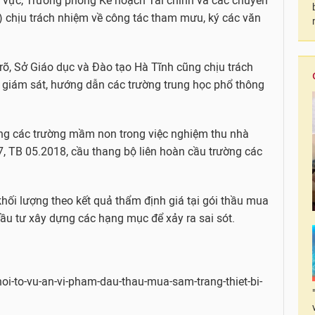
h vực, Trưởng phòng Kế hoạch Tài chính và các chuyên
0) chịu trách nhiệm về công tác tham mưu, ký các văn
 rõ, Sở Giáo dục và Đào tạo Hà Tĩnh cũng chịu trách
ra, giám sát, hướng dẫn các trường trung học phổ thông
ưởng các trường mầm non trong việc nghiệm thu nhà
7, TB 05.2018, cầu thang bộ liên hoàn cầu trường các
hối lượng theo kết quả thẩm định giá tại gói thầu mua
u tư xây dựng các hạng mục để xảy ra sai sót.
oi-to-vu-an-vi-pham-dau-thau-mua-sam-trang-thiet-bi-