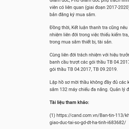
Giám đốc, Phó Giám đốc phụ trách lĩn
viên có liên quan (giai đoạn 2017-202
bản đăng ký mua sắm.
Đồng thời, Kết luận thanh tra cũng nêu
nhiệm liên đới trong việc thiếu kiểm t
trong mua sắm thiết bị, tài sản.
Cùng liên đới trách nhiệm với hiệu tr
banh cầu trượt các gói thầu TB 04.201
gói thầu TB 04.2017, TB 09.2019.
Lập hồ sơ mời thầu không đầy đủ các k
sắm 132 máy chiếu đa năng. Quản lý đầ
Tài liệu tham khảo:
(1) https://cand.com.vn/Ban-tin-113/kh
giao-duc-tai-so-gd-dt-ha-tinh-i683682/