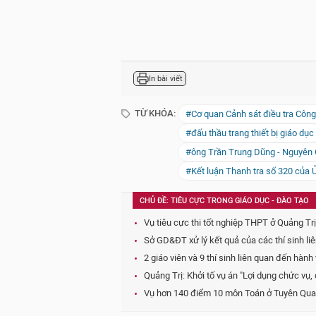
In bài viết
TỪ KHÓA:
#Cơ quan Cảnh sát điều tra Công
#đấu thầu trang thiết bị giáo dục
#ông Trần Trung Dũng - Nguyên 
#Kết luận Thanh tra số 320 của 
CHỦ ĐỀ: TIÊU CỰC TRONG GIÁO DỤC - ĐÀO TẠO
Vụ tiêu cực thi tốt nghiệp THPT ở Quảng Trị: 
Sở GD&ĐT xử lý kết quả của các thí sinh li
2 giáo viên và 9 thí sinh liên quan đến hành
Quảng Trị: Khởi tố vụ án "Lợi dụng chức vụ,
Vụ hơn 140 điểm 10 môn Toán ở Tuyên Quang: