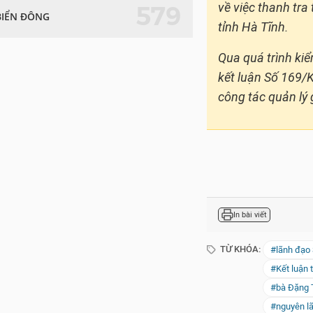
về việc thanh tr
579
BIỂN ĐÔNG
tỉnh Hà Tĩnh.
Qua quá trình ki
kết luận Số 169/K
công tác quản lý 
In bài viết
TỪ KHÓA:
#lãnh đạo 
#Kết luận 
#bà Đặng T
#nguyên lã