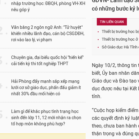
1 .
GDVN- Lãnh đạo Sở 
nhập trường học: ĐBQH, phòng VH-XH
có những bước kỷ lu
nêu góp ý
TIN LIÊN QUAN
 .
Văn bằng 2 ngôn ngữ Anh: "Tử huyệt"
Thiết bị trường học b
khiến nhiều lãnh đạo, cán bộ CSGDĐH,
Thiết bị trường học ở
rơi vào lao lý, vi phạm
Sở Giáo dục Hà Tĩnh 
 .
Chuyên gia, đại biểu quốc hội "hiến kế"
cải tiến kỳ thi tốt nghiệp THPT
Ngày 10/2, thông tin 
biết, Ủy ban nhân dâ
 .
Giáo dục và Đào tạo 
Hải Phòng đẩy mạnh sắp xếp mạng
lưới cơ sở giáo dục, phấn đấu giảm ít
dục được nêu tại Kết
nhất 30% đầu mối hiện có
tỉnh.
“Cuộc họp kiểm điểm 
 .
Làm gì để khắc phục tình trạng học
sinh đến lớp 11, 12 mới nhận ra chọn
các quyết định kỷ luậ
tổ hợp môn không phù hợp?
theo, chưa ban hành q
thận trọng và đúng qu