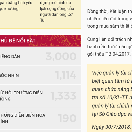
giàu bằng tình yêu
dựng mô hình du
quê hương
lịch cộng đồng của
Đồng thời, Kết luận t
người đàn ông Cơ
nhiệm liên đới trong 
Tu
trong mua sắm thiết bị
Cùng liên đới trách 
CHỦ ĐỀ NỔI BẬT
banh cầu trượt các g
3,000
gói thầu TB 04.2017,
TIẾNG DÂN
1,114
Việc quản lý tài 
GÓC NHÌN
biệt quan tâm từ 
quan chức năng b
1,333
TỪ HỘI TRƯỜNG DIÊN
tra số 10/KL-TT 
HỒNG
quản lý tài chính
tại Sở Giáo dục v
190
CHỐNG DIỄN BIẾN HÒA
BÌNH
Ngày 30/7/2018,