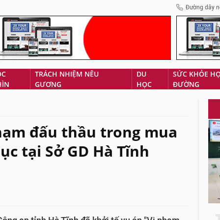
Đường dây n
ÓC
TRÁCH NHIỆM NÊU
DU
SỨC KHỎE H
HÌN
GƯƠNG
HỌC
ĐƯỜNG
phạm đấu thầu trong mua
dục tại Sở GD Hà Tĩnh