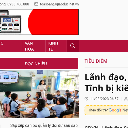
óng: 0938.766.888
toasoan@giaoduc.net.vn
ỌC
VĂN
KINH
HÓA
TẾ
TIÊU ĐIỂM
ĐỌC NHIỀU
Lãnh đạo,
Tĩnh bị k
11/02/2023 06:57
Theo dõi trên
Sắp xếp cán bộ quản lý dôi dư sau sáp