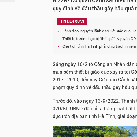
GDVN- Cơ quan Cảnh sát điều tra C
quy định về đấu thầu gây hậu quả n
TIN LIÊN QUAN
Lãnh đạo, nguyên lãnh đạo Sở Giáo dục Hà 
Thiết bị trường học bị "thổi giá": Nguyên G
Chủ tịch tỉnh Hà Tĩnh phải chịu trách nhiệm 
Sáng ngày 16/2 tờ Công an Nhân dân đ
mua sắm thiết bị giáo dục xảy ra tại S
2017 - 2019, đến nay Cơ quan Cảnh sát 
phạm quy định về đấu thầu gây hậu qu
Trước đó, vào ngày 13/9/2022, Thanh t
320/KL-UBND đã chỉ ra hàng loạt bất t
dục trên địa bàn tỉnh Hà Tĩnh, giai đoạ