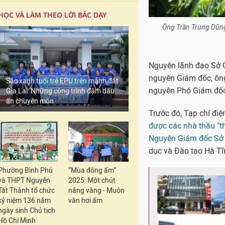
HỌC VÀ LÀM THEO LỜI BÁC DẠY
Ông Trần Trung Dũng 
Nguyên lãnh đạo Sở G
nguyên Giám đốc; ông
Sắc xanh tuổi trẻ EPU trên mảnh đất
nguyên Phó Giám đốc
Gia Lai: Những công trình đậm dấu
ấn chuyên môn
Trước đó, Tạp chí điệ
được các nhà thầu "th
Nguyên Giám đốc Sở 
dục và Đào tạo Hà Tĩ
Phường Bình Phú
“Mùa đông ấm”
và THPT Nguyễn
2025: Một chút
Tất Thành tổ chức
nắng vàng - Muôn
kỷ niệm 136 năm
vàn hơi ấm
ngày sinh Chủ tịch
Hồ Chí Minh