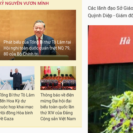
KỶ NGUYÊN VƯƠN MÌNH
Các lãnh đạo Sở Giáo
Quỳnh Diệp - Giám đ
Phát biểu của Tổng Bí thư Tô Lâm tại
Hội nghị toàn quốc quán triệt NQ 79,
80 của Bộ Chính trị
Tổng Bí thư Tô Lâm
Thông báo về điện
đến Hoa Kỳ dự
mừng Đại hội đại
cuộc họp khai mạc
biểu toàn quốc lần
Hội đồng Hòa bình
thứ XIV của Đảng
về Gaza
Cộng sản Việt Nam