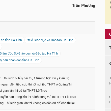
Trần Phương
 an tỉnh Hà Tĩnh
#Sở Giáo dục và Đào tạo Hà Tĩnh
Giám đốc Sở Giáo dục và Đào tạo Hà Tĩnh
Ủy ban nhân dân tỉnh Hà Tĩnh
5 thí sinh bị hủy bài thi, 1 trường hợp xin ý kiến Bộ
ên quan đến tiêu cực thi tốt nghiệp THPT ở Quảng Trị
 vi gian lận thi cử tại THPT Lê Trực
 quyền hạn trong khi thi hành công vụ" tại THPT Lê Trực
 Thí sinh gian lận thì không có căn cứ để cho thi lại